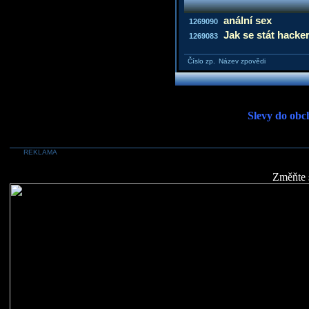
anální sex
1269090
Jak se stát hack
1269083
Číslo zp.
Název zpovědi
Slevy do obc
REKLAMA
Změňte 