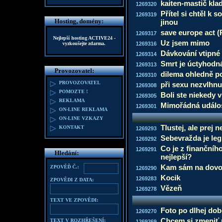
kaiten-mastič kla
1269320
Přítel si chtěl k 
1269319
Hosting, domény:
jinou
save europe act (
1269317
Nejlepší hosting
ACTIVE24
-
Uz jsem mimo
vyzkoušejte zdarma.
1269316
Dávkování vtipné
1269314
Smrt je úctyhodn
1269313
Provozovatel:
dilema ohledně p
1269310
PROVOZOVATEL
při sexu nezvlhnu
1269308
POMOZTE !
Boli ste niekedy 
1269305
REKLAMA
Mimořádná událo
1269301
ON-LINE REKLAMA
ON-LINE VZKAZY
Tlustej, ale prej 
KONTAKT
1269293
Sebevražda je leg
1269292
Co je z finančníh
1269291
Hledání:
nejlepší?
Kam sám na dovo
ZPOVĚĎ Č.:
1269290
Kocik
1269283
ZPOVĚDI Z DATA:
Vězeň
1269278
TEXT VE ZPOVĚDI:
Foto po dlhej dob
1269270
Chcem si zmeniť
TEXT V ROZHŘEŠENÍ:
1269269