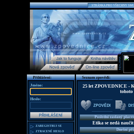
STRÁNKA PRO VŠECHNY SMUTN
Přihlášení:
Seznam zpovědí:
Jméno:
25 let ZPOVEDNICE - K te
tohoto
Heslo:
ZPOVĚDI
DI
Poslední zaslaný place
Etika se nedá naučit
ZAREGISTRUJ SE
Dnešní př
ZTRACENÉ HESLO