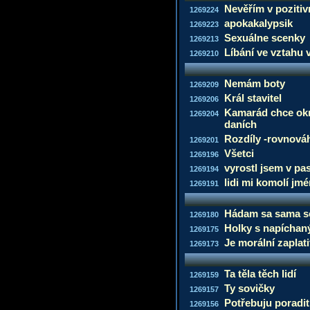
Nevěřím v poziti
1269224
apokakalypsik
1269223
Sexuálne scenky
1269213
Líbání ve vztahu 
1269210
Nemám boty
1269209
Král stavitel
1269206
Kamarád chce okr
1269204
daních
Rozdíly -rovnová
1269201
Všetci
1269196
vyrostl jsem v pa
1269194
lidi mi komolí jm
1269191
Hádam sa sama s
1269180
Holky s napíchaný
1269175
Je morální zaplati
1269173
Ta těla těch lidí
1269159
Ty sovičky
1269157
Potřebuju poradit
1269156