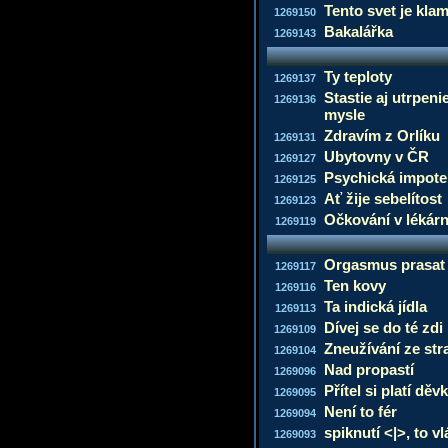
Tento svet je kla
1269150
Bakalářka
1269143
Ty teploty
1269137
Stastie aj utrpeni
1269136
mysle
Zdravím z Orlíku
1269131
Ubytovny v ČR
1269127
Psychická impot
1269125
Ať žije sebelítost
1269123
Očkování v lékár
1269119
Orgasmus prasat 
1269117
Ten kovy
1269116
Ta indická jídla
1269113
Dívej se do té zdi
1269109
Zneužívání ze str
1269104
Nad propastí
1269096
Přítel si platí děv
1269095
Není to fér
1269094
spiknutí <|>, to v
1269093