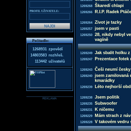
Škaredí chlapi
1269268
R.I.P. Radek Ptáč
PROFIL UŽIVATELE:
1269266
Zivot je tazky
1269264
jsem v pasti
1269257
28, nikdy nebyl ve
1269250
vagíně
Počítadlo:
1268931
zpovědí
Jak sbalit holku 
1269249
14803583
rozhřeš.
Prezentace fotek 
1269247
113442
uživatelů
Češi neumí česky
1269243
jsem zamilovaná d
1269240
kmarádky
Léto nejhorší obd
1269239
Jsem politik
1269238
REKLAMA
Subwoofer
1269235
K ničemu
1269231
Mám strach z náv
1269229
V takovém vedru 
1269228