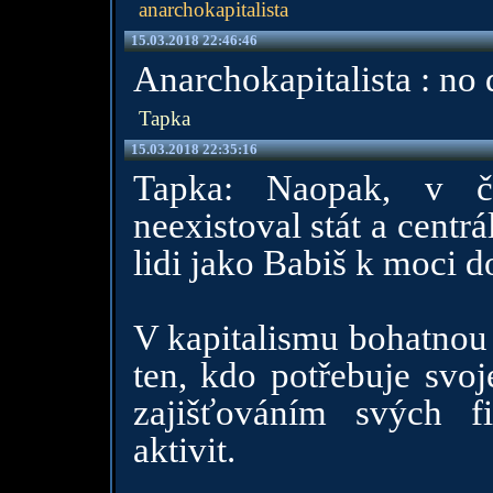
anarchokapitalista
15.03.2018 22:46:46
Anarchokapitalista : no 
Tapka
15.03.2018 22:35:16
Tapka: Naopak, v či
neexistoval stát a centrá
lidi jako Babiš k moci d
V kapitalismu bohatnou 
ten, kdo potřebuje svoj
zajišťováním svých f
aktivit.