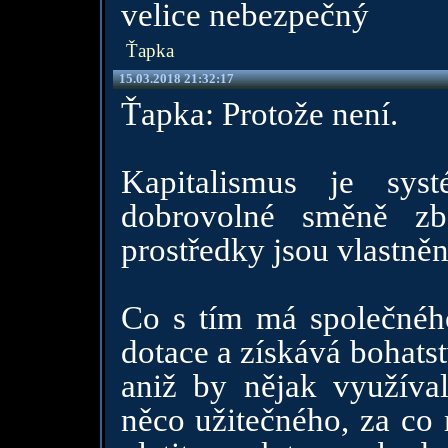
velice nebezpečný
Ťapka
15.03.2018 21:32:17
Ťapka: Protože není.
Kapitalismus je sys
dobrovolné směně zb
prostředky jsou vlastně
Co s tím má společného
dotace a získává bohats
aniž by nějak využíval
něco užitečného, za co