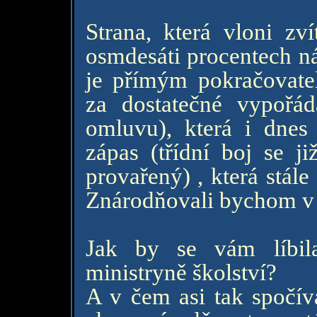
Strana, která vloni zví
osmdesáti procentech ná
je přímým pokračovate
za dostatečné vypořád
omluvu), která i dnes h
zápas (třídní boj se ji
provařený) , která stál
Znárodňovali bychom v 
Jak by se vám líbil
ministryně školství?
A v čem asi tak spoč