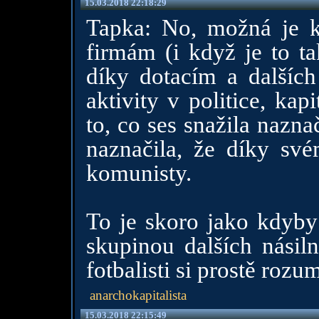
15.03.2018 22:18:29
Tapka: No, možná je k
firmám (i když je to t
díky dotacím a dalších
aktivity v politice, kap
to, co ses snažila nazna
naznačila, že díky své
komunisty.
To je skoro jako kdyby 
skupinou dalších násiln
fotbalisti si prostě rozu
anarchokapitalista
15.03.2018 22:15:49