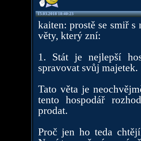
15.03.2018 18:40:23
kaiten: prostě se smiř 
věty, který zní:
1. Stát je nejlepší h
spravovat svůj majetek.
Tato věta je neochvějmě
tento hospodář rozho
prodat.
Proč jen ho teda chtějí