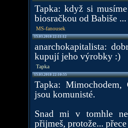
Tapka: když si musíme
biosračkou od Babiše ...
MS-fanousek
15.03.2018 22:11:12
anarchokapitalista: dob
kupují jeho výrobky :)
Tapka
15.03.2018 22:10:55
Tapka: Mimochodem, 
jsou komunisté.
Snad mi v tomhle ne
přijmeš, protože... přec