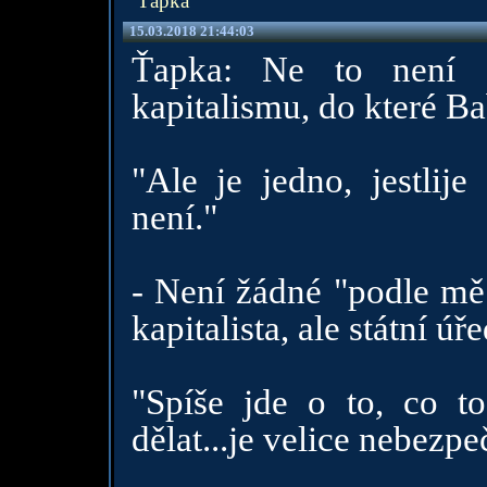
Ťapka
15.03.2018 21:44:03
Ťapka: Ne to není sl
kapitalismu, do které Ba
"Ale je jedno, jestlije
není."
- Není žádné "podle mě"
kapitalista, ale státní úř
"Spíše jde o to, co t
dělat...je velice nebezpe