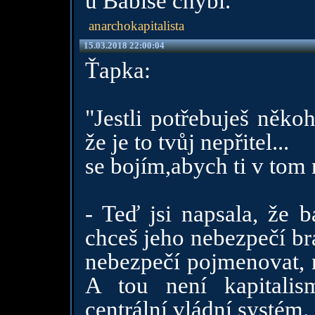
u Babiše chybí.
anarchokapitalista
15.03.2018 22:00:04
Ťapka:
"Jestli potřebuješ něko
že je to tvůj nepřitel...
se bojím,abych ti v tom 
- Teď jsi napsala, že 
chceš jeho nebezpečí br
nebezpečí pojmenovat, 
A tou není kapitalism
centrální vládní systém.