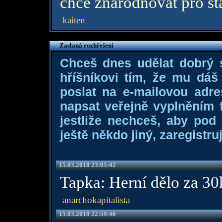
chce znárodňovat pro st
kaiten
Zaslaná rozhřešení
Chceš dnes udělat dobrý
hříšníkovi tím, že mu dá
poslat na e-mailovou adre
napsat veřejně vyplněním f
jestliže nechceš, aby pod
ještě někdo jiný, zaregistruj
15.03.2018 23:05:42
Tapka: Herní dělo za 30
anarchokapitalista
15.03.2018 22:59:46