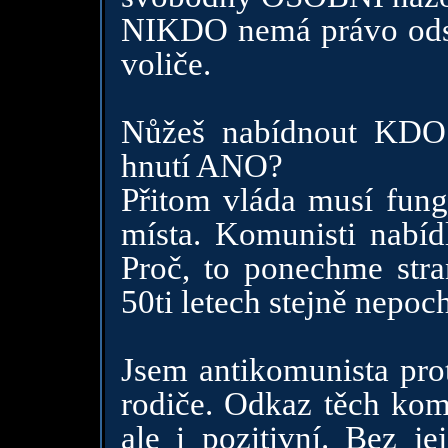
NIKDO nemá právo odsuz
voliče.
Nůžeš nabídnout KDO z
hnutí ANO?
Přitom vláda musí fung
místa. Komunisti nabíd
Proč, to ponechme stra
50ti letech stejně nepoch
Jsem antikomunista prot
rodiče. Odkaz těch komu
ale i pozitivní. Bez j