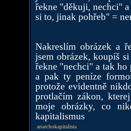
řekne "děkuji, nechci" 
si to, jinak pohřeb" = ne
Nakreslím obrázek a ř
jsem obrázek, koupíš si
řekne "nechci" a tak h
a pak ty peníze formou
protože evidentně nikd
protlačím zákon, ktere
moje obrázky, co ni
kapitalismus
anarchokapitalista