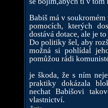
se bojím,abych ti v tom 
Babiš má v soukromém vl
pomocích, kterých do
dostává dotace, ale je to
Do politiky šel, aby ro
možná si pohlídal jeh
pomůžou rádi komunisté
je škoda, že s ním nej
praktiky dokázala blok
nechat Babišovi tak
vlastnictví.