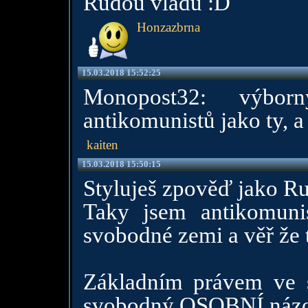
Rudou vládu :D
Honzazbrna
15.03.2018 15:52:25
Monopost32: výbor
antikomunistů jako ty, a
kaiten
15.03.2018 15:50:15
Styluješ zpověď jako R
Taky jsem antikomunis
svobodné zemi a věř že 
Základním právem ve 
svobodný OSOBNÍ názor 