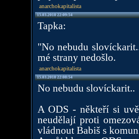
anarchokapitalista
15.03.2018 22:09:54
Tapka:
"No nebudu slovíckarit.
mé strany nedošlo.
anarchokapitalista
15.03.2018 22:08:54
No nebudu slovíckarit..
A ODS - někteří si uvě
neudělají proti omezov
vládnout Babiš s komunis