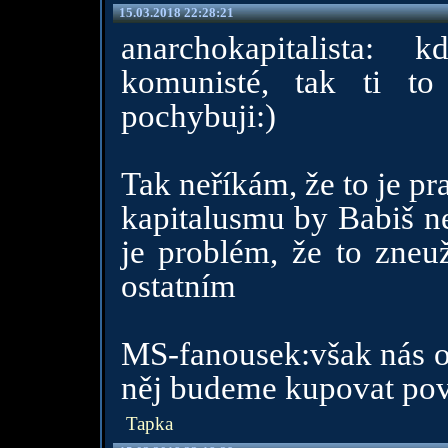
15.03.2018 22:28:21
anarchokapitalista:
komunisté, tak ti t
pochybuji:)
Tak neříkám, že to je pr
kapitalusmu by Babiš n
je problém, že to zneu
ostatním
MS-fanousek:však nás o
něj budeme kupovat po
Tapka