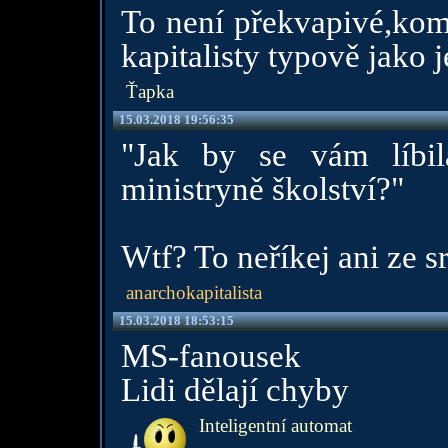
To není překvapivé,kom
kapitalisty typově jako 
Ťapka
15.03.2018 19:56:35
"Jak by se vám líbi
ministryně školství?"
Wtf? To neříkej ani ze s
anarchokapitalista
15.03.2018 18:53:15
MS-fanousek
Lidi dělají chyby
Inteligentní automat