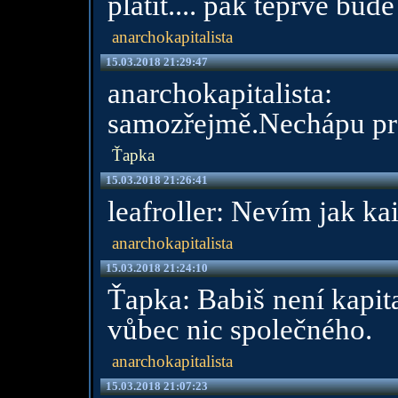
platit.... pak teprve bude
anarchokapitalista
15.03.2018 21:29:47
anarchokapitalist
samozřejmě.Nechápu pro
Ťapka
15.03.2018 21:26:41
leafroller: Nevím jak ka
anarchokapitalista
15.03.2018 21:24:10
Ťapka: Babiš není kapit
vůbec nic společného.
anarchokapitalista
15.03.2018 21:07:23