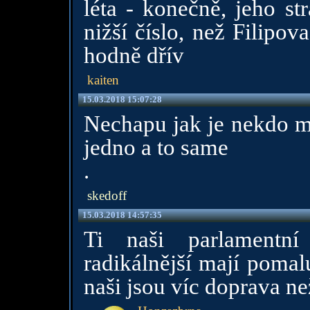
léta - konečně, jeho st
nižší číslo, než Filipov
hodně dřív
kaiten
15.03.2018 15:07:28
Nechapu jak je nekdo mu
jedno a to same
.
skedoff
15.03.2018 14:57:35
Ti naši parlamentní
radikálnější mají pomal
naši jsou víc doprava n