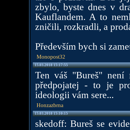
zbylo, byste dnes v dra
Kauflandem. A to nem
zničili, rozkradli, a pro
Především bych si zamet
Monopost32
15.03.2018 15:17:55
Ten váš "Bureš" není 
předpojatej - to je p
ideologii vám sere...
Honzazbrna
15.03.2018 15:10:15
skedoff: Bureš se evid