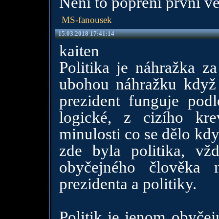
Není to popření první v
MS-fanousek
15.03.2018 17:41:14
kaiten
Politika je náhražka z
ubohou náhražku když
prezident funguje pod
logické, z cizího kr
minulosti co se dělo kd
zde byla politika, vž
obyčejného člověka 
prezidenta a politiky.
Politik je jenom obyčej