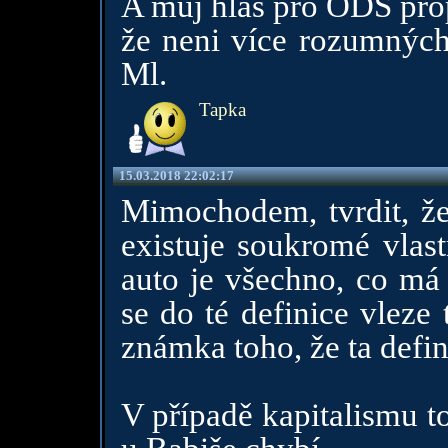
A můj hlas pro ODS prop
že neni více rozumných 
Ml.
Tapka
15.03.2018 22:02:17
Mimochodem, tvrdit, že
existuje soukromé vlastn
auto je všechno, co má
se do té definice vleze 
známka toho, že ta defin
V případě kapitalismu t