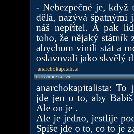
- Nebezpečné je, když t
dělá, nazývá špatnými 
náš nepřítel. A pak li
toho, že nějaký státník
abychom vinili stát a m
oslavovali jako skvělý 
anarchokapitalista
15.03.2018 21:40:29
anarchokapitalista: To j
jde jen o to, aby Babiš
Ale on je .
Ale je jedno, jestlije po
Spíše jde o to, co to je 