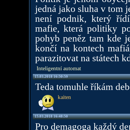
jedná jako sluha v tom j
není podnik, který řídí
mafie, která politiky p
pohyb peněz tam kde je 
končí na kontech mafiá
parazitovat na státech kd
Inteligentní automat
15.03.2018 16:50:59
Teda tomuhle říkám deba
kaiten
15.03.2018 16:48:50
Pro demagoga každý d