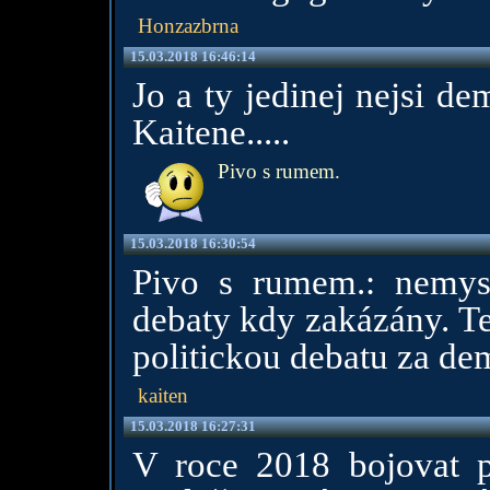
Honzazbrna
15.03.2018 16:46:14
Jo a ty jedinej nejsi 
Kaitene.....
Pivo s rumem.
15.03.2018 16:30:54
Pivo s rumem.: nemysl
debaty kdy zakázány. 
politickou debatu za de
kaiten
15.03.2018 16:27:31
V roce 2018 bojovat p