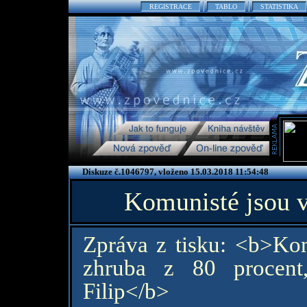
REGISTRACE
TABLO
STATISTIKA
Diskuze č.1046797, vloženo 15.03.2018 11:54:48
Komunisté jsou 
Zpráva z tisku: <b>Ko
zhruba z 80 procent
Filip</b>