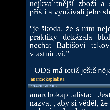
nejkvalitnější zboží a
přišli a využívali jeho s
"je škoda, že s ním nej
praktiky dokázala blok
nechat Babišovi tak
vlastnictví."
- ODS má totiž ještě ně
anarchokapitalista
15.03.2018 21:54:17
anarchokapitalista: Je
nazvat , aby si věděl, že j