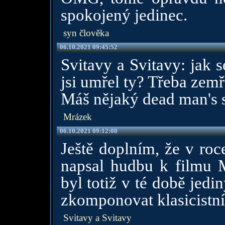
spokojený jedinec.
syn člověka
06.10.2021 09:45:52
Svitavy a Svitavy: jak 
jsi umřel ty? Třeba zemř
Máš nějaký dead man's 
Mrázek
06.10.2021 09:12:08
Ještě doplním, že v ro
napsal hudbu k filmu
byl totiž v té době jed
zkomponovat klasicistn
Svitavy a Svitavy