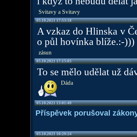
i když to nebudu dělat já
Svitavy a Svitavy
05.10.2021 17:53:18
A vzkaz do Hlinska v Č
o půl hovínka blíže.:-)))
zásun
05.10.2021 17:15:05
To se mělo udělat už dá
Dáda
05.10.2021 13:01:49
Příspěvek porušoval zákony
05.10.2021 10:29:24