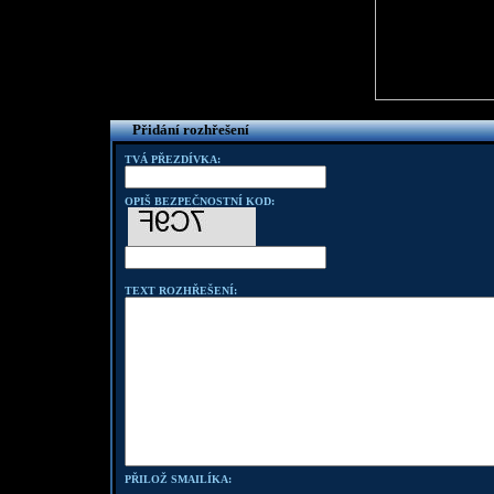
Přidání rozhřešení
TVÁ PŘEZDÍVKA:
OPIŠ BEZPEČNOSTNÍ KOD:
TEXT ROZHŘEŠENÍ:
PŘILOŽ SMAILÍKA: