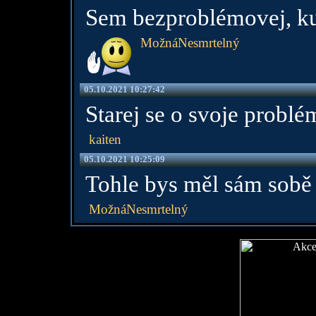
Sem bezproblémovej, k
MožnáNesmrtelný
05.10.2021 10:27:42
Starej se o svoje probl
kaiten
05.10.2021 10:25:09
Tohle bys měl sám sobě
MožnáNesmrtelný