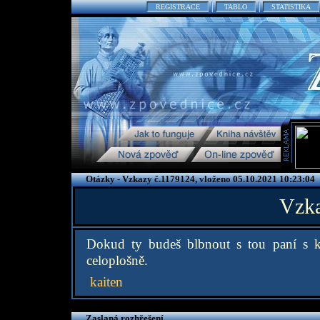
REGISTRACE
TABLO
STATISTIKA
Otázky - Vzkazy č.1179124, vloženo 05.10.2021 10:23:04
Vzka
Dokud ty budeš blbnout s tou paní s k
celoplošně.
kaiten
Zaslaná rozhřešení