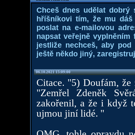
Chceš dnes udělat dobrý
hříšníkovi tím, že mu dá
poslat na e-mailovou adre
napsat veřejně vyplněním f
jestliže nechceš, aby pod
ještě někdo jiný, zaregistruj
06.10.2021 15:09:00
Citace. "5) Doufám, že
"Zemřel Zdeněk Svěr
zakořenil, a že i když 
ujmou jiní lidé. "
OMG, tohle opravdu n