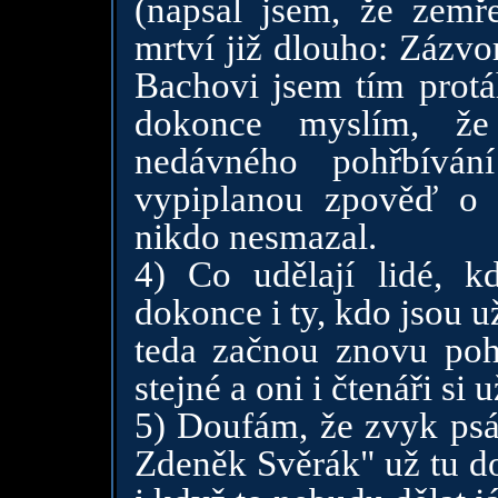
(napsal jsem, že zemřel
mrtví již dlouho: Zázvo
Bachovi jsem tím protáh
dokonce myslím, že
nedávného pohřbíván
vypiplanou zpověď o 
nikdo nesmazal.
4) Co udělají lidé, k
dokonce i ty, kdo jsou 
teda začnou znovu poh
stejné a oni i čtenáři si 
5) Doufám, že zvyk psá
Zdeněk Svěrák" už tu do