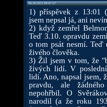
06.10.2021 08:47:27
1) příspěvek z 13:01 (
jsem nepsal já, ani neví
2) když zemřel Belmon
Teď 3.10. opravdu zem
o tom psát nesmí. Teď 
živého člověka.
3) Žil jsem v tom, že "
živých lidí. V posledn
lidi. Ano, napsal jsem,
pravdu, ale žádného
nepohřbil. O Svěráko
narodil (a že roku 19