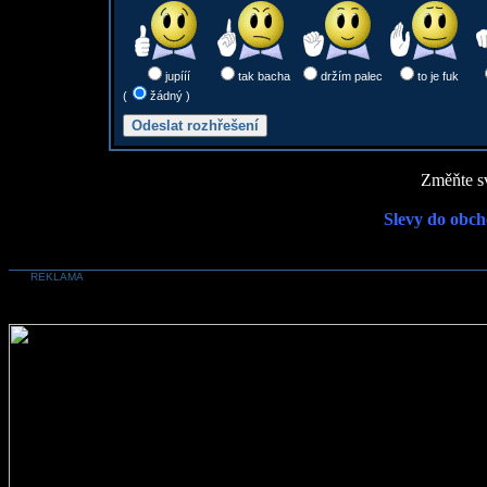
jupííí
tak bacha
držím palec
to je fuk
(
žádný )
Změňte sv
Slevy do obch
REKLAMA