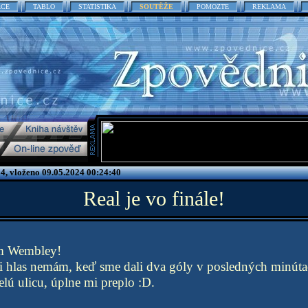
ACE
TABLO
STATISTIKA
SOUTĚŽE
POMOZTE
REKLAMA
4, vloženo 09.05.2024 00:24:40
Real je vo finále!
m Wembley!
i hlas nemám, keď sme dali dva góly v posledných minúta
elú ulicu, úplne mi preplo :D.