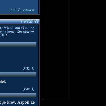
21
VYMAZAT
ozhřešení! Můžeš mu ho
 na konci této stránky.
ZDE
!
32
let.
42
 pije krev. Aspoň že