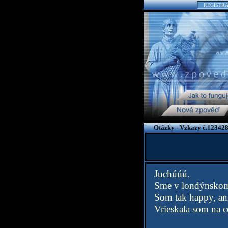
REGISTR
Otázky - Vzkazy č.123428
Juchúúú.
Sme v londýnsko
Som tak happy, an
Vrieskala som na c