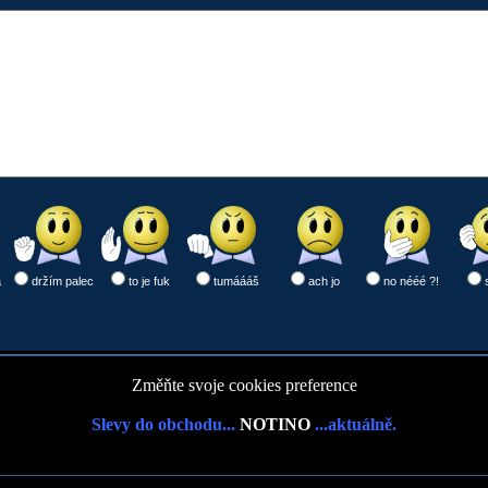
a
držím palec
to je fuk
tumáááš
ach jo
no nééé ?!
Změňte svoje cookies preference
Slevy do obchodu...
NOTINO
...aktuálně.