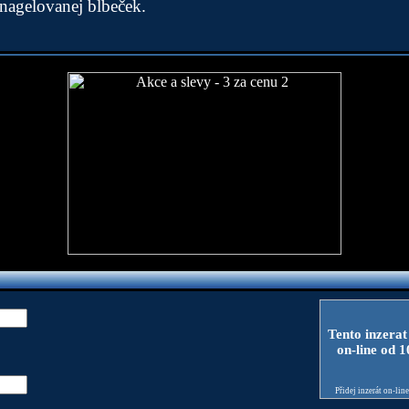
 nagelovanej blbeček.
Tento inzerat
on-line od 
Přidej inzerát on-lin