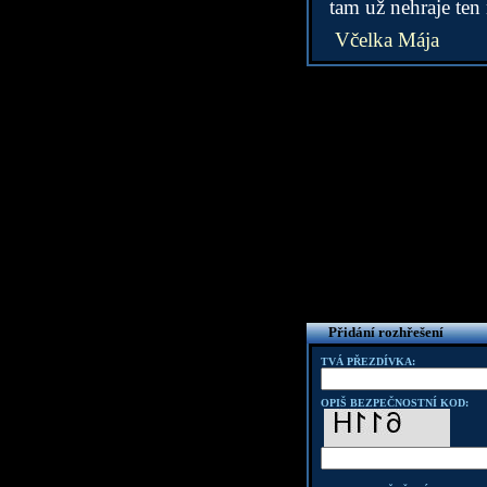
tam už nehraje ten
Včelka Mája
Přidání rozhřešení
TVÁ PŘEZDÍVKA:
OPIŠ BEZPEČNOSTNÍ KOD: