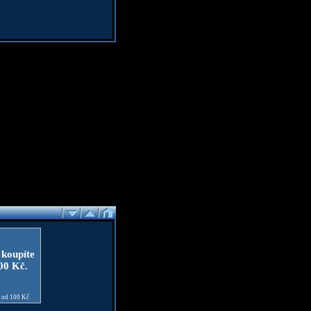
 koupíte
100 Kč.
e od 100 Kč