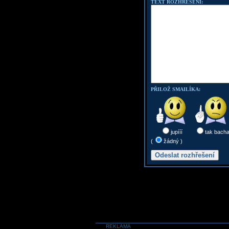
TEXT ROZHŘEŠENÍ:
PŘILOŽ SMAILÍKA:
jupííí
tak bach
(
žádný )
REKLAMA