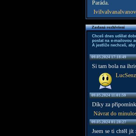
Paráda.
IviIvaIvanaIvano
Zaslaná rozhřešení
Chceš dnes udělat dob
poslat na e-mailovou a
A jestliže nechceš, aby
09.05.2024 17:18:49
Si tam bola na ihr
LucSenz
09.05.2024 11:01:59
Díky za připomínk
Návrat do minulos
09.05.2024 01:28:27
Jsem se ti chtěl jí