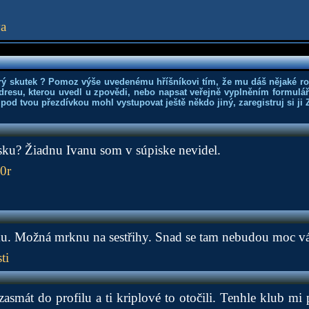
va
rý skutek ? Pomoz výše uvedenému hříšníkovi tím, že mu dáš nějaké r
dresu, kterou uvedl u zpovědi, nebo napsat veřejně vyplněním formuláře
 pod tvou přezdívkou mohl vystupovat ještě někdo jiný, zaregistruj si ji
isku? Žiadnu Ivanu som v súpiske nevidel.
0r
u. Možná mrknu na sestřihy. Snad se tam nebudou moc vá
ti
t zasmát do profilu a ti kriplové to otočili. Tenhle klub mi