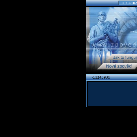
REGISTR
č.1245931