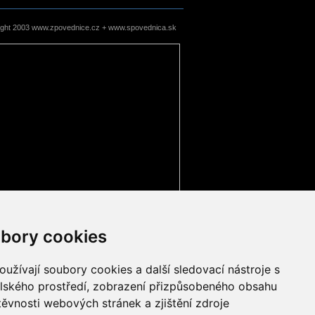
ight 2003 www.zpovednice.cz + www.spovednica.sk
bory cookies
užívají soubory cookies a další sledovací nástroje s
elského prostředí, zobrazení přizpůsobeného obsahu
těvnosti webových stránek a zjištění zdroje