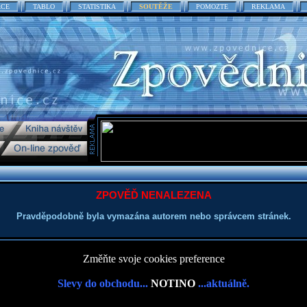
ACE
TABLO
STATISTIKA
SOUTĚŽE
POMOZTE
REKLAMA
ZPOVĚĎ NENALEZENA
Pravděpodobně byla vymazána autorem nebo správcem stránek.
Změňte svoje cookies preference
Slevy do obchodu...
NOTINO
...aktuálně.