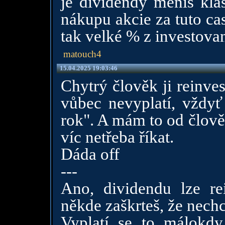
je dividendy měníš kla
nákupu akcie za tuto ca
tak velké % z investovan
matouch4
15.04.2025 19:03:46
Chytrý člověk ji reinves
vůbec nevyplatí, vždyť 
rok". A mám to od člově
víc netřeba říkat.
Dáda off
---
Ano, dividendu lze re
někde zaškrteš, že nechc
Vyplatí se to málokdy.