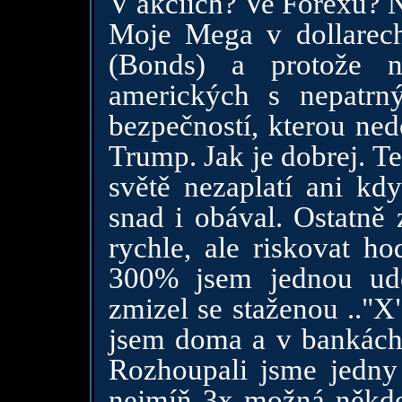
V akciích? Ve Forexu? 
Moje Mega v dollarech
(Bonds) a protože 
amerických s nepatrn
bezpečností, kterou ned
Trump. Jak je dobrej. T
světě nezaplatí ani kd
snad i obával. Ostatně 
rychle, ale riskovat ho
300% jsem jednou udě
zmizel se staženou .."X
jsem doma a v bankách
Rozhoupali jsme jedny 
nejmíň 3x možná někdo 