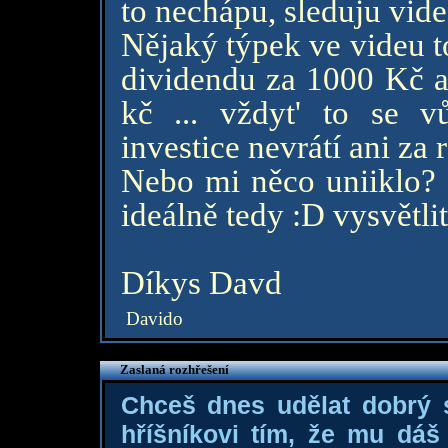
to nechápu, sleduju videa
Nějaký týpek ve videu t
dividendu za 1000 Kč a
kč ... vždyt' to se v
investice nevrátí ani za r
Nebo mi něco uniiklo? 
ideálně tedy :D vysvětli
Díkys Davd
Davido
Zaslaná rozhřešení
Chceš dnes udělat dobrý
hříšníkovi tím, že mu dá