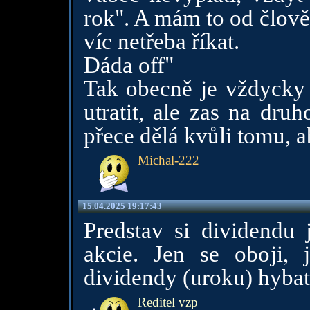
rok". A mám to od člově
víc netřeba říkat.
Dáda off"
Tak obecně je vždycky l
utratit, ale zas na dru
přece dělá kvůli tomu, a
Michal-222
15.04.2025 19:17:43
Predstav si dividendu 
akcie. Jen se oboji, 
dividendy (uroku) hybat
Reditel vzp