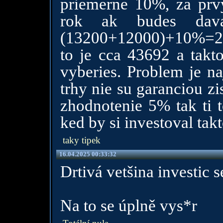
priemerne 10%, za prv
rok ak budes davat
(13200+12000)+10%=27720
to je cca 43692 a takto
vyberies. Problem je n
trhy nie su garanciou zi
zhodnotenie 5% tak ti t
ked by si investoval tak
taky tipek
16.04.2025 00:33:32
Drtivá vetšina investic 
Na to se úplně vys*r