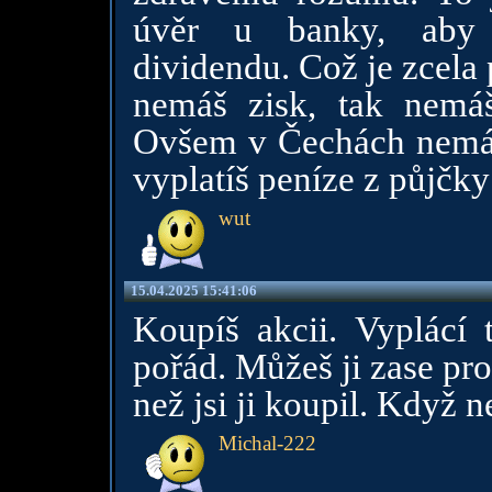
úvěr u banky, aby 
dividendu. Což je zcela
nemáš zisk, tak nemáš
Ovšem v Čechách nemáš 
vyplatíš peníze z půjčky 
wut
15.04.2025 15:41:06
Koupíš akcii. Vyplácí t
pořád. Můžeš ji zase pro
než jsi ji koupil. Když n
Michal-222