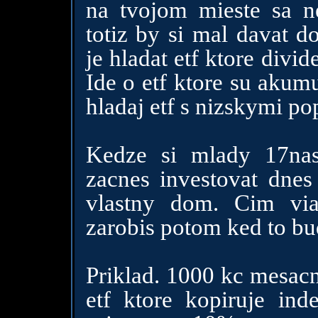
na tvojom mieste sa ne
totiz by si mal davat do
je hladat etf ktore divi
Ide o etf ktore su akumu
hladaj etf s nizskymi po
Kedze si mlady 17nast
zacnes investovat dnes
vlastny dom. Cim via
zarobis potom ked to bu
Priklad. 1000 kc mesacn
etf ktore kopiruje in