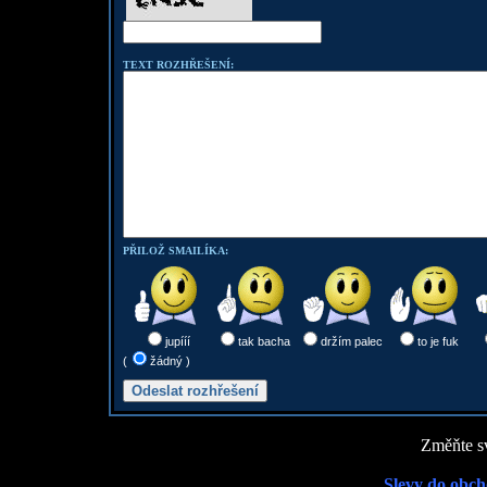
TEXT ROZHŘEŠENÍ:
PŘILOŽ SMAILÍKA:
jupííí
tak bacha
držím palec
to je fuk
(
žádný )
Změňte sv
Slevy do obch