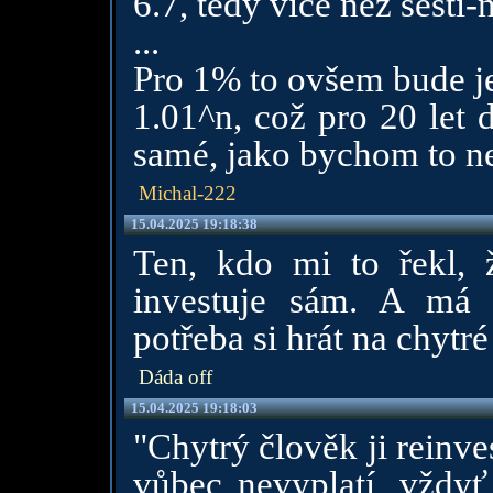
6.7, tedy více než šesti
...
Pro 1% to ovšem bude j
1.01^n, což pro 20 let 
samé, jako bychom to ne
Michal-222
15.04.2025 19:18:38
Ten, kdo mi to řekl, 
investuje sám. A má 
potřeba si hrát na chytr
Dáda off
15.04.2025 19:18:03
"Chytrý člověk ji reinve
vůbec nevyplatí, vždyť 