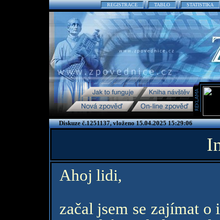
REGISTRACE
TABLO
STATISTIKA
Diskuze č.1251137, vloženo 15.04.2025 15:29:06
I
Ahoj lidi,
začal jsem se zajímat o 