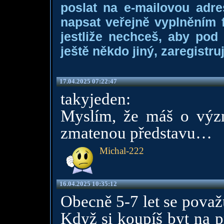
poslat na e-mailovou adre
napsat veřejně vyplněním f
jestliže nechceš, aby pod
ještě někdo jiný, zaregistruj
17.04.2025 07:22:47
takyjeden:
Myslím, že máš o význ
zmatenou představu…
Michal-222
16.04.2025 10:35:12
Obecně 5-7 let se považ
Když si koupíš byt na p