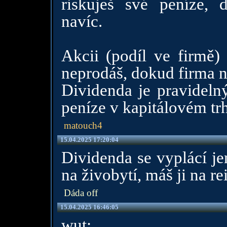
riskuješ své peníze, 
navíc.
Akcii (podíl ve firmě) 
neprodáš, dokud firma n
Dividenda je pravidelný
peníze v kapitálovém tr
matouch4
15.04.2025 17:20:04
Dividenda se vyplácí je
na živobytí, máš ji na re
Dáda off
15.04.2025 16:46:05
wut: