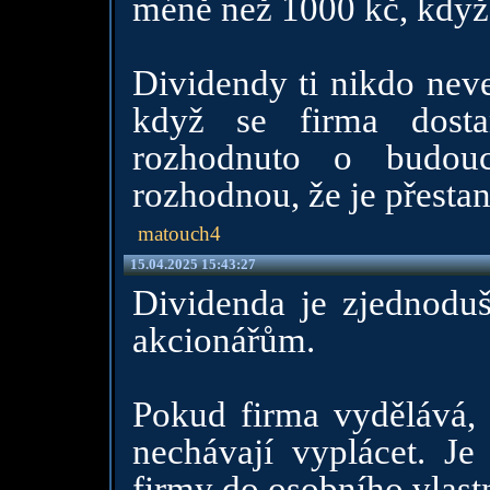
méně než 1000 kč, když 
Dividendy ti nikdo neve
když se firma dosta
rozhodnuto o budouc
rozhodnou, že je přesta
matouch4
15.04.2025 15:43:27
Dividenda je zjednoduš
akcionářům.
Pokud firma vydělává, t
nechávají vyplácet. Je
firmy do osobního vlastn