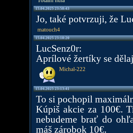
Totální nula
15.04.2025 23:58:43
Jo, také potvrzuji, že L
matouch4
15.04.2025 23:18:20
LucSenz0r:
Aprílové žertíky se dělaj
Michal-222
15.04.2025 23:13:41
To si pochopil maximáln
Kúpiš akcie za 100€. T
nebudeme brať do ohľa
máš zárobok 10€.