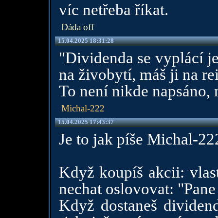
víc netřeba říkat.
Dáda off
15.04.2025 18:31:28
"Dividenda se vyplácí j
na živobytí, máš ji na re
To není nikde napsáno, m
Michal-222
15.04.2025 17:43:37
Je to jak píše Michal-22
Když koupíš akcii: vlas
nechat oslovovat: "Pane
Když dostaneš dividend