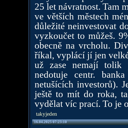
25 let návratnost. Tam m
ve větších městech mén
důležité neinvestovat d
vyzkoučet to můžeš. 9% 
obecně na vrcholu. Div
říkal, vyplácí jí jen vel
už zase nemají tolik 
nedotuje centr. bank
netušících investorů). J
ještě to mít do roka, t
vydělat víc prací. To je 
takyjeden
16.04.2025 07:23:10