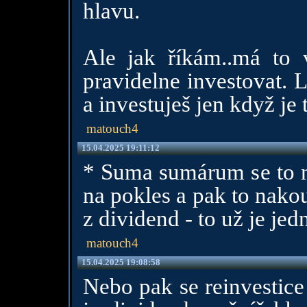
hlavu.
Ale jak říkám..má to 
pravidelne investovat. 
a investuješ jen když je
matouch4
15.04.2025 19:11:12
* Suma sumárum se to ne
na pokles a pak to nako
z dividend - to už je jed
matouch4
15.04.2025 19:08:58
Nebo pak se reinvestice