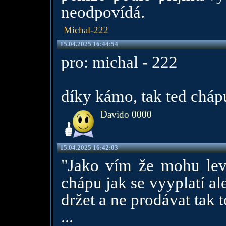
neodpovídá.
Michal-222
15.04.2025 16:44:54
pro: michal - 222
díky kámo, tak ted cháp
Davido 0000
15.04.2025 16:42:03
"Jako vím že mohu levn
chápu jak se vyyplatí al
držet a ne prodávat tak t
...