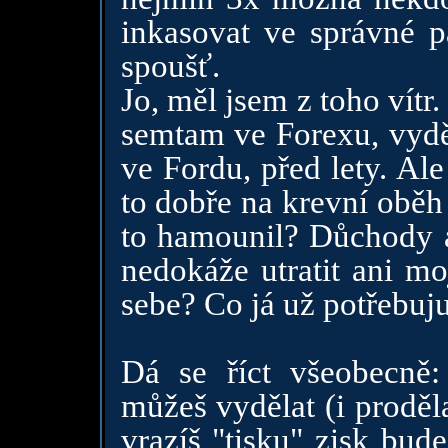
inkasovat ve správné 
spoušť.
Jo, měl jsem z toho vítr
semtam ve Forexu, vyděl
ve Fordu, před lety. Al
to dobře na krevní oběh
to hamounil? Důchody a 
nedokáže utratit ani moj
sebe? Co já už potřebuju
Dá se říct všeobecně:
můžeš vydělat (i proděl
vrazíš "tisku" zisk bud