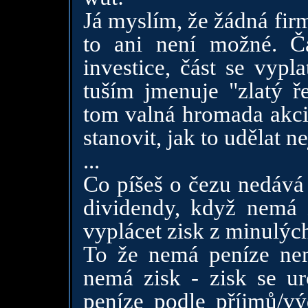
Já myslím, že žádná fir
to ani není možné. Č
investice, část se vypla
tuším jmenuje "zlatý 
tom valná hromada akci
stanovit, jak to udělat ne
...
Co píšeš o čezu nedává
dividendy, když nemá 
vyplácet zisk z minulých 
To že nemá peníze nem
nemá zisk - zisk se ur
peníze podle příjmů/vý