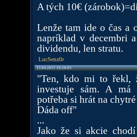
A tých 10€ (zárobok)=d
Lenže tam ide o čas a o
napríklad v decembri a
dividendu, len stratu.
LucSenz0r
15.04.2025 19:28:05
"Ten, kdo mi to řekl, 
investuje sám. A má 
potřeba si hrát na chytr
Dáda off"
...
Jako že si akcie chod