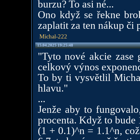
burzu? To asi né...
Ono když se řekne broke
zaplatit za ten nákup či 
Michal-222
15.04.2025 19:25:48
"Tyto nové akcie zase g
celkový výnos exponenc
To by ti vysvětlil Mich
hlavu."
...
Jenže aby to fungovalo
procenta. Když to bude 1
(1 + 0.1)^n = 1.1^n, což