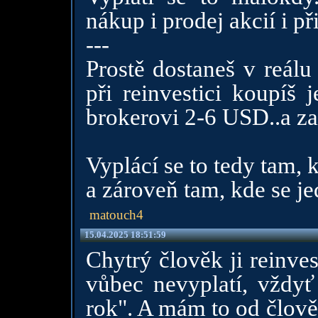
nákup i prodej akcií i př
---
Prostě dostaneš v reálu
při reinvestici koupíš 
brokerovi 2-6 USD..a za
Vyplácí se to tedy tam, 
a zároveň tam, kde se j
matouch4
15.04.2025 18:51:59
Chytrý člověk ji reinves
vůbec nevyplatí, vždyť 
rok". A mám to od člově