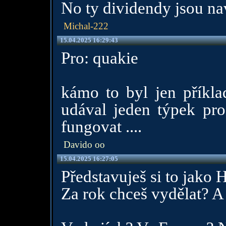
No ty dividendy jsou nav
Michal-222
15.04.2025 16:29:43
Pro: quakie
kámo to byl jen příkl
udával jeden týpek pro
fungovat ....
Davido oo
15.04.2025 16:27:05
Představuješ si to jako 
Za rok chceš vydělat? A 