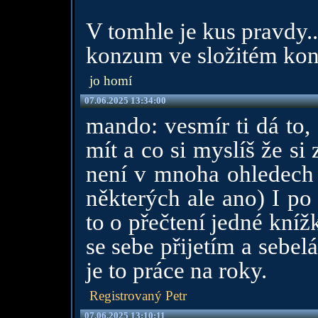
V tomhle je kus pravdy..
konzum ve složitém ko
jo homí
07.06.2025 13:34:00
mando: vesmír ti dá to,
mít a co si myslíš že si
není v mnoha ohledech t
některých ale ano) I po
to o přečtení jedné kní
se sebe přijetím a sebel
je to práce na roky.
Registrovaný Petr
07.06.2025 13:10:11