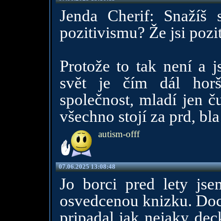
Jenda Cherif: Snažíš s
pozitivismu? Že jsi pozit
Protože to tak není a j
svět je čím dál horš
společnost, mladí jen č
všechno stojí za prd, bla 
autism-offf
07.06.2025 13:08:48
Jo borci pred lety js
osvedcenou knizku. Doce
pripadal jak nejaky deck