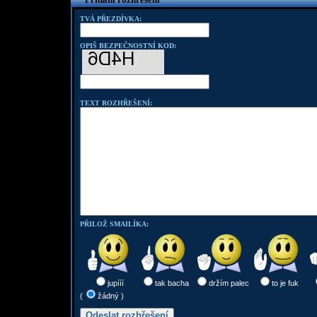
TVÁ PŘEZDÍVKA:
OPIŠ BEZPEČNOSTNÍ KOD:
TEXT ROZHŘEŠENÍ:
PŘILOŽ SMAILÍKA:
jupííí
tak bacha
držím palec
to je fuk
(
žádný )