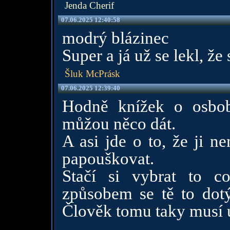
Jenda Cherif
07.06.2025 12:40:58
modrý blázinec
Super a já už se lekl, ž
Šluk McPrásk
07.06.2025 12:39:40
Hodně knížek o osbob
můžou něco dát.
A asi jde o to, že ji n
papouškovat.
Stačí si vybrat to 
způsobem se tě to dotý
Člověk tomu taky musí u