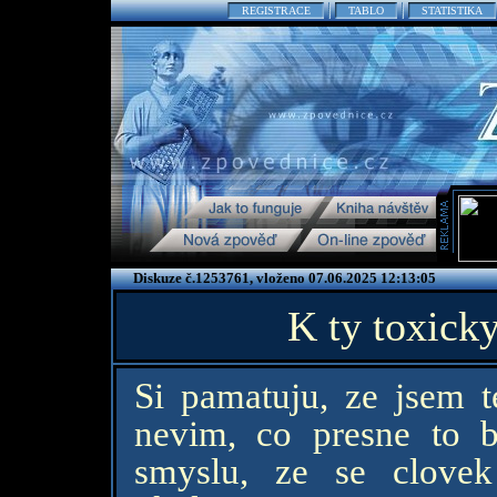
REGISTRACE
TABLO
STATISTIKA
Diskuze č.1253761, vloženo 07.06.2025 12:13:05
K ty toxicky
Si pamatuju, ze jsem t
nevim, co presne to 
smyslu, ze se clove