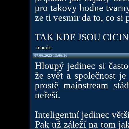
pro takovy hodne tvarny
ze ti vesmir da to, co si
TAK KDE JSOU CICI
mando
07.06.2025 13:06:26
Hloupý jedinec si často
že svět a společnost je
prostě mainstream stád
neřeší.
Inteligentní jedinec vět
Pak už záleží na tom jak