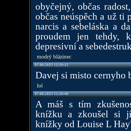
obyčejný, občas radost
občas neúspěch a už ti p
narcis a sebeláska a da
proudem jen tehdy, kd
depresivní a sebedestruk
modrý blázinec
07.06.2025 12:29:12
Davej si misto cernyho 
lol
07.06.2025 12:20:46
A máš s tím zkušenos
knížku a zkoušel si j
knížky od Louise L Hay?