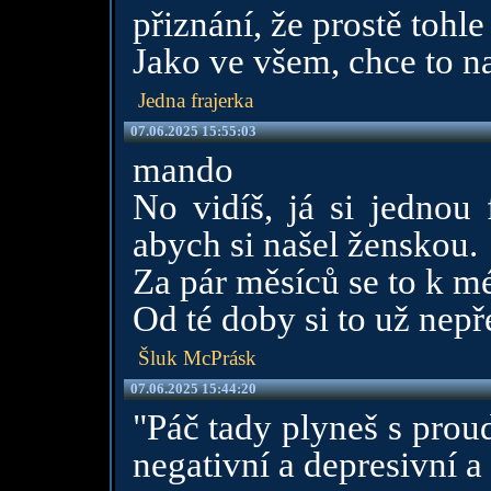
přiznání, že prostě tohl
Jako ve všem, chce to na
Jedna frajerka
07.06.2025 15:55:03
mando
No vidíš, já si jednou 
abych si našel ženskou.
Za pár měsíců se to k mé
Od té doby si to už nepř
Šluk McPrásk
07.06.2025 15:44:20
"Páč tady plyneš s proud
negativní a depresivní a