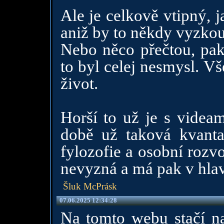
Ale je celkově vtipný, j
aniž by to někdy vyzkouš
Nebo něco přečtou, pak
to byl celej nesmysl. Vš
život.
Horší to už je s videa
době už taková kvanta
fylozofie a osobní rozv
nevyzná a má pak v hlav
Šluk McPrásk
07.06.2025 12:34:28
Na tomto webu stačí na