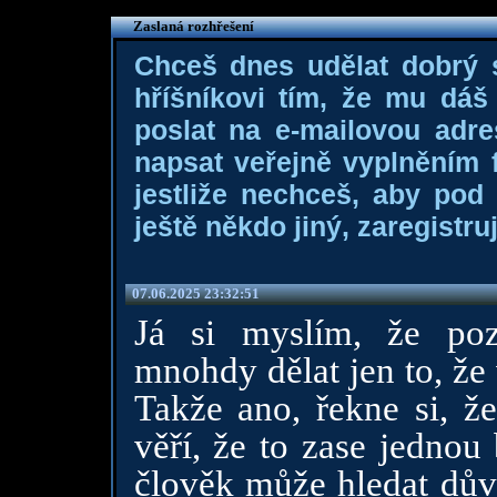
Zaslaná rozhřešení
Chceš dnes udělat dobrý
hříšníkovi tím, že mu dá
poslat na e-mailovou adre
napsat veřejně vyplněním f
jestliže nechceš, aby pod
ještě někdo jiný, zaregistruj
07.06.2025 23:32:51
Já si myslím, že po
mnohdy dělat jen to, že
Takže ano, řekne si, že
věří, že to zase jednou
člověk může hledat důvo