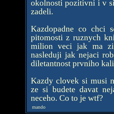
okolnosti pozitivni i v 
zadeli.
Kazdopadne co chci sd
pitomosti z ruznych kn
milion veci jak ma zi
nasleduji jak nejaci ro
diletantnost prvniho kal
Kazdy clovek si musi na
ze si budete davat ne
neceho. Co to je wtf?
mando