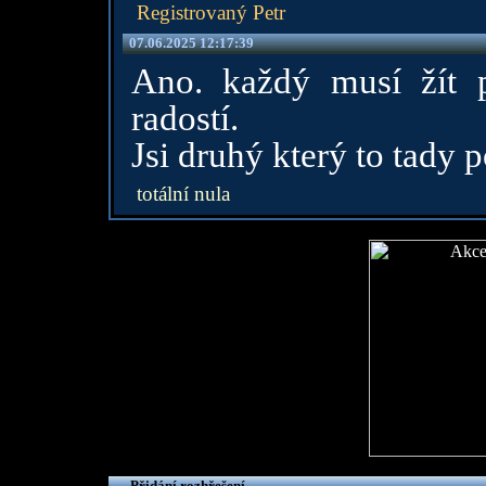
Registrovaný Petr
07.06.2025 12:17:39
Ano. každý musí žít p
radostí.
Jsi druhý který to tady 
totální nula
Přidání rozhřešení