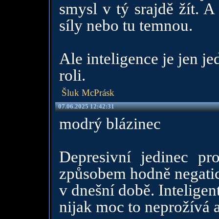
smysl v tý srajdě žít. A
síly nebo tu temnou.
Ale inteligence je jen je
roli.
Šluk McPrásk
07.06.2025 12:42:31
modrý blázinec
Depresivní jedinec pr
způsobem hodně negaticv
v dnešní době. Inteligen
nijak moc to neprožívá a 