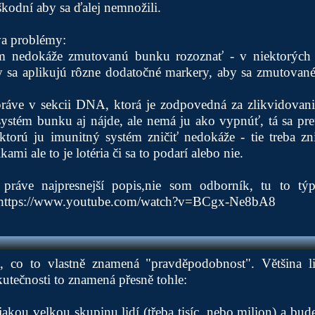
kodní aby sa ďalej nemnožili.
va problémy:
ém nedokáže zmutovanú bunku rozoznať - v niektorých 
y sa aplikujú rôzne dodatočné markery, aby sa zmutovan
práve v sekcii DNA, ktorá je zodpovedná za zlikvidova
ystém bunku aj nájde, ale nemá ju ako vypnúť, tá sa pre
ktorú ju imunitný systém zničiť nedokáže - tie treba zni
ami ale to je lotéria či sa to podarí alebo nie.
práve najpresnejší popis,nie som odborník, tu to týp
https://www.youtube.com/watch?v=BCgx-Ne8bA8
, co to vlastně znamená "pravděpodobnost". Většina l
skutečnosti to znamená přesně tohle:
ou velkou skupinu lidí (třeba tisíc, nebo milion) a bud