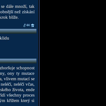
se dále množí, tak
obnější než získání
krok blíže.
44
 klidu
zhoršuje schopnost
ny, ony ty mutace
a, vlivem mutací se
eléčí, neléčí včas,
mského života, ende
řídí všechny proces
ným křížem který si