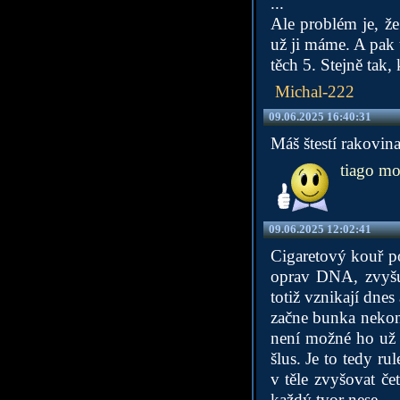
...
Ale problém je, ž
už ji máme. A pak 
těch 5. Stejně tak
Michal-222
09.06.2025 16:40:31
Máš štestí rakovina
tiago mo
09.06.2025 12:02:41
Cigaretový kouř p
oprav DNA, zvyšu
totiž vznikají dne
začne bunka nekont
není možné ho už l
šlus. Je to tedy r
v těle zvyšovat če
každý tvor nese.