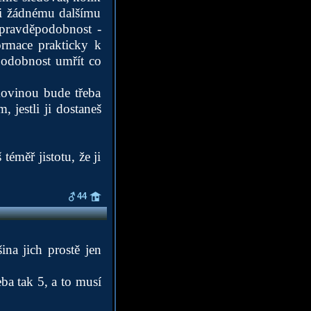
ni žádnému dalšímu
 pravděpodobnost -
ormace prakticky k
podobnost umřít co
kovinou bude třeba
 jestli ji dostaneš
téměř jistotu, že ji
44
ina jich prostě jen
ba tak 5, a to musí