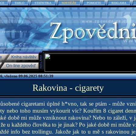
ACE
TABLO
STATISTIKA
SOUTĚŽE
POMOZTE
REKLAMA
6, vloženo 09.06.2025 08:51:39
Rakovina - cigarety
ůsobené cigaretami úplné h*vno, tak se ptám - může vzn
ety nebo toho musím vykourit víc? Kouřím 8 cigaret denně
aké době mi může vzniknout rakovina? Nebo to záleží, v j
i, že u každého člověka to je jinak? Po jaké době mi může 
ždé info bez trollingu. Jakože jak to u mě s rakovinou 