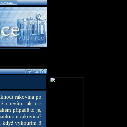
KONTAKT
iknout rakovina po
 a nevím, jak to s
akém případě to je,
vzniknout rakovina?
je, když vykourim 8