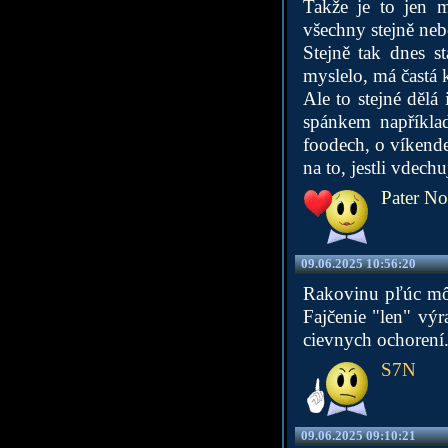
Takže je to jen m
všechny stejně neb
Stejně tak dnes s
myslelo, má častá
Ale to stejné dělá
spánkem napříkla
foodech, o víkende
na to, jestli vdech
Pater Nos
09.06.2025 10:56:20
Rakovinu pľúc môžu
Fajčenie "len" výr
cievnych ochorení
S7N
09.06.2025 09:10:21