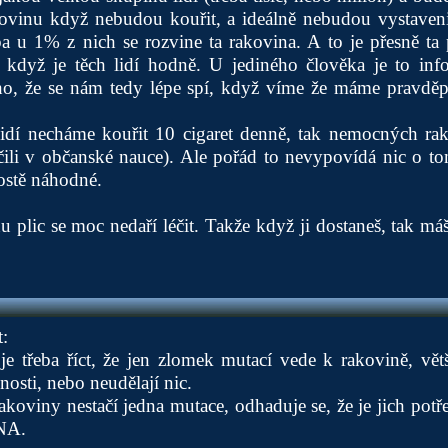
kovinu když nebudou kouřit, a ideálně nebudou vystave
ba u 1% z nich se rozvine ta rakovina. A to je přesně ta
 když je těch lidí hodně. U jediného člověka je to inf
o, že se nám tedy lépe spí, když víme že máme pravdě
idí necháme kouřit 10 cigaret denně, tak nemocných ra
ili v občanské nauce). Ale pořád to nevypovídá nic o tom,
rostě náhodné.
u plic se moc nedaří léčit. Takže když ji dostaneš, tak máš 
:
e třeba říct, že jen zlomek mutací vede k rakovině, větš
nosti, nebo neudělají nic.
akoviny nestačí jedna mutace, odhaduje se, že je jich potře
DNA.