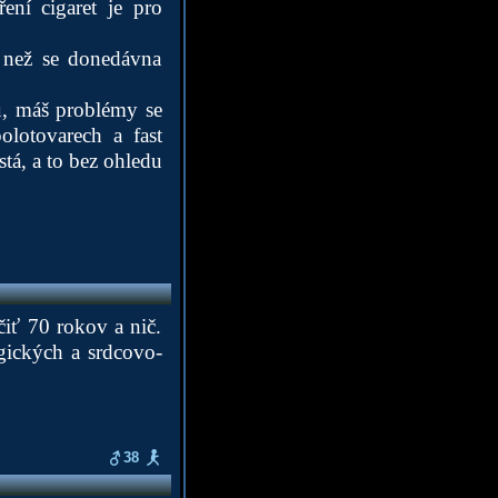
ení cigaret je pro
, než se donedávna
su, máš problémy se
lotovarech a fast
tá, a to bez ohledu
čiť 70 rokov a nič.
ogických a srdcovo-
38