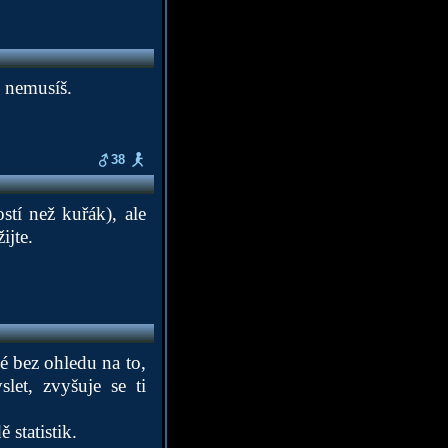
 nemusíš.
38
tí než kuřák), ale
ijte.
é bez ohledu na to,
let, zvyšuje se ti
statistik.