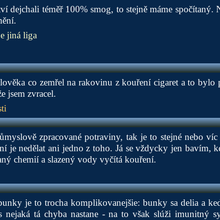
ví dejchali téměř 100% smog, to stejně máme spočítaný. 
mění.
 jiná liga
lověka co zemřel na rakovinu z kouření cigaret a to bylo
e jsem zvracel.
ti
ůmyslově zpracované potraviny, tak je to stejné nebo víc
lní je nedělat ani jedno z toho. Já se vždycky jen bavím,
aný chemií a slazený vody vyčítá kouření.
unky je to trocha komplikovanejšie: bunky sa delia a ke
s nejaká tá chyba nastane - na to však slúži imunitný sy