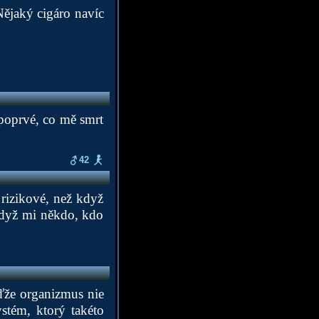
Nějaký cigáro navíc
 poprvé, co mě smrt
42
 rizikové, než když
 když mi někdo, kdo
ďže organizmus nie
stém, ktorý takéto