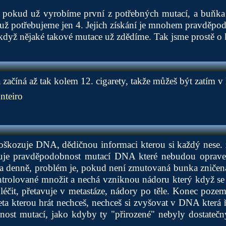
e pokud už vyrobíme první z potřebných mutací, a buňka 
už potřebujeme jen 4. Jejich získání je mnohem pravděpod
, když nějaké takové mutace už zdědíme. Tak jsme prostě o 
 začíná až tak kolem 12. cigarety, takže můžeš být zatím v
nteiro
oškozuje DNA, dědičnou informaci kterou si každý nese. 
je pravděpodobnost mutací DNA které nebudou oprave
s a denně, problém je, pokud není zmutovaná bunka zničen
rolované množit a nechá vzniknou nádoru který když se n
éčit, přetavuje v metastáze, nádory po těle. Konec poze
uleta kterou hrát nechceš, nechceš si zvyšovat v DNA která 
tnost mutací, jako kdyby ty "přirozené" nebyly dostateč