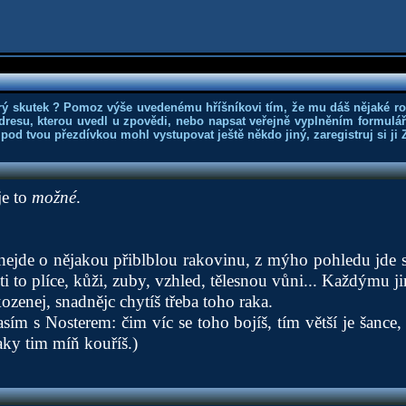
rý skutek ? Pomoz výše uvedenému hříšníkovi tím, že mu dáš nějaké r
dresu, kterou uvedl u zpovědi, nebo napsat veřejně vyplněním formuláře
 pod tvou přezdívkou mohl vystupovat ještě někdo jiný, zaregistruj si ji
je to
možné
.
nejde o nějakou přiblblou rakovinu, z mýho pohledu jde sp
ti to plíce, kůži, zuby, vzhled, tělesnou vůni... Každýmu 
ozenej, snadnějc chytíš třeba toho raka.
sím s Nosterem: čim víc se toho bojíš, tím větší je šance, 
aky tim míň kouříš.)