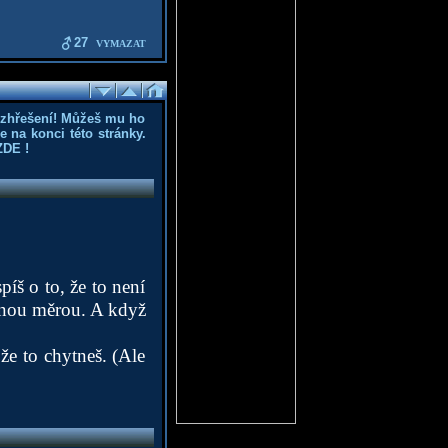
27
VYMAZAT
ozhřešení! Můžeš mu ho
 na konci této stránky.
ZDE
!
íš o to, že to není
jinou měrou. A když
že to chytneš. (Ale