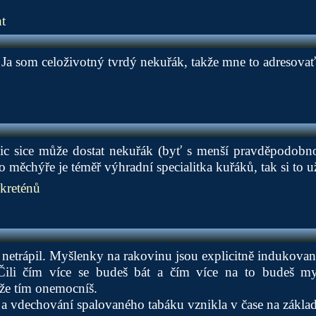
t
Ja som celoživotný tvrdý nekuřák, takže mne to adresovať
c sice může dostat nekuřák (byť s menší pravděpodobnos
měchýře je téměř výhradní specialitka kuřáků, tak si to už
kreténů
netrápil. Myšlenky na rakovinu jsou explicitně indukovan
Čili čím více se budeš bát a čím více na to budeš mys
že tím onemocníš.
a vdechování spalovaného tabáku vznikla v čase na základě 