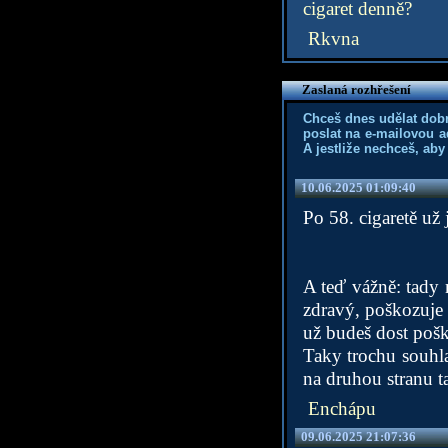
cigaret denně?
Rkvna
Zaslaná rozhřešení
Chceš dnes udělat dob
poslat na e-mailovou a
A jestliže nechceš, aby
10.06.2025 01:09:40
Po 58. cigaretě už 
A teď vážně: tady 
zdravý, poškozuje 
už budeš dost pošk
Taky trochu souhla
na druhou stranu t
Enchápu
09.06.2025 21:07:36