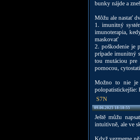
bunky nájde a zneš
Môžu ale nastať d
1. imunitný syst
imunoterapia, ked
maskovať
2. poškodenie je 
prípade imunitný s
tou mutáciou pre 
pomocou, cytostatik
Možno to nie je 
polopatistickejšie:
S7N
09.06.2025 18:18:55
Ještě můžu napsat
intuitivně, ale ve 
Když vezmeme nějak