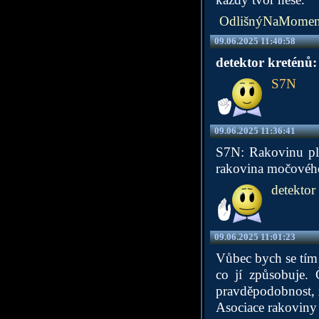
OdlišnýNaMomen
09.06.2025 11:40:58
detektor kreténů:
S7N
09.06.2025 11:36:41
S7N: Rakovinu pli
rakovina močového 
detektor 
09.06.2025 11:01:23
Vůbec bych se tím 
co jí způsobuje. 
pravděpodobnost, 
Asociace rakoviny 