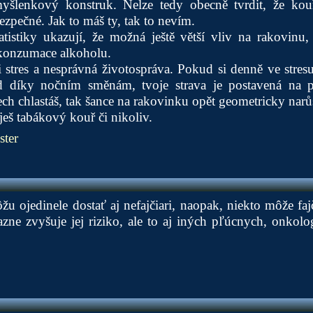
yšlenkový konstruk. Nelze tedy obecně tvrdit, že kouř
ezpečné. Jak to máš ty, tak to nevím.
tatistiky ukazují, že možná ještě větší vliv na rakovinu
 konzumace alkoholu.
 i stres a nesprávná životospráva. Pokud si denně ve stre
d díky nočním směnám, tvoje strava je postavená na po
ch chlastáš, tak šance na rakovinku opět geometricky narůs
uješ tabákový kouř či nikoliv.
ter
 ojedinele dostať aj nefajčiari, naopak, niekto môže faj
azne zvyšuje jej riziko, ale to aj iných pľúcnych, onkol
.