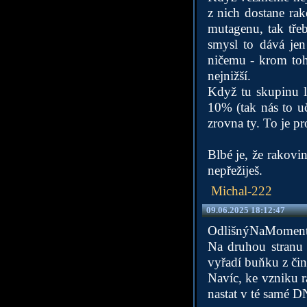
z nich dostane ra
mutagenu, tak tře
smysl to dává jen
ničemu - krom toh
nejnižší.
Když tu skupinu l
10% (tak nás to uč
zrovna ty. To je p
Blbé je, že rakovin
nepřežiješ.
Michal-222
09.06.2025 18:12:47
OdlišnýNaMoment
Na druhou stranu j
vyřadí buňku z čin
Navíc, ke vzniku r
nastat v té samé 