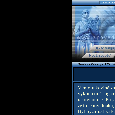
REGISTR
Otázky - Vzkazy č.125386
Vím o rakovině zp
vykoureni 1 cigar
rakovinou je. Po j
že to je invidualn
Byl bych rád za ka