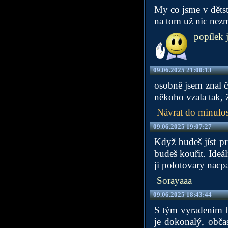
My co jsme v dětst
na tom už nic nez
popílek je
09.06.2025 21:00:13
osobně jsem znal č
někoho vzala tak, ž
Návrat do minulos
09.06.2025 19:07:27
Když budeš jíst pr
budeš kouřit. Ideá
ji polotovary nacp
Sorayaaa
09.06.2025 18:43:44
S tým vyradením b
je dokonalý, obča