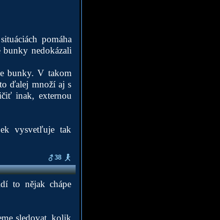
situáciách pomáha
é bunky nedokázali
nie bunky. V takom
to ďalej množí aj s
čiť inak, externou
ek vysvetľuje tak
38
idí to nějak chápe
eme sledovat, kolik