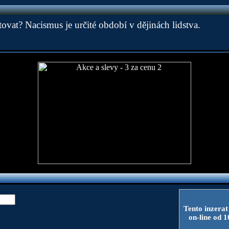
ovat? Nacismus je určité období v dějinách lidstva.
Tento inzerat
on-line od 