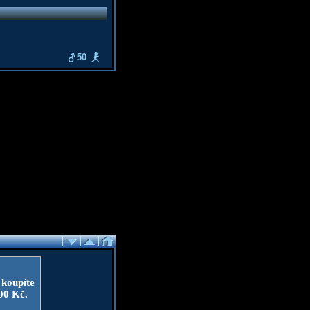
50
 koupíte
100 Kč.