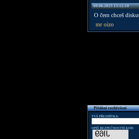
09.06.2025 13:12:10
O čem chceš diskut
mr oizo
Přidání rozhřešení
TVÁ PŘEZDÍVKA:
OPIŠ BEZPEČNOSTNÍ KOD: