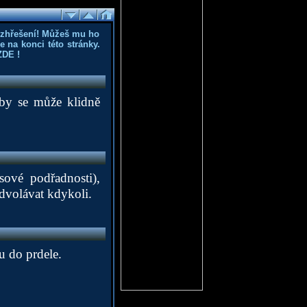
ozhřešení! Můžeš mu ho
 na konci této stránky.
ZDE
!
oby se může klidně
sové podřadnosti),
odvolávat kdykoli.
u do prdele.