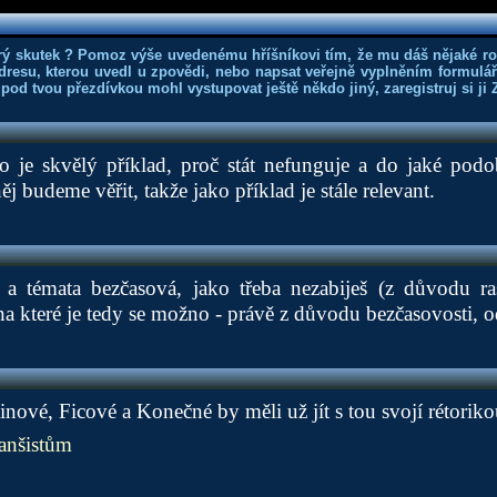
rý skutek ? Pomoz výše uvedenému hříšníkovi tím, že mu dáš nějaké r
dresu, kterou uvedl u zpovědi, nebo napsat veřejně vyplněním formuláře
 pod tvou přezdívkou mohl vystupovat ještě někdo jiný, zaregistruj si ji
 je skvělý příklad, proč stát nefunguje a do jaké pod
j budeme věřit, takže jako příklad je stále relevant.
 a témata bezčasová, jako třeba nezabiješ (z důvodu ra
 na které je tedy se možno - právě z důvodu bezčasovosti, 
inové, Ficové a Konečné by měli už jít s tou svojí rétoriko
anšistům