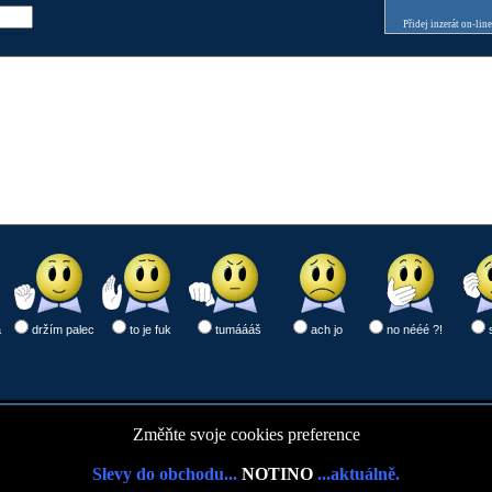
Přidej inzerát on-lin
a
držím palec
to je fuk
tumáááš
ach jo
no nééé ?!
Změňte svoje cookies preference
Slevy do obchodu...
NOTINO
...aktuálně.