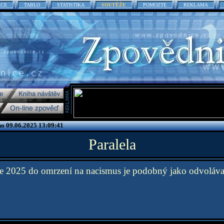
ACE
TABLO
STATISTIKA
SOUTĚŽE
POMOZTE
REKLAMA
no 09.06.2025 13:09:41
Paralela
ce 2025 do omrzení na nacismus je podobný jako odvolávat