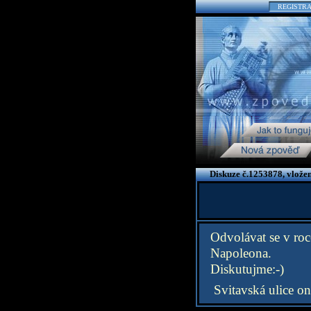
REGISTR
Diskuze č.1253878, vlože
Odvolávat se v ro
Napoleona.
Diskutujme:-)
Svitavská ulice on