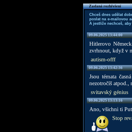
Zaslaná rozhřešení
Chceš dnes udělat dob
poslat na e-mailovou a
A jestliže nechceš, aby
09.06.2025 13:44:00
Hitlerovo Německo
zvrhnout, když v ně
autism-offf
09.06.2025 13:42:36
Jsou témata časná
nezotročíš atpod.,
svitavský génius
09.06.2025 13:13:16
Ano, všichni ti Put
Stop rev