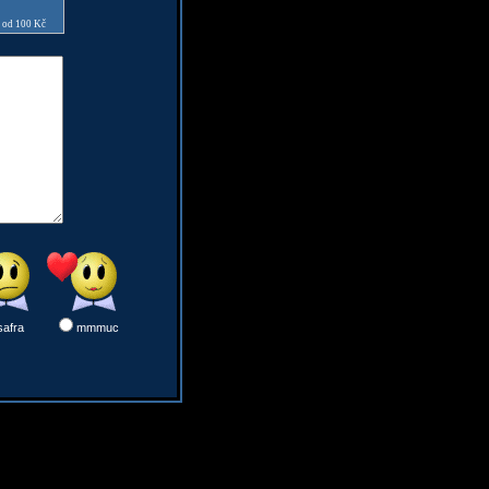
e od 100 Kč
safra
mmmuc