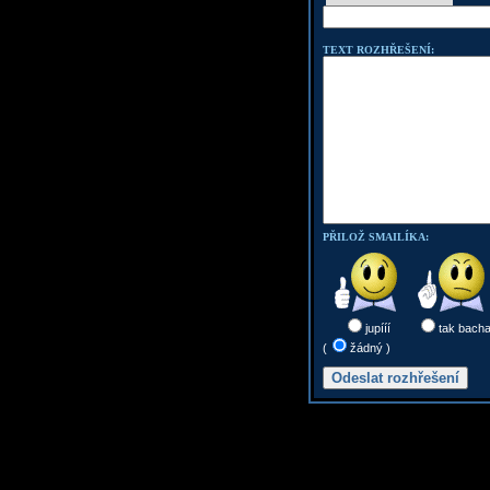
TEXT ROZHŘEŠENÍ:
PŘILOŽ SMAILÍKA:
jupííí
tak bach
(
žádný )