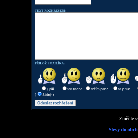
TEXT ROZHŘEŠENÍ:
PŘILOŽ SMAILÍKA:
jupííí
tak bacha
držím palec
to je fuk
(
žádný )
Změňte sv
Slevy do obch