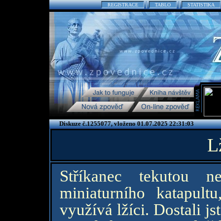
REGISTRACE
TABLO
STATISTIKA
Diskuze č.1255077, vloženo 01.07.2025 22:31:03
L
Stříkanec tekutou n
miniaturního katapultu
využívá lžíci. Dostali j