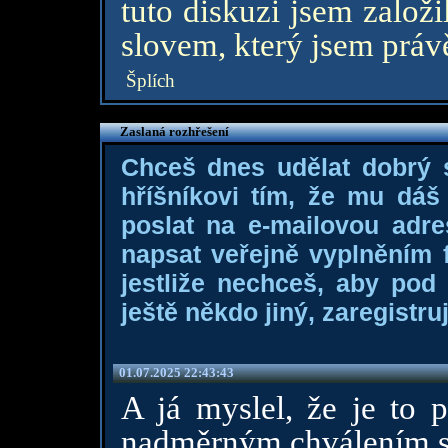
tuto diskuzi jsem založi
slovem, který jsem práv
Šplích
Zaslaná rozhřešení
Chceš dnes udělat dobrý
hříšníkovi tím, že mu dá
poslat na e-mailovou adre
napsat veřejně vyplněním f
jestliže nechceš, aby pod
ještě někdo jiný, zaregistruj
01.07.2025 22:43:43
A já myslel, že je to p
nadměrným chválením s