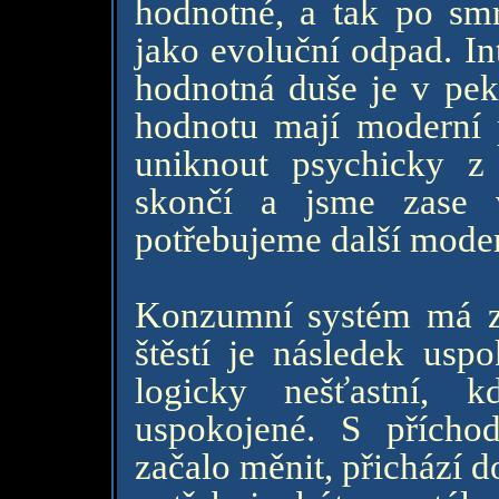
hodnotné, a tak po sm
jako evoluční odpad. In
hodnotná duše je v pek
hodnotu mají moderní
uniknout psychicky z
skončí a jsme zase 
potřebujeme další mode
Konzumní systém má zá
štěstí je následek uspo
logicky nešťastní, k
uspokojené. S přícho
začalo měnit, přichází d