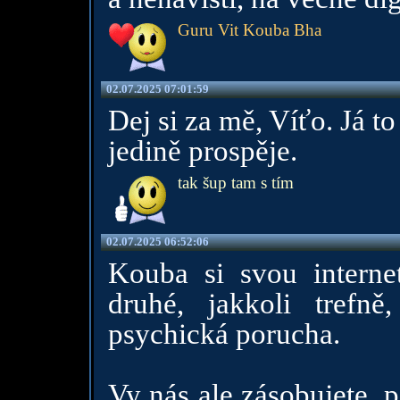
Guru Vit Kouba Bha
02.07.2025 07:01:59
Dej si za mě, Víťo. Já t
jedině prospěje.
tak šup tam s tím
02.07.2025 06:52:06
Kouba si svou internet
druhé, jakkoli trefn
psychická porucha.
Vy nás ale zásobujete, 