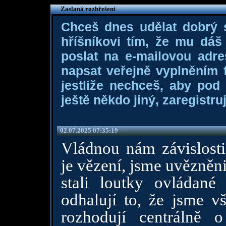
Zaslaná rozhřešení
Chceš dnes udělat dobrý
hříšníkovi tím, že mu dá
poslat na e-mailovou adre
napsat veřejně vyplněním f
jestliže nechceš, aby pod
ještě někdo jiný, zaregistruj
02.07.2025 07:35:19
Vládnou nám závislosti
je vězení, jsme uvězněni
stali loutky ovládané
odhalují to, že jsme vš
rozhodují centrálně 