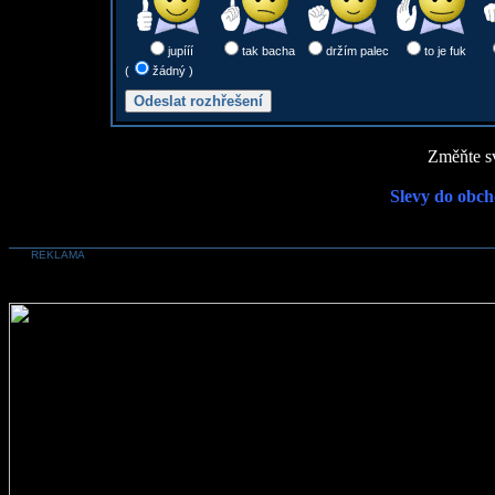
jupííí
tak bacha
držím palec
to je fuk
(
žádný )
Změňte sv
Slevy do obch
REKLAMA