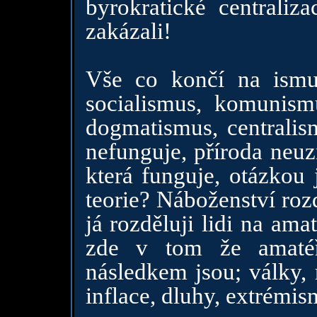
byrokratické centraliz
zakázali!
Vše co končí na ismus
socialismus, komunism
dogmatismus, centralism
nefunguje, příroda neuz
která funguje, otázkou 
teorie? Náboženství rozd
já rozděluji lidi na ama
zde v tom že amatéř
následkem jsou; války, 
inflace, dluhy, extrémis