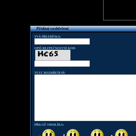
Přidání rozhřešení
TVÁ PŘEZDÍVKA:
OPIŠ BEZPEČNOSTNÍ KOD:
TEXT ROZHŘEŠENÍ:
PŘILOŽ SMAILÍKA: