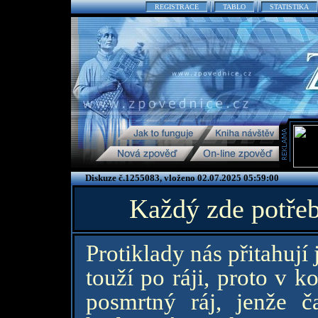
REGISTRACE
TABLO
STATISTIKA
Diskuze č.1255083, vloženo 02.07.2025 05:59:00
Každý zde potřeb
Protiklady nás přitahují 
touží po ráji, proto v 
posmrtný ráj, jenže 