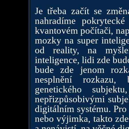
Je třeba začít se změ
nahradíme pokrytecké 
kvantovém počítači, nap
mozky na super inteli
od reality, na myšl
inteligence, lidi zde bu
bude zde jenom rozk
nesplnění rozkazu, 
genetického subjekt
nepřizpůsobivými subjek
digitálním systému. Pro
nebo výjimka, takto zde 
a nenávistí, na věčné dig