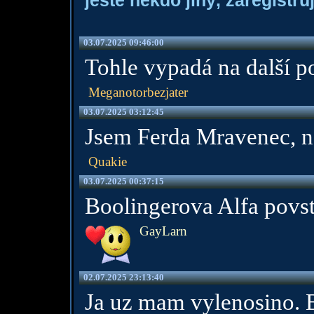
ještě někdo jiný, zaregistruj
03.07.2025 09:46:00
Tohle vypadá na další po
Meganotorbezjater
03.07.2025 03:12:45
Jsem Ferda Mravenec, n
Quakie
03.07.2025 00:37:15
Boolingerova Alfa povsta
GayLarn
02.07.2025 23:13:40
Ja uz mam vylenosino. B