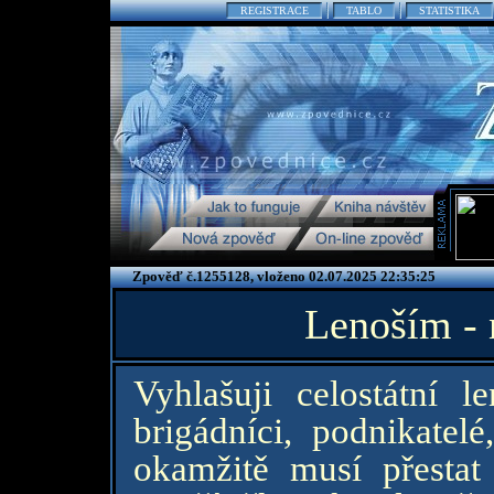
REGISTRACE
TABLO
STATISTIKA
Zpověď č.1255128, vloženo 02.07.2025 22:35:25
Lenoším - 
Vyhlašuji celostátní l
brigádníci, podnikatel
okamžitě musí přestat 