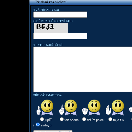
Přidání rozhřešení
TVÁ PŘEZDÍVKA:
OPIŠ BEZPEČNOSTNÍ KOD:
TEXT ROZHŘEŠENÍ:
PŘILOŽ SMAILÍKA:
jupííí
tak bacha
držím palec
to je fuk
(
žádný )