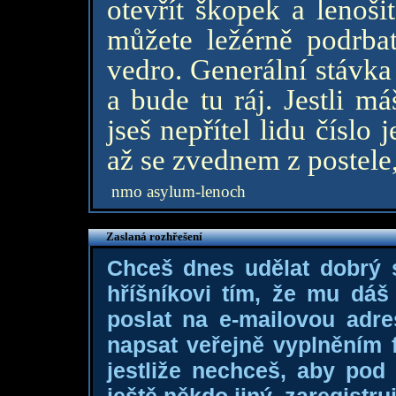
otevřít škopek a lenoši
můžete ležérně podrba
vedro. Generální stávka
a bude tu ráj. Jestli m
jseš nepřítel lidu číslo 
až se zvednem z postele,
nmo asylum-lenoch
Zaslaná rozhřešení
Chceš dnes udělat dobrý
hříšníkovi tím, že mu dá
poslat na e-mailovou adre
napsat veřejně vyplněním f
jestliže nechceš, aby pod