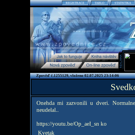
REGISTRACE
TABLO
STATISTIKA
Zpověď č.1255129, vloženo 02.07.2025 23:14:06
Svedko
Onehda mi zazvonili u dveri. Normalne 
neudelal..
https://youtu.be/Op_aeI_sn ko
Kvetak