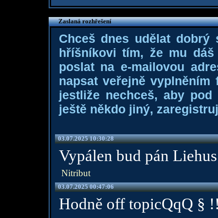
Zaslaná rozhřešení
Chceš dnes udělat dobrý
hříšníkovi tím, že mu dá
poslat na e-mailovou adre
napsat veřejně vyplněním f
jestliže nechceš, aby pod
ještě někdo jiný, zaregistruj
03.07.2025 10:30:28
Vypálen bud pán Liehus 
Nitribut
03.07.2025 00:47:06
Hodně off topicQqQ § !