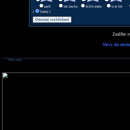
jupííí
tak bacha
držím palec
to je fuk
(
žádný )
Změňte sv
Slevy do obch
REKLAMA