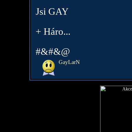
Jsi GAY
+ Háro...
#&#&@
GayLarN