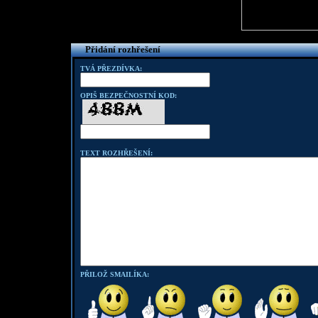
Přidání rozhřešení
TVÁ PŘEZDÍVKA:
OPIŠ BEZPEČNOSTNÍ KOD:
TEXT ROZHŘEŠENÍ:
PŘILOŽ SMAILÍKA: