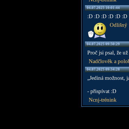
04.07.2025 10:01:44
:D :D :D :D :D :D
Odlišný
04.07.2025 09:50:29
Proč jsi psal, že 
Nadčlověk a polo
04.07.2025 09:34:28
„Jediná možnost, j
- přispívat :D
Ncnj-trénink