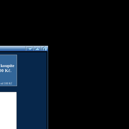
 koupíte
100 Kč.
e od 100 Kč