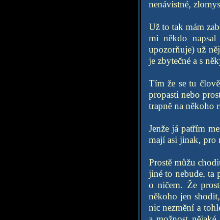
nenávistné, zlomys
Už to tak mám zabě
mi někdo napsal 
upozorňuje) už něja
je zbytečné a s něk
Tím že se tu člov
propasti nebo pros
trapně na někoho re
Jenže já patřím mez
mají asi jinak, pr
Prostě můžu chodit 
jiné to nebude, ta 
o ničem. Že prost
někoho jen shodit, 
nic nezmění a tohle
a možnost nějaké 