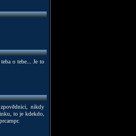
eba o tebe... Je to
zpovědnici, nikdy
inku, to je kdekdo,
mprcampr.