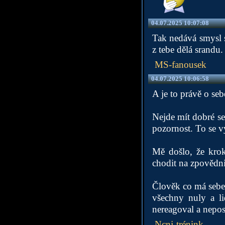
04.07.2025 10:07:08
Tak nedává smysl s
z tebe dělá srandu.
MS-fanousek
04.07.2025 10:06:58
A je to právě o se
Nejde mít dobré se
pozornost. To se v
Mě došlo, že krok
chodit na zpovědni
Člověk co má sebev
všechny nuly a li
nereagoval a nepos
Ncnj-trénink