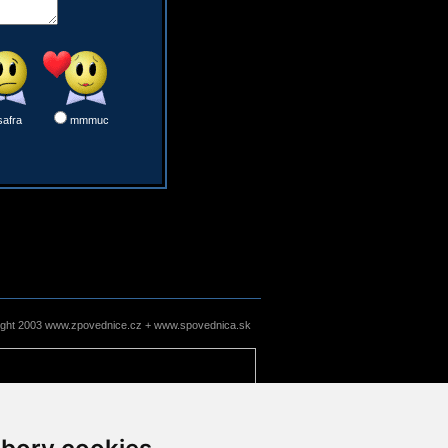
safra
mmmuc
ight 2003 www.zpovednice.cz + www.spovednica.sk