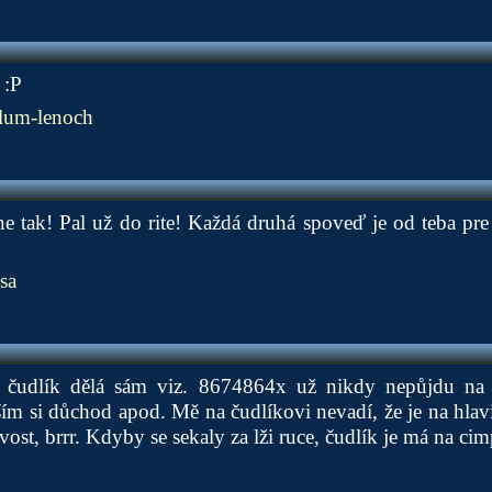
 :P
um-lenoch
 tak! Pal už do rite! Každá druhá spoveď je od teba pre t
sa
e čudlík dělá sám viz. 8674864x už nikdy nepůjdu na 
ím si důchod apod. Mě na čudlíkovi nevadí, že je na hlav
vost, brrr. Kdyby se sekaly za lži ruce, čudlík je má na ci