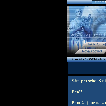
REGISTR
Zpověď č.1255194, vlože
Sám pro sebe. S ni
Proč?
Protože jsme na zp