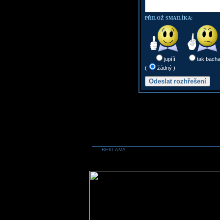
PŘILOŽ SMAILÍKA:
jupííí
tak bach
(
žádný )
REKLAMA