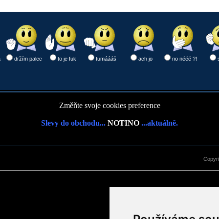
a
držím palec
to je fuk
tumáááš
ach jo
no nééé ?!
Změňte svoje cookies preference
Slevy do obchodu...
NOTINO
...aktuálně.
Copyr