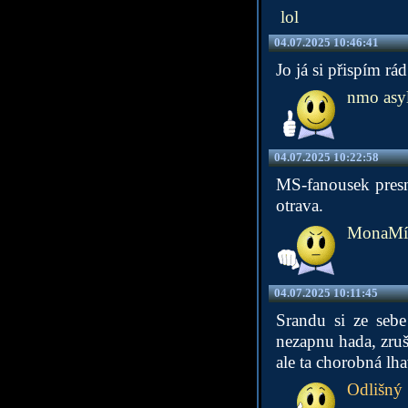
lol
04.07.2025 10:46:41
Jo já si přispím rád
nmo asyl
04.07.2025 10:22:58
MS-fanousek presne
otrava.
MonaMí
04.07.2025 10:11:45
Srandu si ze seb
nezapnu hada, zruš
ale ta chorobná lha
Odlišný