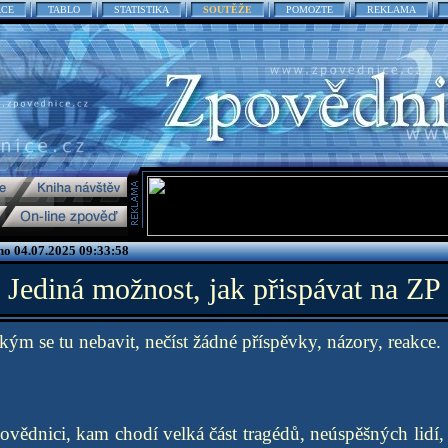
ACE
TABLO
STATISTIKA
SOUTĚŽE
POMOZTE
REKLAMA
no 04.07.2025 09:33:58
Jediná možnost, jak přispávat na ZP
kým se tu nebavit, nečíst žádné příspěvky, názory, reakce.
ovědnici, kam chodí velká část tragédů, neúspěšných lidí,