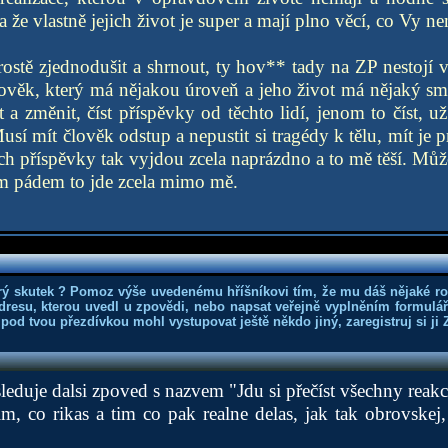
 že vlastně jejich život je super a mají plno věcí, co Vy ne
stě zjednodušit a shrnout, ty hov** tady na ZP nestojí 
člověk, který má nějakou úroveň a jeho život má nějaký sm
a změnit, číst příspěvky od těchto lidí, jenom to číst, už
sí mít člověk odstup a nepustit si tragédy k tělu, mít je 
ch příspěvky tak vyjdou zcela naprázdno a to mě těší. Můžou
ím pádem to jde zcela mimo mě.
rý skutek ? Pomoz výše uvedenému hříšníkovi tím, že mu dáš nějaké r
dresu, kterou uvedl u zpovědi, nebo napsat veřejně vyplněním formuláře
 pod tvou přezdívkou mohl vystupovat ještě někdo jiný, zaregistruj si ji
leduje dalsi zpoved s nazvem "Jdu si přečíst všechny reakce
m, co rikas a tim co pak realne delas, jak tak obrovskej