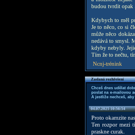
budou tvrdit opak a
Kdybych to měl pro
Je to něco, co si 
může něco dokázat 
nedává to smysl. Mu
kdyby nebyly. Jeji
Tím že to nečtu, t
Ncnj-trénink
Zaslaná rozhřešení
Chceš dnes udělat dob
poslat na e-mailovou a
A jestliže nechceš, aby
04.07.2025 10:56:54
Proto okamzite nas
Ten rozpor mezi ti
praskne curak.