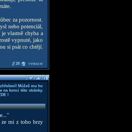
máte.
vůbec za pozornost.
ysl nebo potenciál,
 je vlastně chyba a
prostě vypnuté, jako
 si psát co chtějí.
28
VYMAZAT
ozhřešení! Můžeš mu ho
 na konci této stránky.
ZDE
!
..."
, ze mi z toho brzy