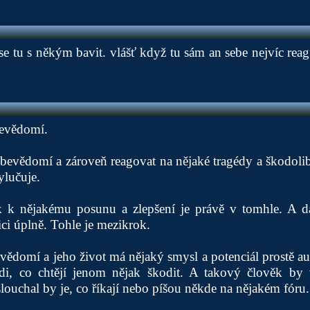
e tu s někým bavit. vlášť když tu sám an sebe nejvíc reagu
bevědomí.
bevědomí a zároveň reagovat na nějaké tragédy a škodolib
ylučuje.
 k nějakému posunu a zlepšení je právě v tomhle. A dal
ci úplně. Tohle je mezikrok.
ědomí a jeho život má nějaký smysl a potenciál prostě a
di, co chtějí jenom nějak škodit. A takový člověk by 
louchal by je, co říkají nebo píšou někde na nějakém fóru.