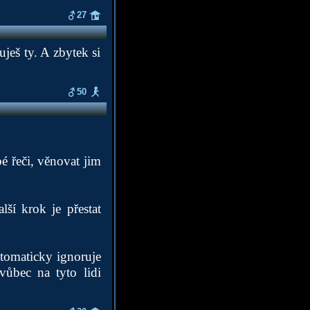
27
ješ ty. A zbytek si
50
é řeči, věnovat jim
ší krok je přestat
utomaticky ignoruje
vůbec na tyto lidi