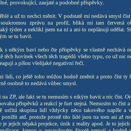
lné, provokující, zaujaté a podobné příspěvky.
hlé a už to nechci měnit. V podstatě mi nedává smysl číst
soukromou zprávu na profil, bliká mi tam červená ob
ký týden a neklikl jsem na ní a ani to neplánuji udělat. St
ým se tu bavit.
ěk s někým baví nebo čte příspěvky se vlastně nechává ně
tě těch hovínek všech těch tragédů všeho typu, co už nic 
agují a píšou všelijaké negativní řeči.
i lidi, co ještě toho můžou hodně změnit a proto číst ty ře
o mě osobně to nedává vůbec smysl.
na ZP, ale fakt se tu nemusím s nikým bavit a nic číst. Ono
povaha příspěvků a reakcí je furt stejná. Nemusím to číst a 
ě určitá skupina lidí vždycky něco takového napíše a 
ponížit atd. protože prostě tito lidé jsou na tom asi až m
 je jejich nějaká projekce, únik z reality apod. Je to jeji
realizace, kterou v opravdovém životě nemají a hodně str