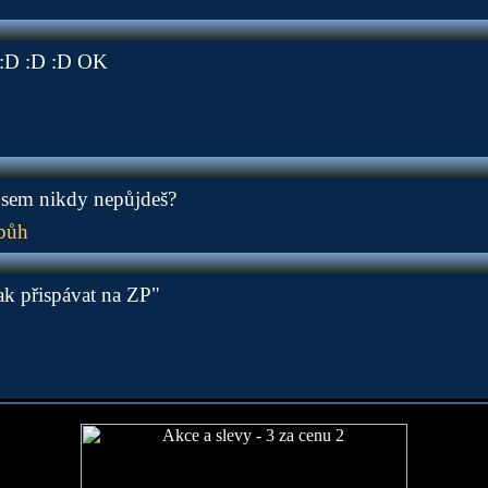
 :D :D :D OK
už sem nikdy nepůjdeš?
bůh
ak přispávat na ZP"