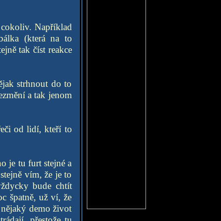
 cokoliv. Například
álka (která na to
ejně tak číst reakce
jak strhnout do to
nezmění a tak jenom
či od lidí, kteří to
 je tu furt stejné a
stejně vím, že je to
vždycky bude chtít
oc špatně, už ví, že
ch nějaký demo život
ádají, přestože tu