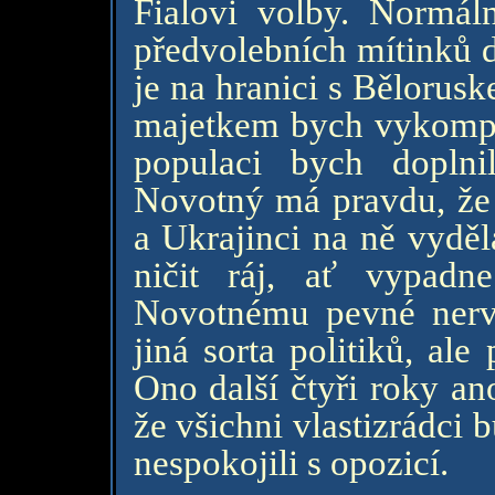
Fialovi volby. Normál
předvolebních mítinků da
je na hranici s Bělorus
majetkem bych vykompe
populaci bych dopln
Novotný má pravdu, že 
a Ukrajinci na ně vyděl
ničit ráj, ať vypadn
Novotnému pevné nervy
jiná sorta politiků, al
Ono další čtyři roky ano
že všichni vlastizrádci 
nespokojili s opozicí.