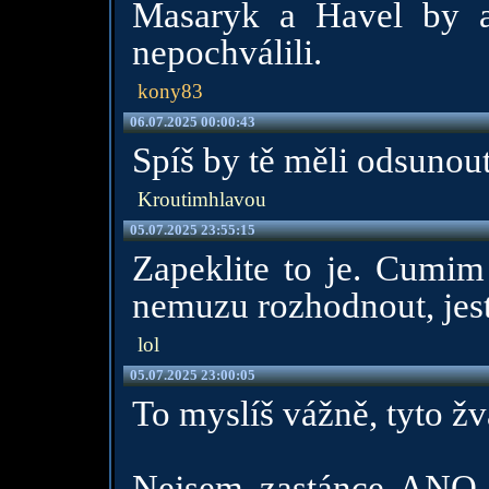
Masaryk a Havel by a
nepochválili.
kony83
06.07.2025 00:00:43
Spíš by tě měli odsunout
Kroutimhlavou
05.07.2025 23:55:15
Zapeklite to je. Cumim
nemuzu rozhodnout, jestl
lol
05.07.2025 23:00:05
To myslíš vážně, tyto žv
Nejsem zastánce ANO 