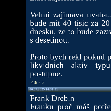
Velmi zajimava uvaha..
bude mit 40 tisic za 20
dnesku, ze to bude zazra
s desetinou.
Proto bych rekl pokud p
likvidnich aktiv ty
postupne.
40tisic
06.07.2025 14:31:51
Frank Drebin
Franku proč máš potřeb