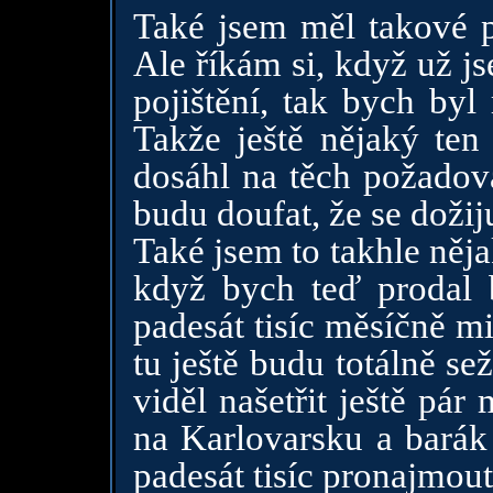
Také jsem měl takové 
Ale říkám si, když už j
pojištění, tak bych byl
Takže ještě nějaký ten
dosáhl na těch požadov
budu doufat, že se dožij
Také jsem to takhle něja
když bych teď prodal b
padesát tisíc měsíčně m
tu ještě budu totálně se
viděl našetřit ještě pá
na Karlovarsku a barák
padesát tisíc pronajmout