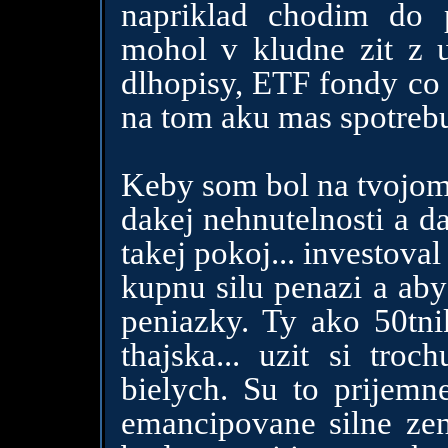
napriklad chodim do
mohol v kludne zit z 
dlhopisy, ETF fondy co 
na tom aku mas spotrebu
Keby som bol na tvojom 
dakej nehnutelnosti a d
takej pokoj... investova
kupnu silu penazi a aby
peniazky. Ty ako 50tni
thajska... uzit si troc
bielych. Su to prijemne
emancipovane silne zeny