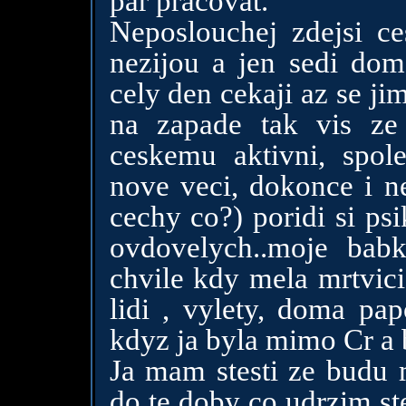
par pracovat.
Neposlouchej zdejsi c
nezijou a jen sedi dom
cely den cekaji az se ji
na zapade tak vis ze
ceskemu aktivni, spole
nove veci, dokonce i ne
cechy co?) poridi si psi
ovdovelych..moje bab
chvile kdy mela mrtvic
lidi , vylety, doma pa
kdyz ja byla mimo Cr a 
Ja mam stesti ze budu m
do te doby co udrzim st