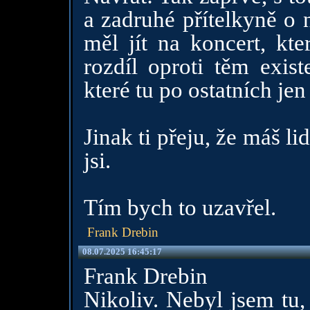
a zadruhé přítelkyně o n
měl jít na koncert, kte
rozdíl oproti těm exist
které tu po ostatních jen
Jinak ti přeju, že máš li
jsi.
Tím bych to uzavřel.
Frank Drebin
08.07.2025 16:45:17
Frank Drebin
Nikoliv. Nebyl jsem tu,