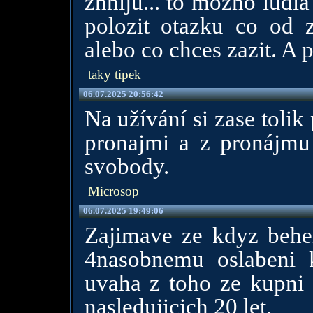
zhniju... to mozno ludi
polozit otazku co od z
alebo co chces zazit. A 
taky tipek
06.07.2025 20:56:42
Na užívání si zase toli
pronajmi a z pronájmu 
svobody.
Microsop
06.07.2025 19:49:06
Zajimave ze kdyz behe
4nasobnemu oslabeni k
uvaha z toho ze kupni s
nasledujicich 20 let.