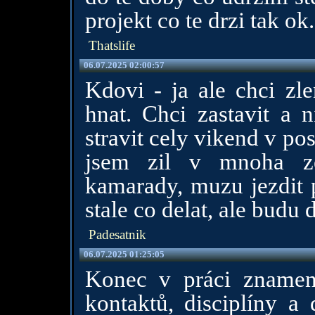
projekt co te drzi tak ok.
Thatslife
06.07.2025 02:00:57
Kdovi - ja ale chci zl
hnat. Chci zastavit a 
stravit cely vikend v pos
jsem zil v mnoha ze
kamarady, muzu jezdit 
stale co delat, ale budu 
Padesatnik
06.07.2025 01:25:05
Konec v práci znamená 
kontaktů, disciplíny a 