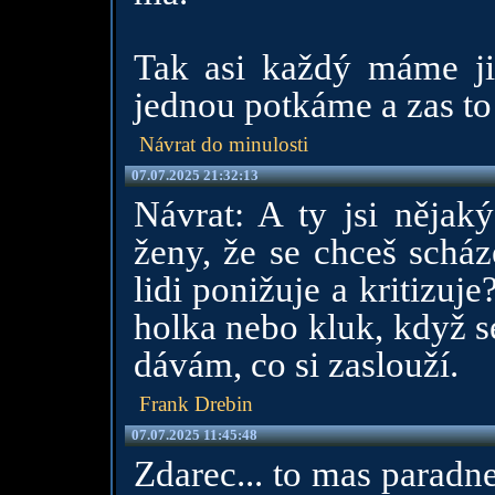
Tak asi každý máme ji
jednou potkáme a zas to
Návrat do minulosti
07.07.2025 21:32:13
Návrat: A ty jsi nějak
ženy, že se chceš scház
lidi ponižuje a kritizuje
holka nebo kluk, když s
dávám, co si zaslouží.
Frank Drebin
07.07.2025 11:45:48
Zdarec... to mas paradne.