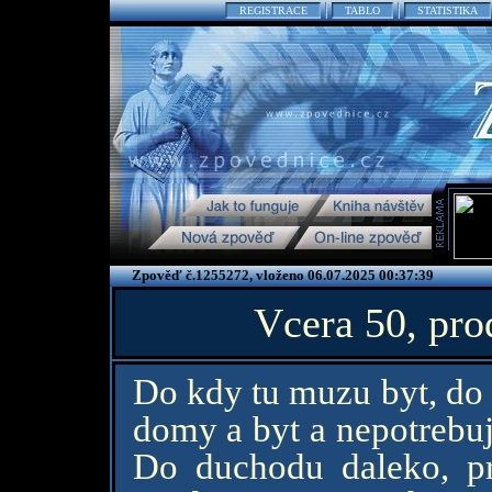
REGISTRACE
TABLO
STATISTIKA
Zpověď č.1255272, vloženo 06.07.2025 00:37:39
Vcera 50, pro
Do kdy tu muzu byt, do
domy a byt a nepotrebuj
Do duchodu daleko, pr