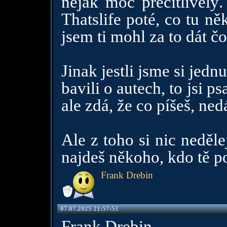
nějak moc precitlivélý.
Thatslife poté, co tu n
jsem ti mohl za to dát č
Jinak jestli jsme si jedn
bavili o autech, to jsi p
ale zdá, že co píšeš, ne
Ale z toho si nic nedělej
najdeš někoho, kdo tě p
Frank Drebin
07.07.2025 21:57:51
Frank Drebin