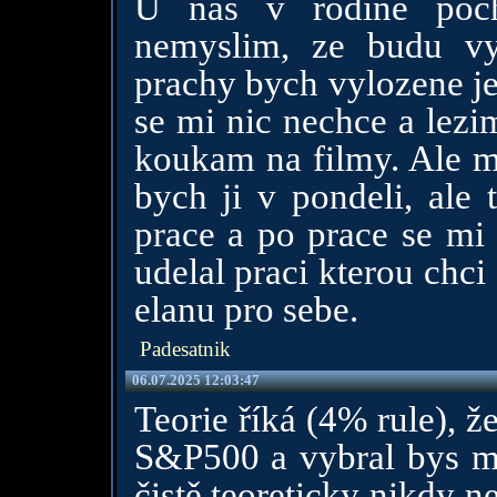
U nas v rodine pochc
nemyslim, ze budu vyj
prachy bych vylozene je
se mi nic nechce a lezi
koukam na filmy. Ale ma
bych ji v pondeli, ale
prace a po prace se mi 
udelal praci kterou chci
elanu pro sebe.
Padesatnik
06.07.2025 12:03:47
Teorie říká (4% rule), 
S&P500 a vybral bys ma
čistě teoreticky nikdy n