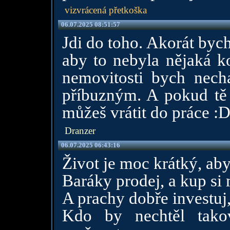
vizvrácená přetkoška
06.07.2025 08:51:57
Jdi do toho. Akorát byc
aby to nebyla nějaká ko
nemovitosti bych necha
příbuzným. A pokud tě t
můžeš vrátit do práce :
Dranzer
06.07.2025 06:43:16
Život je moc krátký, aby
Baráky prodej, a kup si 
A prachy dobře investuj,
Kdo by nechtěl tako