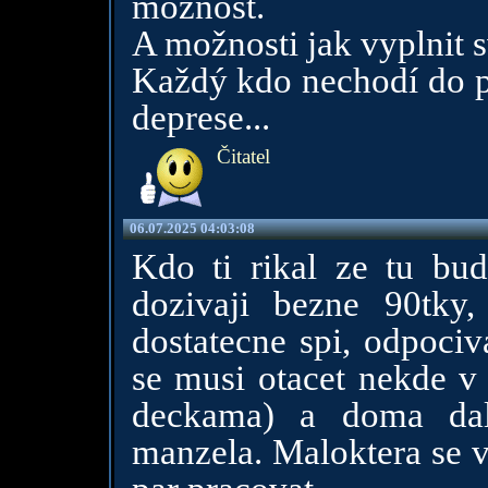
možnost.
A možnosti jak vyplnit s
Každý kdo nechodí do pr
deprese...
Čitatel
06.07.2025 04:03:08
Kdo ti rikal ze tu bud
dozivaji bezne 90tky,
dostatecne spi, odpoci
se musi otacet nekde v 
deckama) a doma dal
manzela. Maloktera se 