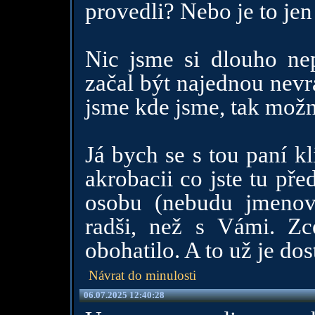
provedli? Nebo je to je
Nic jsme si dlouho ne
začal být najednou nevr
jsme kde jsme, tak možn
Já bych se s tou paní kl
akrobacii co jste tu pře
osobu (nebudu jmenov
radši, než s Vámi. Zc
obohatilo. A to už je do
Návrat do minulosti
06.07.2025 12:40:28