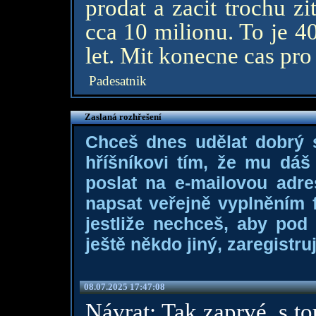
prodat a zacit trochu 
cca 10 milionu. To je 4
let. Mit konecne cas pr
Padesatnik
Zaslaná rozhřešení
Chceš dnes udělat dobrý
hříšníkovi tím, že mu dá
poslat na e-mailovou adre
napsat veřejně vyplněním f
jestliže nechceš, aby pod
ještě někdo jiný, zaregistruj
08.07.2025 17:47:08
Návrat: Tak zaprvé, s to