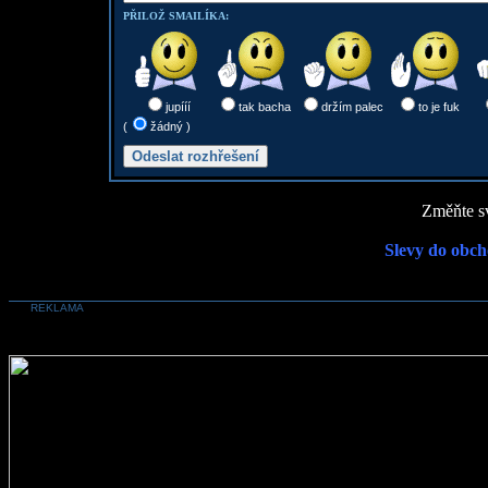
PŘILOŽ SMAILÍKA:
jupííí
tak bacha
držím palec
to je fuk
(
žádný )
Změňte sv
Slevy do obch
REKLAMA