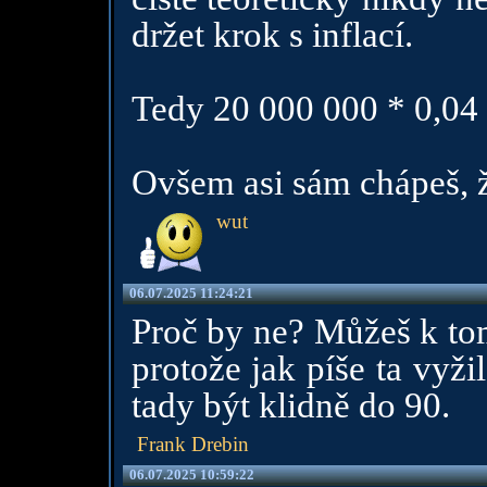
držet krok s inflací.
Tedy 20 000 000 * 0,04
Ovšem asi sám chápeš, ž
wut
06.07.2025 11:24:21
Proč by ne? Můžeš k tom
protože jak píše ta vyž
tady být klidně do 90.
Frank Drebin
06.07.2025 10:59:22