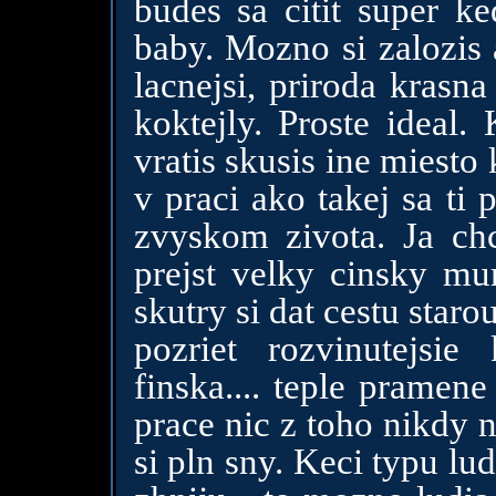
budes sa citit super k
baby. Mozno si zalozis a
lacnejsi, priroda krasna
koktejly. Proste ideal.
vratis skusis ine miesto 
v praci ako takej sa ti
zvyskom zivota. Ja chc
prejst velky cinsky mur
skutry si dat cestu star
pozriet rozvinutejsie k
finska.... teple pramen
prace nic z toho nikdy n
si pln sny. Keci typu lu