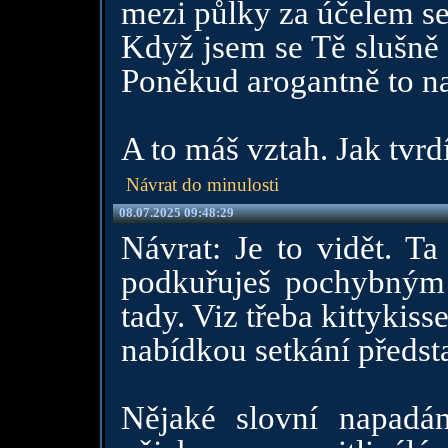
mezi půlky za účelem set
Když jsem se Tě slušně 
Poněkud arogantně to n
A to máš vztah. Jak tvrdí
Návrat do minulosti
08.07.2025 09:48:29
Návrat: Je to vidět. Ta
podkuřuješ pochybným 
tady. Viz třeba kittykisse
nabídkou setkání předst
Nějaké slovní napadání