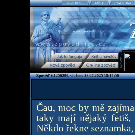
REGISTRACE
TABLO
STATISTIKA
Zpověď č.1256290, vloženo 28.07.2025 18:17:56
Čau, moc by mě zajímalo
taky mají nějaký fetiš,
Někdo řekne seznamka, a