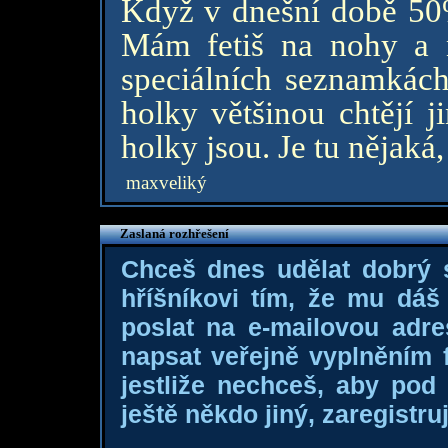
Když v dnešní době 50%
Mám fetiš na nohy a 
speciálních seznamkách 
holky většinou chtějí j
holky jsou. Je tu nějaká,
maxveliký
Zaslaná rozhřešení
Chceš dnes udělat dobrý
hříšníkovi tím, že mu dá
poslat na e-mailovou adre
napsat veřejně vyplněním f
jestliže nechceš, aby pod
ještě někdo jiný, zaregistruj