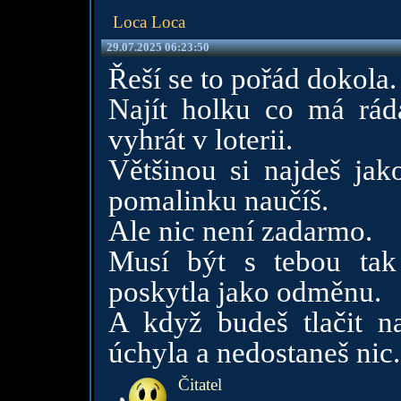
Loca Loca
29.07.2025 06:23:50
Řeší se to pořád dokola.
Najít holku co má ráda
vyhrát v loterii.
Většinou si najdeš jak
pomalinku naučíš.
Ale nic není zadarmo.
Musí být s tebou tak 
poskytla jako odměnu.
A když budeš tlačit n
úchyla a nedostaneš nic.
Čitatel