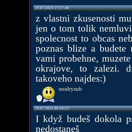
29.07.2025 17:57:40
z vlastni zkusenosti mu
jen o tom tolik nemluvi
spolecnost to obcas ne
poznas blize a budete 
vami probehne, muzete 
okrajove, to zalezi. 
takoveho najdes:)
modryzub
29.07.2025 09:16:13
I když budeš dokola p
nedostaneš