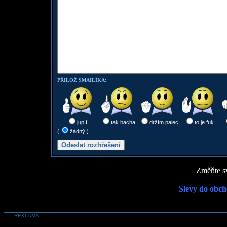
PŘILOŽ SMAILÍKA:
jupííí
tak bacha
držím palec
to je fuk
(
žádný )
Změňte sv
Slevy do obch
REKLAMA