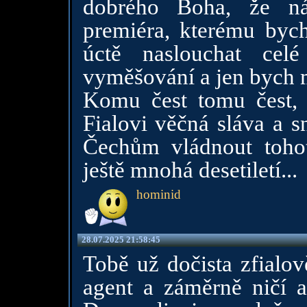
dobrého Boha, že ná
premiéra, kterému byc
úctě naslouchat celé
vyměšování a jen bych m
Komu čest tomu čest,
Fialovi věčná sláva a 
Čechům vládnout toho
ještě mnohá desetiletí...
hominid
28.07.2025 21:58:45
Tobě už dočista zfialov
agent a záměrně ničí a