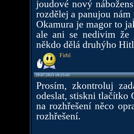
joudové nový náboženstv
rozdělej a panujou nám 
Okamura je magor to jak
ale ani se nedivim že 
někdo dělá druhýho Hitl
Firbl
29.07.2025 10:25:41
Prosím, zkontroluj zad
odeslat, stiskni tlačít
na rozhřešení něco opra
rozhřešení.