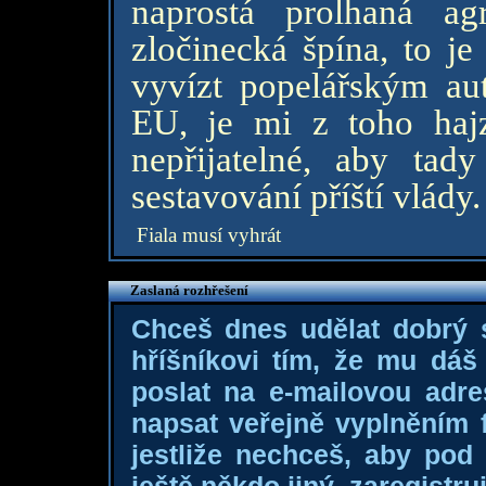
naprostá prolhaná ag
zločinecká špína, to j
vyvízt popelářským au
EU, je mi z toho hajz
nepřijatelné, aby ta
sestavování příští vlády.
Fiala musí vyhrát
Zaslaná rozhřešení
Chceš dnes udělat dobrý
hříšníkovi tím, že mu dá
poslat na e-mailovou adre
napsat veřejně vyplněním f
jestliže nechceš, aby pod