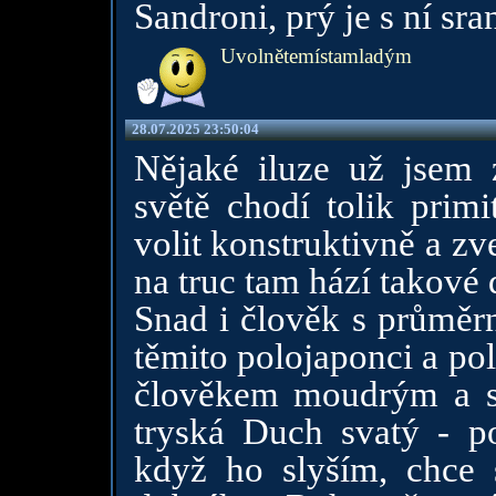
Sandroni, prý je s ní sra
Uvolnětemístamladým
28.07.2025 23:50:04
Nějaké iluze už jsem 
světě chodí tolik primit
volit konstruktivně a zv
na truc tam hází takové 
Snad i člověk s průměr
těmito polojaponci a po
člověkem moudrým a st
tryská Duch svatý - p
když ho slyším, chce 