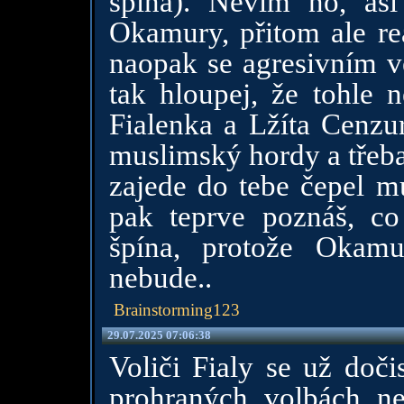
špína). Nevím no, asi
Okamury, přitom ale reá
naopak se agresivním v
tak hloupej, že tohle n
Fialenka a Lžíta Cenzur
muslimský hordy a třeba 
zajede do tebe čepel mu
pak teprve poznáš, co
špína, protože Okam
nebude..
Brainstorming123
29.07.2025 07:06:38
Voliči Fialy se už doči
prohraných volbách ne