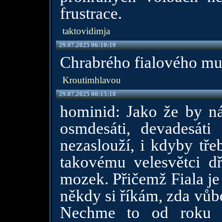
frustrace.
taktovidimja
29.07.2025 06:10:10
Chrabrého fialového muze
Kroutimhlavou
29.07.2025 00:15:18
hominid: Jako že by ná
osmdesáti, devadesáti
nezaslouží, i kdyby tře
takovému velesvětci d
mozek. Přičemž Fiala je
někdy si říkám, zda vůb
Nechme to od roku 2