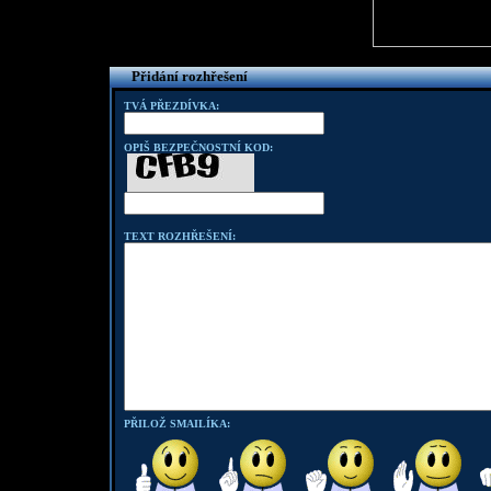
Přidání rozhřešení
TVÁ PŘEZDÍVKA:
OPIŠ BEZPEČNOSTNÍ KOD:
TEXT ROZHŘEŠENÍ:
PŘILOŽ SMAILÍKA: