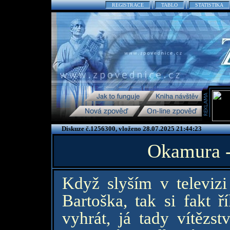
REGISTRACE
TABLO
STATISTIKA
Diskuze č.1256300, vloženo 28.07.2025 21:44:23
Okamura -
Když slyším v televiz
Bartoška, tak si fakt 
vyhrát, já tady vítězst