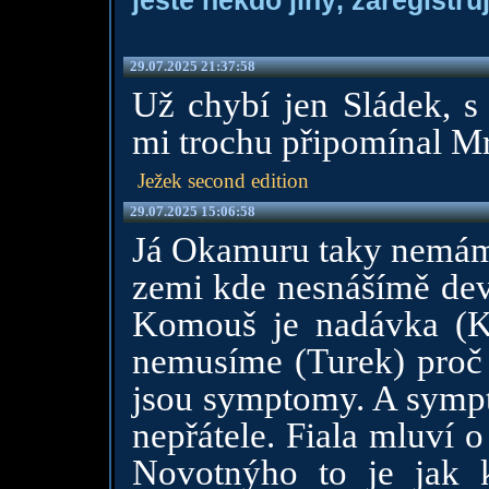
ještě někdo jiný, zaregistruj
29.07.2025 21:37:58
Už chybí jen Sládek, s 
mi trochu připomínal Mr
Ježek second edition
29.07.2025 15:06:58
Já Okamuru taky nemám r
zemi kde nesnášímě dev
Komouš je nadávka (K
nemusíme (Turek) proč m
jsou symptomy. A symp
nepřátele. Fiala mluví o
Novotnýho to je jak 