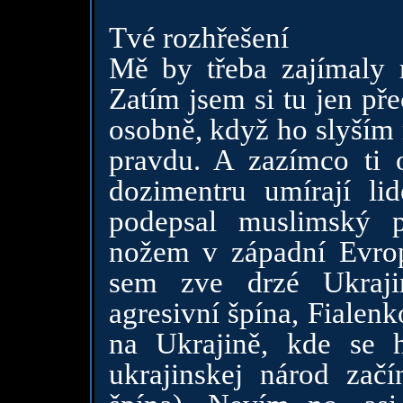
Tvé rozhřešení
Mě by třeba zajímaly r
Zatím jsem si tu jen př
osobně, když ho slyším 
pravdu. A zazímco ti o
dozimentru umírají lid
podepsal muslimský 
nožem v západní Evropě
sem zve drzé Ukrajin
agresivní špína, Fialenk
na Ukrajině, kde se 
ukrajinskej národ začí