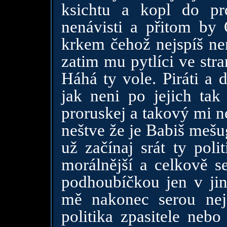
ksichtu a kopl do pr
nenávisti a přitom by 
krkem čehož nejspíš ne
zatim mu pytlíci ve stra
Háhá ty vole. Piráti a 
jak neni po jejich tak
proruskej a takový mi n
neštve že je Babiš meš
už začínaj srát ty poli
morálnější a celkově se
podhoubíčkou jen v jin
mě nakonec serou nejs
politika zpasitele neb