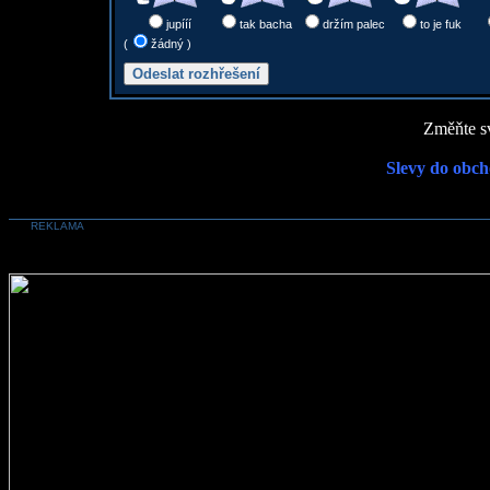
jupííí
tak bacha
držím palec
to je fuk
(
žádný )
Změňte sv
Slevy do obch
REKLAMA