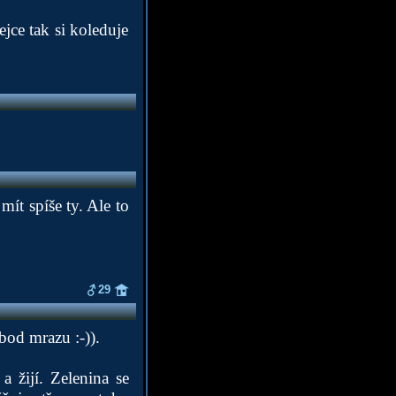
ejce tak si koleduje
ít spíše ty. Ale to
29
bod mrazu :-)).
a žijí. Zelenina se