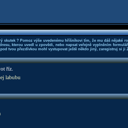
rý skutek ? Pomoz výše uvedenému hříšníkovi tím, že mu dáš nějaké r
dresu, kterou uvedl u zpovědi, nebo napsat veřejně vyplněním formuláře
 pod tvou přezdívkou mohl vystupovat ještě někdo jiný, zaregistruj si ji
t říz.
j labubu
a