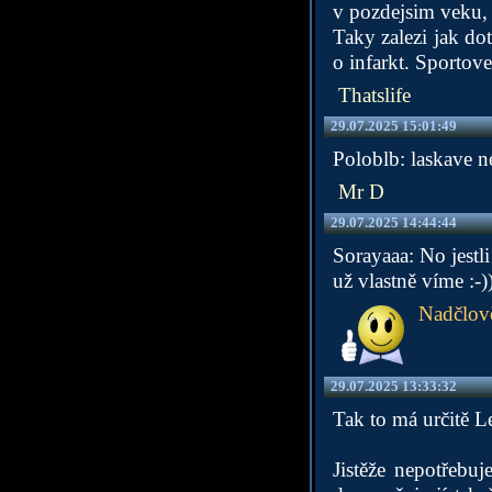
v pozdejsim veku,
Taky zalezi jak dot
o infarkt. Sportov
Thatslife
29.07.2025 15:01:49
Poloblb: laskave n
Mr D
29.07.2025 14:44:44
Sorayaaa: No jestl
už vlastně víme :-))
Nadčlov
29.07.2025 13:33:32
Tak to má určitě L
Jistěže nepotřebuj