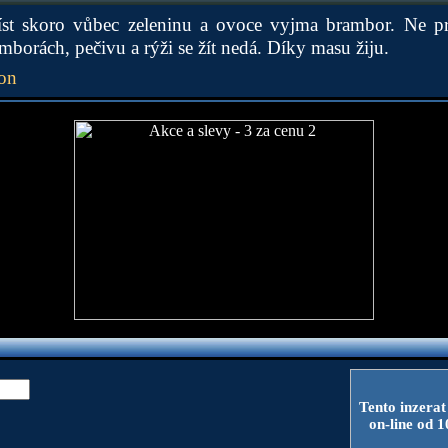
íst skoro vůbec zeleninu a ovoce vyjma brambor. Ne pr
mborách, pečivu a rýži se žít nedá. Díky masu žiju.
ion
Tento inzerat
on-line od 