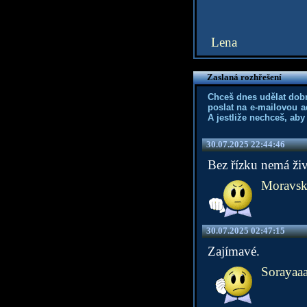
Lena
Zaslaná rozhřešení
Chceš dnes udělat dob
poslat na e-mailovou a
A jestliže nechceš, aby
30.07.2025 22:44:46
Bez řízku nemá živo
Moravske
30.07.2025 02:47:15
Zajímavé.
Sorayaa