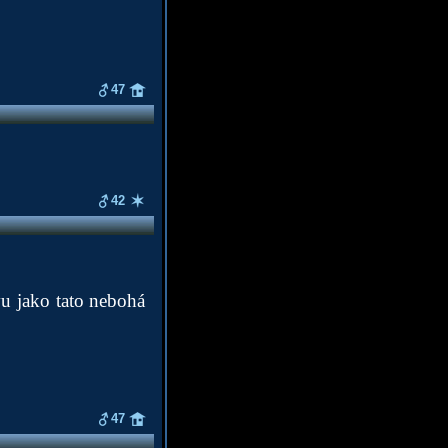
47
42
u jako tato nebohá
47