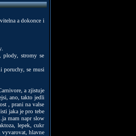
avitelna a dokonce i
d
y.
, plody, stromy se
i poruchy, se musi
arnivore, a zjistuje
si, ano, takto jedli
st , prani na valse
sti jaka je pro tebe
 ..ja mam napr slow
ktoza, lepek, cukr
a vyvarovat, hlavne