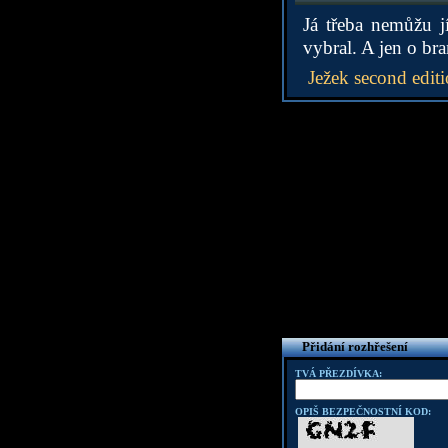
Já třeba nemůžu j
vybral. A jen o bra
Ježek second edit
Přidání rozhřešení
TVÁ PŘEZDÍVKA:
OPIŠ BEZPEČNOSTNÍ KOD: