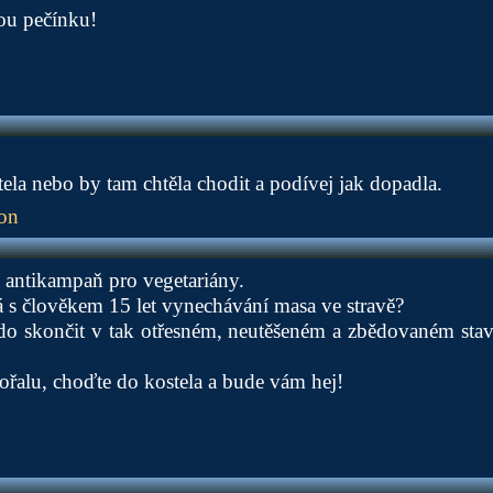
ou pečínku!
ela nebo by tam chtěla chodit a podívej jak dopadla.
ion
í antikampaň pro vegetariány.
lá s člověkem 15 let vynechávání masa ve stravě?
do skončit v tak otřesném, neutěšeném a zbědovaném stav
kořalu, choďte do kostela a bude vám hej!