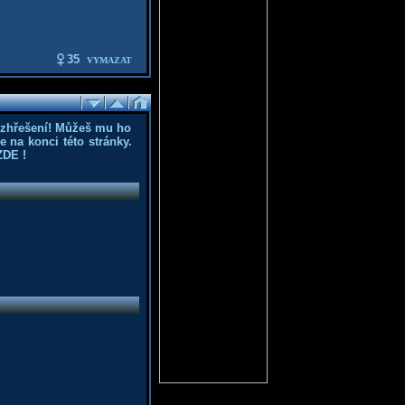
35
VYMAZAT
ozhřešení! Můžeš mu ho
 na konci této stránky.
ZDE
!