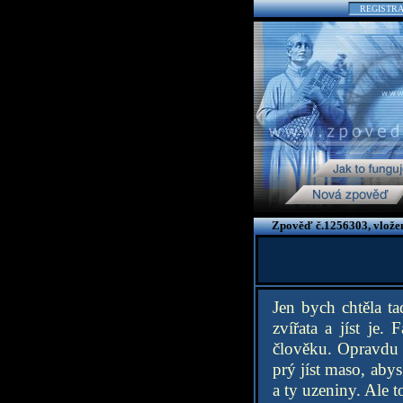
REGISTR
Zpověď č.1256303, vlože
Jen bych chtěla ta
zvířata a jíst je
člověku. Opravdu h
prý jíst maso, abys
a ty uzeniny. Ale t