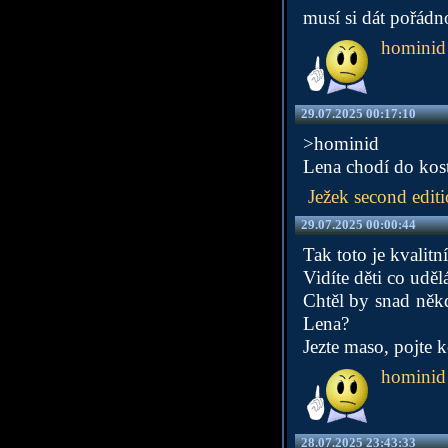
musí si dát pořádn
hominid
29.07.2025 00:17:10
>hominid
Lena chodí do kost
Ježek second edit
29.07.2025 00:00:44
Tak toto je kvalitn
Vidíte děti co udě
Chtěl by snad něk
Lena?
Jezte maso, pojte 
hominid
28.07.2025 23:43:33