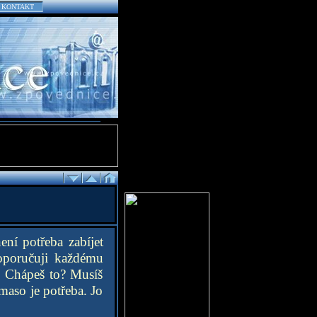
KONTAKT
ení potřeba zabíjet
doporučuji každému
u. Chápeš to? Musíš
 maso je potřeba. Jo