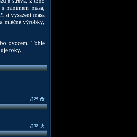
žuje střeva, z toho
ty s minimem masa,
ří si vysazení masa
a a mléčné výrobky,
nebo ovocem. Tohle
kuje roky.
29
38