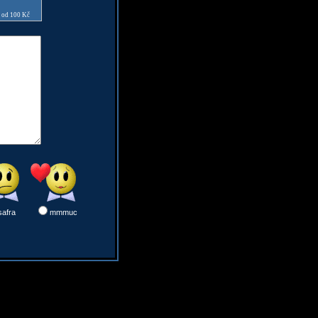
e od 100 Kč
safra
mmmuc