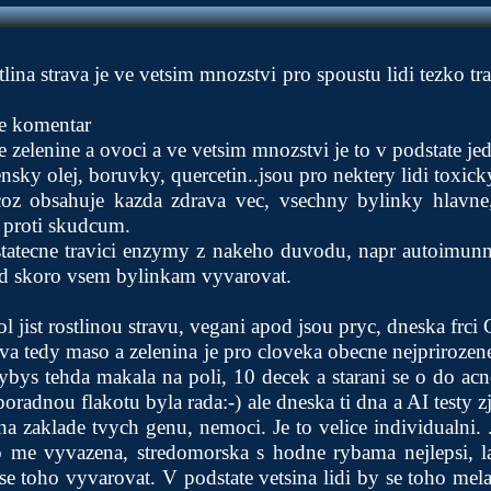
ina strava je ve vetsim mnozstvi pro spoustu lidi tezko tr
je komentar
 zelenine a ovoci a ve vetsim mnozstvi je to v podstate je
sky olej, boruvky, quercetin..jsou pro nektery lidi toxick
, coz obsahuje kazda zdrava vec, vsechny bylinky hlavne
 proti skudcum.
statecne travici enzymy z nakeho duvodu, napr autoimunn
nad skoro vsem bylinkam vyvarovat.
jist rostlinou stravu, vegani apod jsou pryc, dneska frci C
va tedy maso a zelenina je pro cloveka obecne nejprirozenej
bys tehda makala na poli, 10 decek a starani se o do acno
poradnou flakotu byla rada:-) ale dneska ti dna a AI testy zji
a na zaklade tvych genu, nemoci. Je to velice individualni.
o me vyvazena, stredomorska s hodne rybama nejlepsi, la
se toho vyvarovat. V podstate vetsina lidi by se toho mel