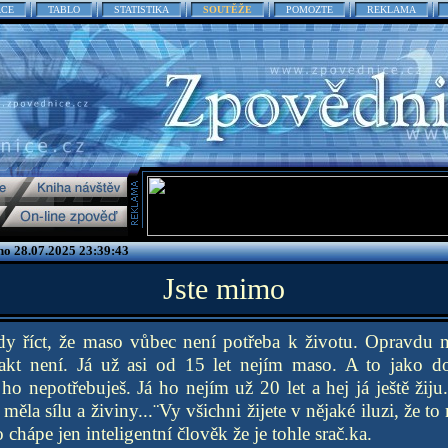
ACE
TABLO
STATISTIKA
SOUTĚŽE
POMOZTE
REKLAMA
no 28.07.2025 23:39:43
Jste mimo
dy říct, že maso vůbec není potřeba k životu. Opravdu n
. Fakt není. Já už asi od 15 let nejím maso. A to jako 
o nepotřebuješ. Já ho nejím už 20 let a hej já ještě žij
 měla sílu a živiny...¨Vy všichni žijete v nějaké iluzi, že to
o chápe jen inteligentní člověk že je tohle srač.ka.