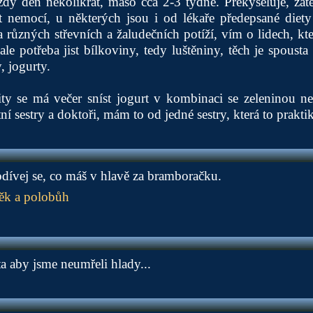
ždý den několikrát, maso cca 2-3 týdně. Překyseluje, zatě
st nemocí, u některých jsou i od lékaře předepsané die
různých střevních a žaludečních potíží, vím o lidech, kte
 ale potřeba jist bílkoviny, tedy luštěniny, těch je spoust
, jogurty.
ity se má večer sníst jogurt v kombinaci se zeleninou 
tní sestry a doktoři, mám to od jedné sestry, která to prakti
podívej se, co máš v hlavě za bramboračku.
ěk a polobůh
a aby jsme neumřeli hlady...