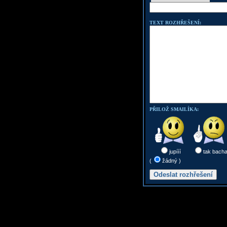
TEXT ROZHŘEŠENÍ:
PŘILOŽ SMAILÍKA:
jupííí
tak bach
(
žádný )