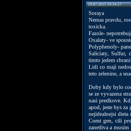
29.07.2025 19:34:27
Soraya
Nemas pravdu, rostl
toxicka.
Fazole- nepotrebu
Oxalaty- ve spouste
Polyphenoly- panen
Saliciaty, Sulfur
timto jedem chrani
Lidi co maji nedo
teto zelenine, a s
Doby kdy bylo cool 
se ze vyvazena stra
nasi predkove. Kdy
apod, jeste bys za 
nejidealnejsi diet
Comt gen, cili pr
zanetliva a musim 