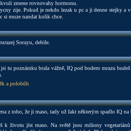
 kvuli zmene rovnovahy hormonu.
ycny zije. Pokud je nekdo lezak u pc a ji denne stejky a v
ec si muze nandat kolik chce.
eurazej Sorayu, debile.
i jsi tu poznámku brala vážně, IQ pod bodem mrazu budeš m
.
ěk a polobůh
ena z toho, že ji maso, tady už fakt některým spadlo IQ na 
eš k životu jíst maso. Na světě jsou miliony vegetariánů 