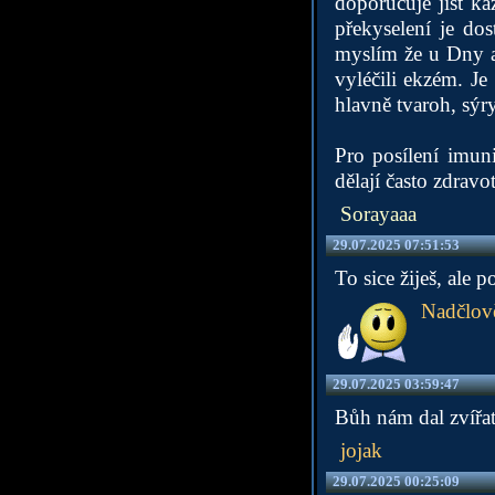
doporučuje jíst ka
překyselení je do
myslím že u Dny a 
vyléčili ekzém. Je
hlavně tvaroh, sýry
Pro posílení imun
dělají často zdravo
Sorayaaa
29.07.2025 07:51:53
To sice žiješ, ale 
Nadčlov
29.07.2025 03:59:47
Bůh nám dal zvířat
jojak
29.07.2025 00:25:09