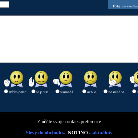
Přidej inzerát on-lin
a
držím palec
to je fuk
tumáááš
ach jo
no nééé ?!
Změňte svoje cookies preference
Slevy do obchodu...
NOTINO
...aktuálně.