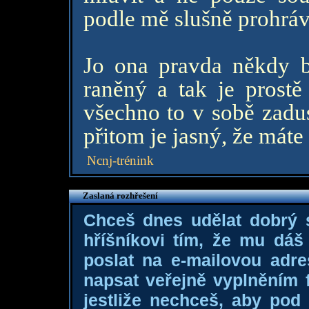
podle mě slušně prohráv
Jo ona pravda někdy bo
raněný a tak je prostě 
všechno to v sobě zadus
přitom je jasný, že máte
Ncnj-trénink
Zaslaná rozhřešení
Chceš dnes udělat dobrý
hříšníkovi tím, že mu dá
poslat na e-mailovou adre
napsat veřejně vyplněním f
jestliže nechceš, aby pod