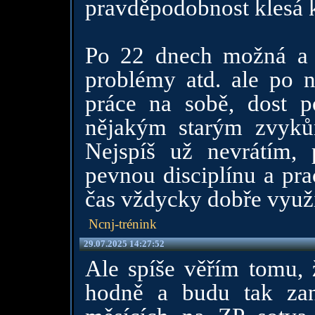
pravděpodobnost klesá k
Po 22 dnech možná a n
problémy atd. ale po n
práce na sobě, dost p
nějakým starým zvyků
Nejspíš už nevrátím,
pevnou disciplínu a pra
čas vždycky dobře využi
Ncnj-trénink
29.07.2025 14:27:52
Ale spíše věřím tomu, 
hodně a budu tak zan