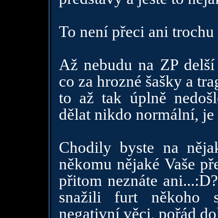
To není přeci ani trochu
Až nebudu na ZP delší
co za hrozné šašky a tra
to až tak úplně nedošl
dělat nikdo normální, je
Chodily byste na něja
někomu nějaké Vaše pře
přitom neznáte ani...:D
snažili furt někoho 
negativní věci, pořád do