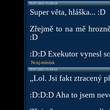
29.07.2025 15:20:24
Super věta, hláška... :D
Zřejmě to na mě hrozně 
:D
:D:D Exekutor vynesl so
Ncnj-trénink
29.07.2025 15:19:52
„Lol. Jsi fakt ztracený p
:D:D:D Aha to jsem nevě