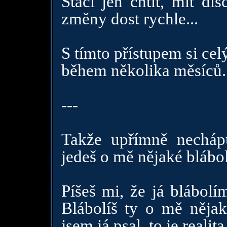
Stačí jen chtít, mít di
změny dost rychle...
S tímto přístupem si ce
během několika měsíců.
---
Takže upřímně necháp
jedeš o mě nějaké blábol
Píšeš mi, že já blábolí
Blábolíš ty o mě nějak
jsem já psal, to je realit