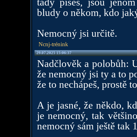
tady píšeš, jsou jenom
bludy o někom, kdo jaký 
Nemocný jsi určitě.
Ncnj-trénink
29.07.2025 15:06:37
Nadčlověk a polobůh: U
že nemocný jsi ty a to 
že to nechápeš, prostě to
A je jasné, že někdo, k
je nemocný, tak většino
nemocný sám ještě tak 1