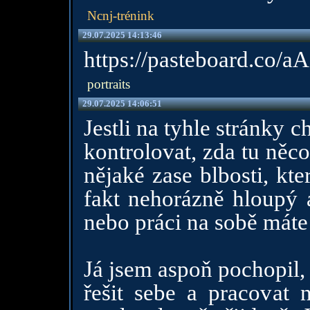
Ncnj-trénink
29.07.2025 14:13:46
https://pasteboard.co/a
portraits
29.07.2025 14:06:51
Jestli na tyhle stránky c
kontrolovat, zda tu něco
nějaké zase blbosti, kte
fakt nehorázně hloupý
nebo práci na sobě máte 
Já jsem aspoň pochopil,
řešit sebe a pracovat 