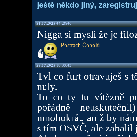
ještě někdo jiný, zaregistruj
31.07.2025 04:28:00
Nigga si myslí že je filo
Postrach Čobolů
29.07.2025 18:33:03
Tvl co furt otravuješ s
nuly.
To co ty tu vítězně po
pořádně neuskutečni
mnohokrát, aniž by nám 
s tím OSVČ, ale zabalil 