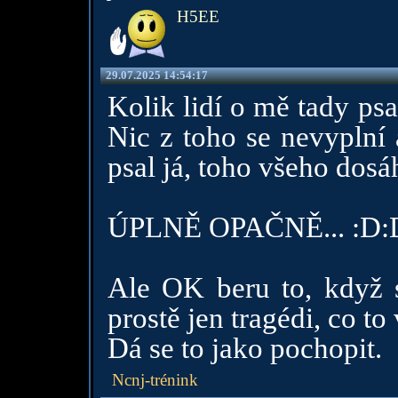
H5EE
29.07.2025 14:54:17
Kolik lidí o mě tady ps
Nic z toho se nevyplní
psal já, toho všeho dosá
ÚPLNĚ OPAČNĚ... :D:
Ale OK beru to, když 
prostě jen tragédi, co t
Dá se to jako pochopit.
Ncnj-trénink