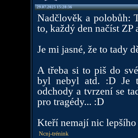
29.07.2025 15:28:36
Nadčlověk a polobůh: 
to, každý den načíst ZP 
Je mi jasné, že to tady d
A třeba si to piš do sv
byl nebyl atd. :D Je t
odchody a tvrzení se ta
pro tragédy... :D
Kteří nemají nic lepšího 
Ncnj-trénink