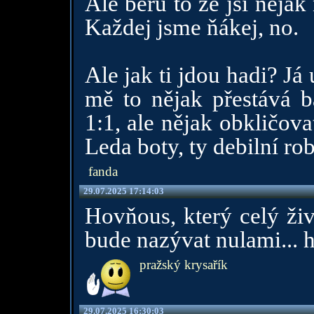
Ale beru to že jsi nějak
Každej jsme ňákej, no.
Ale jak ti jdou hadi? Já
mě to nějak přestává 
1:1, ale nějak obkličova
Leda boty, ty debilní rob
fanda
29.07.2025 17:14:03
Hovňous, který celý živ
bude nazývat nulami... 
pražský krysařík
29.07.2025 16:30:03