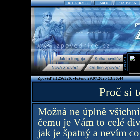
REGISTRACE
TABLO
STATISTIKA
Zpověď č.1256326, vloženo 29.07.2025 13:36:44
Proč si t
Možná ne úplně všichni,
čemu je Vám to celé div
jak je špatný a nevím c