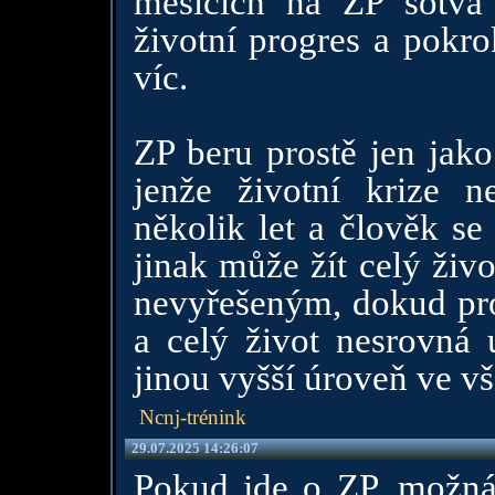
měsících na ZP sotva
životní progres a pok
víc.
ZP beru prostě jen jako
jenže životní krize n
několik let a člověk se
jinak může žít celý živ
nevyřešeným, dokud pro
a celý život nesrovná
jinou vyšší úroveň ve v
Ncnj-trénink
29.07.2025 14:26:07
Pokud jde o ZP, možná