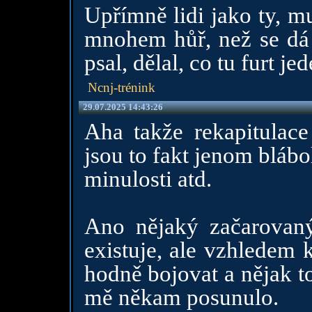
Upřímně lidi jako ty, mu
mnohem hůř, než se dá 
psal, dělal, co tu furt je
Ncnj-trénink
29.07.2025 14:43:26
Aha takže rekapitulace 
jsou to fakt jenom bláb
minulosti atd.
Ano nějaký začarovaný 
existuje, ale vzhledem 
hodně bojovat a nějak t
mě někam posunulo.