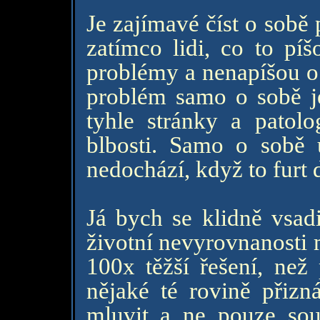
Je zajímavé číst o sobě
zatímco lidi, co to píš
problémy a nenapíšou o 
problém samo o sobě je
tyhle stránky a patol
blbosti. Samo o sobě 
nedochází, když to furt d
Já bych se klidně vsad
životní nevyrovnanosti 
100x těžší řešení, než
nějaké té rovině přizn
mluvit a ne pouze soud