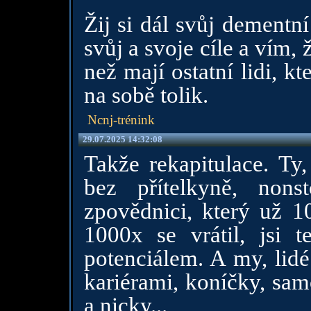
Žij si dál svůj dementn
svůj a svoje cíle a vím,
než mají ostatní lidi, k
na sobě tolik.
Ncnj-trénink
29.07.2025 14:32:08
Takže rekapitulace. Ty,
bez přítelkyně, non
zpovědnici, který už 1
1000x se vrátil, j
potenciálem. A my, lidé
kariérami, koníčky, samo
a nicky...