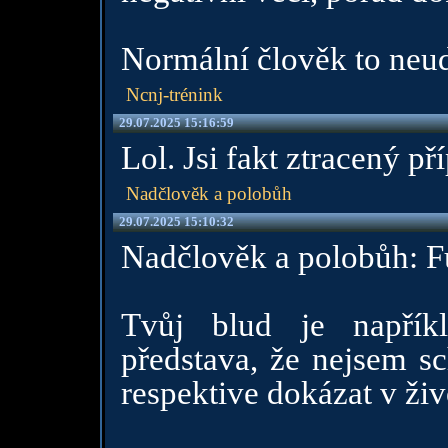
Normální člověk to neu
Ncnj-trénink
29.07.2025 15:16:59
Lol. Jsi fakt ztracený př
Nadčlověk a polobůh
29.07.2025 15:10:32
Nadčlověk a polobůh: Fu
Tvůj blud je napřík
představa, že nejsem sc
respektive dokázat v živ