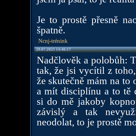
Je to prostě přesně na
špatně.
Ncnj-trénink
29.07.2025 14:46:17
Nadčlověk a polobůh: Tv
tak, že jsi vycítil z toho
že skutečně mám na to o
a mít disciplínu a to tě 
si do mě jakoby kopnout
závislý a tak nevyužít
neodolat, to je prostě m