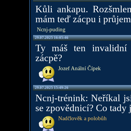
Kůli ankapu. Rozšmlen
mám teď zácpu i průjem
Ncnj-puding
29.07.2025 16:05:46
Ty máš ten invalidní
zácpě?
Jozef Anální Čípek
29.07.2025 15:49:26
Ncnj-trénink: Neříkal j
se zpovědnicí? Co tady j
Nadčlověk a polobůh