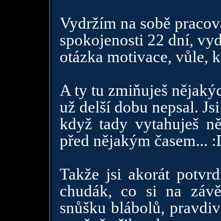
Vydržím na sobě pracovat
spokojenosti 22 dní, vyd
otázka motivace, vůle, k
A ty tu zmiňuješ nějaký
už delší dobu nepsal. Js
když tady vytahuješ ně
před nějakým časem... :
Takže jsi akorát potvrd
chudák, co si na závě
snůšku blábolů, pravdiv