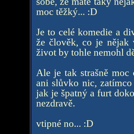
sobě, že máte taky něja
moc těžký... :D
Je to celé komedie a di
že člověk, co je nějak
život by tohle nemohl dě
Ale je tak strašně moc c
ani slůvko nic, zatímco
jak je špatný a furt dok
nezdravě.
vtipné no... :D