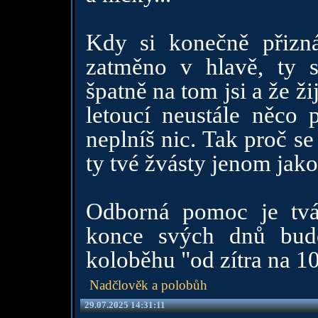
Kdy si konečně přizn
zatměno v hlavě, ty s
špatně na tom jsi a že ži
letoucí neustále něco p
neplníš nic. Tak proč se 
ty tvé žvásty jenom jako
Odborná pomoc je tvá
konce svých dnů bud
koloběhu "od zítra na 1
Nadčlověk a polobůh
29.07.2025 14:31:11