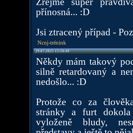
Zřejmě super pravdiv
přínosná... :D
Jsi ztracený případ - Poz
Ncnj-trénink
29.07.2025 15:18:49
Někdy mám takový pocit,
silně retardovaný a ne
nedošlo... :D
Protože co za člověk
stránky a furt dokol
vyloženě bludy, nes
představy a ještě to něja