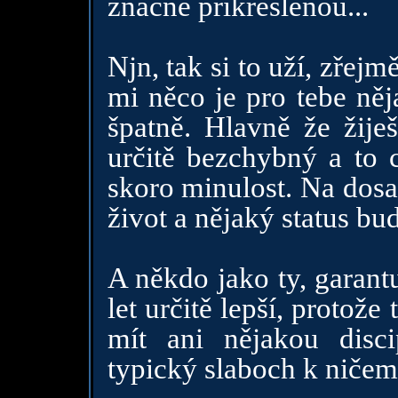
značně přikreslenou...
Njn, tak si to uží, zřejm
mi něco je pro tebe něj
špatně. Hlavně že žiješ
určitě bezchybný a to c
skoro minulost. Na dos
život a nějaký status bud
A někdo jako ty, garantu
let určitě lepší, protože
mít ani nějakou disci
typický slaboch k niče