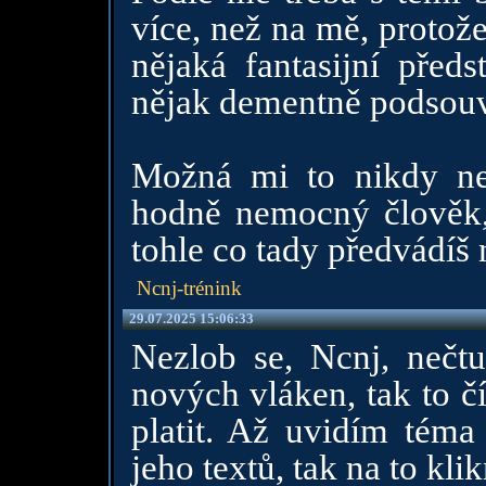
více, než na mě, protože
nějaká fantasijní před
nějak dementně podsouv
Možná mi to nikdy ned
hodně nemocný člověk,
tohle co tady předvádíš 
Ncnj-trénink
29.07.2025 15:06:33
Nezlob se, Ncnj, nečtu
nových vláken, tak to č
platit. Až uvidím téma
jeho textů, tak na to kli