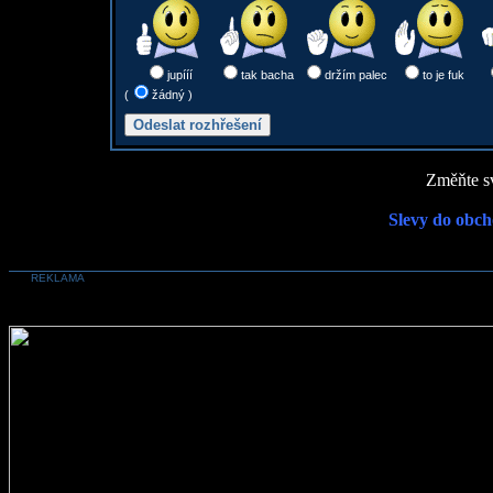
jupííí
tak bacha
držím palec
to je fuk
(
žádný )
Změňte sv
Slevy do obch
REKLAMA