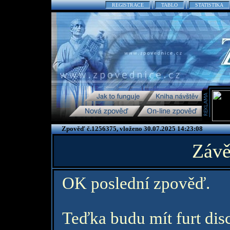
REGISTRACE
TABLO
STATISTIKA
Zpověď č.1256375, vloženo 30.07.2025 14:23:08
Závě
OK poslední zpověď.
Teďka budu mít furt disc