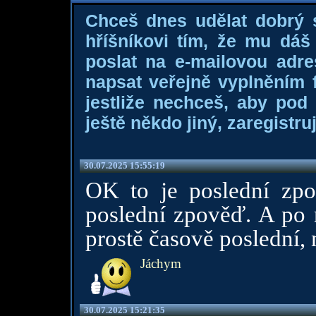
Chceš dnes udělat dobrý
hříšníkovi tím, že mu dá
poslat na e-mailovou adre
napsat veřejně vyplněním f
jestliže nechceš, aby pod
ještě někdo jiný, zaregistruj
30.07.2025 15:55:19
OK to je poslední zpo
poslední zpověď. A po n
prostě časově poslední, 
Jáchym
30.07.2025 15:21:35