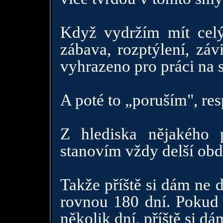
Když vydržím mít celý
zábava, rozptýlení, záv
vyhrazeno pro práci na 
A poté to „poruším", res
Z hlediska nějakého 
stanovím vždy delší obdo
Takže příště si dám ne d
rovnou 180 dní. Pokud 
několik dní, příště si dá