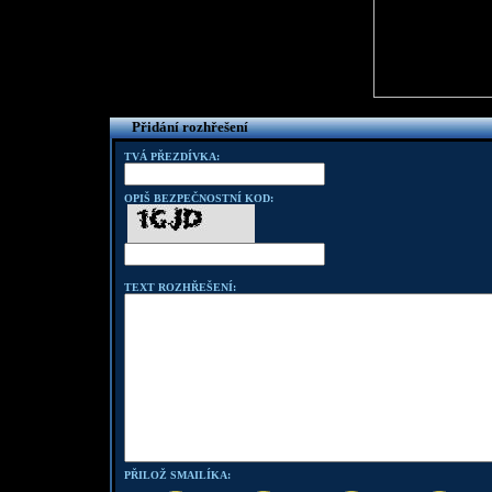
Přidání rozhřešení
TVÁ PŘEZDÍVKA:
OPIŠ BEZPEČNOSTNÍ KOD:
TEXT ROZHŘEŠENÍ:
PŘILOŽ SMAILÍKA: