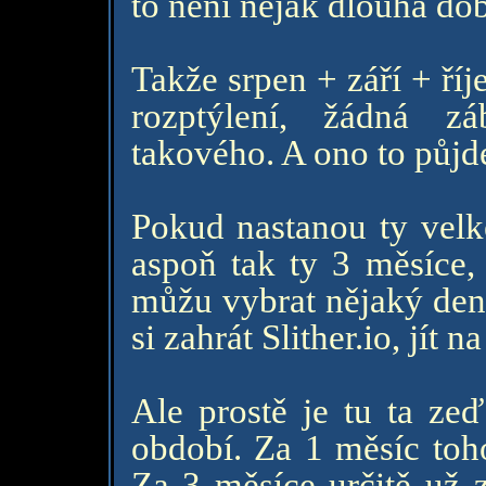
to není nějak dlouhá dob
Takže srpen + září + říj
rozptýlení, žádná zá
takového. A ono to půjde
Pokud nastanou ty velké
aspoň tak ty 3 měsíce, 
můžu vybrat nějaký den,
si zahrát Slither.io, jít
Ale prostě je tu ta zeď
období. Za 1 měsíc toh
Za 3 měsíce určitě už 