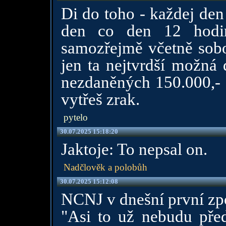
Di do toho - každej den
den co den 12 hodin
samozřejmě včetně sobo
jen ta nejtvrdší možná 
nezdaněných 150.000,- a
vytřeš zrak.
pytelo
30.07.2025 15:18:20
Jaktoje: To nepsal on.
Nadčlověk a polobůh
30.07.2025 15:12:08
NCNJ v dnešní první zp
"Asi to už nebudu předs