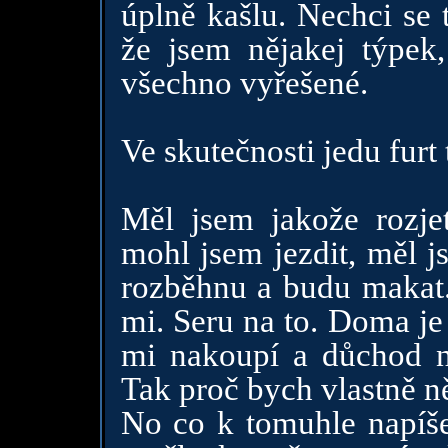
úplně kašlu. Nechci se 
že jsem nějakej týpek
všechno vyřešené.
Ve skutečnosti jedu furt 
Měl jsem jakože rozje
mohl jsem jezdit, měl j
rozběhnu a budu makat.
mi. Seru na to. Doma je 
mi nakoupí a důchod n
Tak proč bych vlastně n
No co k tomuhle napíš