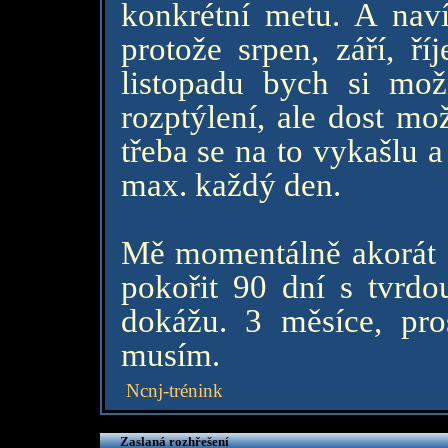
konkrétní metu. A naví
protože srpen, září, ří
listopadu bych si mo
rozptýlení, ale dost mo
třeba se na to vykašlu 
max. každý den.
Mě momentálně akorát st
pokořit 90 dní s tvrdo
dokážu. 3 měsíce, pro
musím.
Ncnj-trénink
Zaslaná rozhřešení