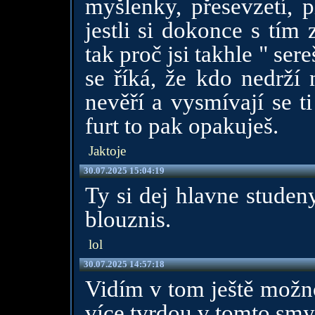
myšlenky, přesevzetí, p
jestli si dokonce s tím
tak proč jsi takhle " se
se říká, že kdo nedrží 
nevěří a vysmívají se t
furt to pak opakuješ.
Jaktoje
30.07.2025 15:04:19
Ty si dej hlavne studen
blouznis.
lol
30.07.2025 14:57:18
Vidím v tom ještě možnos
více tvrdou v tomto smy