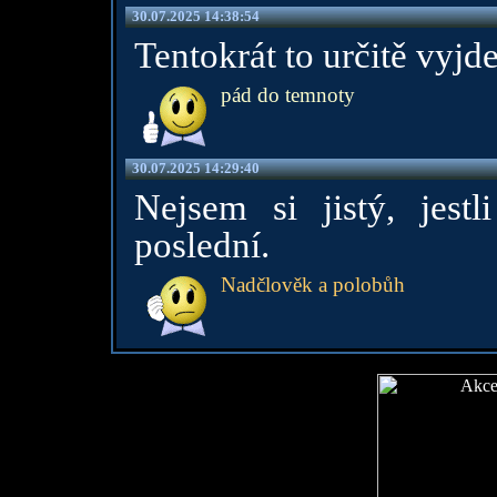
30.07.2025 14:38:54
Tentokrát to určitě vyjde
pád do temnoty
30.07.2025 14:29:40
Nejsem si jistý, jest
poslední.
Nadčlověk a polobůh