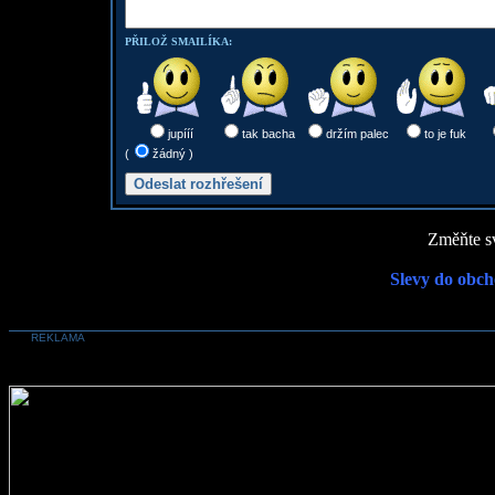
PŘILOŽ SMAILÍKA:
jupííí
tak bacha
držím palec
to je fuk
(
žádný )
Změňte sv
Slevy do obch
REKLAMA