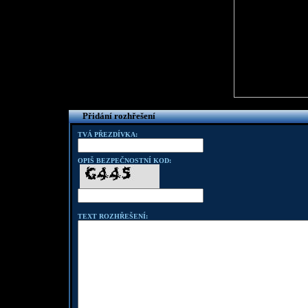
Přidání rozhřešení
TVÁ PŘEZDÍVKA:
OPIŠ BEZPEČNOSTNÍ KOD:
TEXT ROZHŘEŠENÍ: