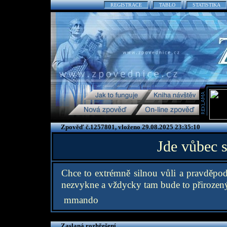
REGISTRACE
TABLO
STATISTIKA
Zpověď č.1257801, vloženo 29.08.2025 23:35:10
Jde vůbec s
Chce to extrémně silnou vůli a pravděpodo
nezvykne a vždycky tam bude to přirozený
mmando
Zaslaná rozhřešení