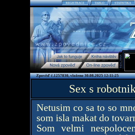
REGISTRACE
TABLO
STATISTIKA
Zpověď č.1257830, vloženo 30.08.2025 12:11:25
Sex s robotni
Netusim co sa to so mno
som isla makat do tovar
Som velmi nespolocen