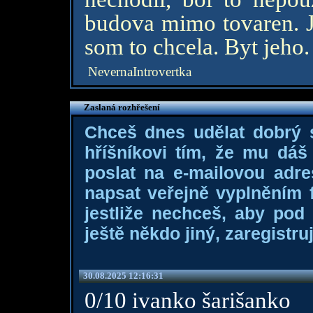
budova mimo tovaren. J
som to chcela. Byt jeho. 
NevernaIntrovertka
Zaslaná rozhřešení
Chceš dnes udělat dobrý
hříšníkovi tím, že mu dá
poslat na e-mailovou adre
napsat veřejně vyplněním f
jestliže nechceš, aby pod
ještě někdo jiný, zaregistruj
30.08.2025 12:16:31
0/10 ivanko šarišanko