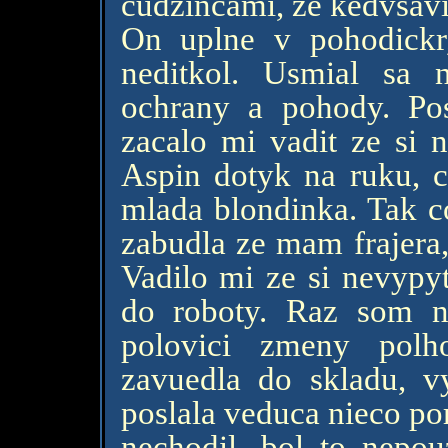
cudzincami, ze kedvsavi
On uplne v pohodickr
neditkol. Usmial sa
ochrany a pohody. Po
zacalo mi vadit ze si n
Aspin dotyk na ruku, c
mlada blondinka. Tak c
zabudla ze mam frajera,
Vadilo mi ze si nevypyt
do roboty. Raz som 
polovici zmeny polh
zavuedla do skladu, v
poslala veduca nieco pori
nechodil, bol to nepou