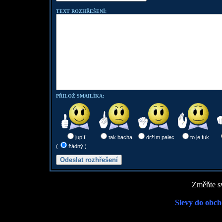
TEXT ROZHŘEŠENÍ:
PŘILOŽ SMAILÍKA:
jupííí
tak bacha
držím palec
to je fuk
(
žádný )
Změňte sv
Slevy do obch