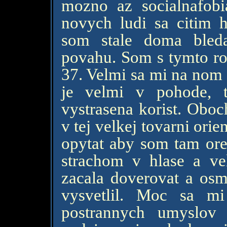
mozno az socialnafobi
novych ludi sa citim 
som stale doma bled
povahu. Som s tymto ro
37. Velmi sa mi na nom p
je velmi v pohode, 
vystrasena korist. Oboc
v tej velkej tovarni ori
opytat aby som tam ore
strachom v hlase a v
zacala doverovat a osm
vysvetlil. Moc sa m
postrannych umyslov