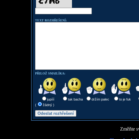
TEXT ROZHŘEŠENÍ:
PŘILOŽ SMAILÍKA:
jupííí
tak bacha
držím palec
to je fuk
(
žádný )
Změňte sv