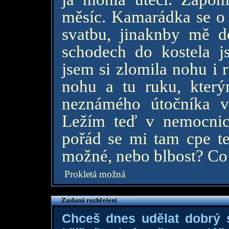
měsíc. Kamarádka se o v
svatbu, jinaknby mě d
schodech do kostela j
jsem si zlomila nohu i 
nohu a tu ruku, který
neznámého útočníka v 
Ležím teď v nemocnic
pořád se mi tam cpe ten
možné, nebo blbost? Co 
Prokletá možná
Zaslaná rozhřešení
Chceš dnes udělat dobrý