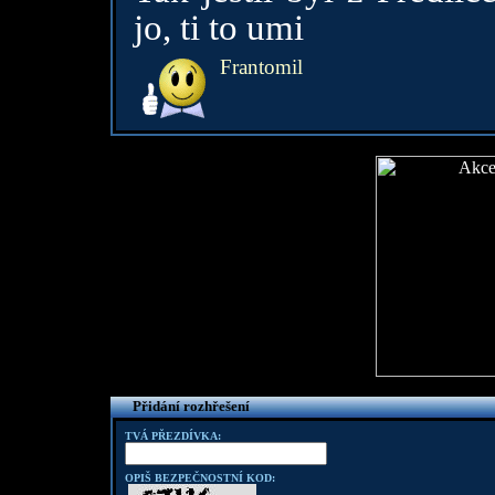
jo, ti to umi
Frantomil
Přidání rozhřešení
TVÁ PŘEZDÍVKA:
OPIŠ BEZPEČNOSTNÍ KOD: