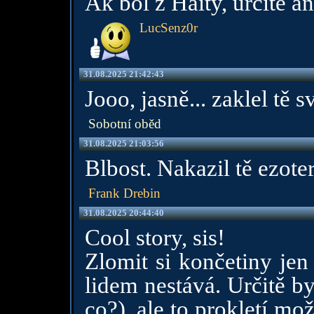
Ak bol z Haity, určite án
LucSenz0r
31.08.2025 21:42:43
Jooo, jasně... zaklel t
Sobotní oběd
31.08.2025 21:03:56
Blbost. Nakazil tě ezote
Frank Drebin
31.08.2025 20:44:40
Cool story, sis!
Zlomit si končetiny je
lidem nestává. Určitě by
co?), ale to prokletí mož