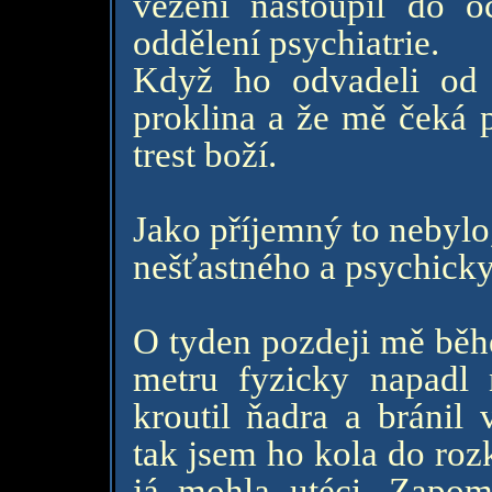
vězení nastoupil do 
oddělení psychiatrie.
Když ho odvadeli od
proklina a že mě čeká p
trest boží.
Jako příjemný to nebylo,
nešťastného a psychick
O tyden pozdeji mě běhe
metru fyzicky napadl 
kroutil ňadra a bránil
tak jsem ho kola do roz
já mohla utéci. Zapom