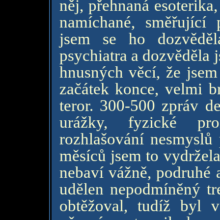
něj, přehnaná esoterika
namíchané, směřující 
jsem se ho dozvěděla
psychiatra a dozvěděla j
hnusných věcí, že jsem 
začátek konce, velmi br
teror. 300-500 zpráv de
urážky, fyzické pro
rozhlašování nesmyslů
měsíců jsem to vydržela
nebaví vážně, podruhé 
udělen nepodmíněný tre
obtěžoval, tudíž byl 