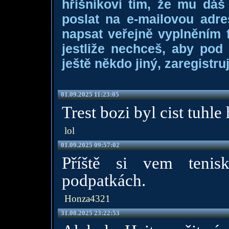
hříšníkovi tím, že mu dá
poslat na e-mailovou adre
napsat veřejně vyplněním f
jestliže nechceš, aby pod
ještě někdo jiný, zaregistruj
01.09.2025 11:23:05
Trest bozi byl cist tuhle
lol
01.09.2025 09:57:02
Příště si vem tenis
podpatkách.
Honza4321
31.08.2025 23:22:53