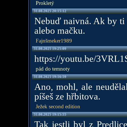
Prokletý
31.08.2025 20:15:12
Nebuď naivná. Ak by ti c
alebo mačku.
Fajnšmeker1989
31.08.2025 19:25:09
https://youtu.be/3VR
pád do temnoty
31.08.2025 19:16:59
Ano, mohl, ale neudělal
píšeš ze hřbitova.
Ježek second edition
31.08.2025 19:15:55
Tak jestli byl z Predli