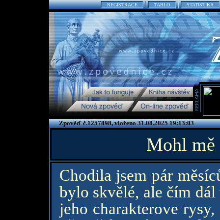
REGISTRACE
TABLO
STATISTIKA
Zpověď č.1257898, vloženo 31.08.2025 19:13:03
Mohl mě 
Chodila jsem pár měsíců
bylo skvělé, ale čím dál
jeho charakterove rysy,