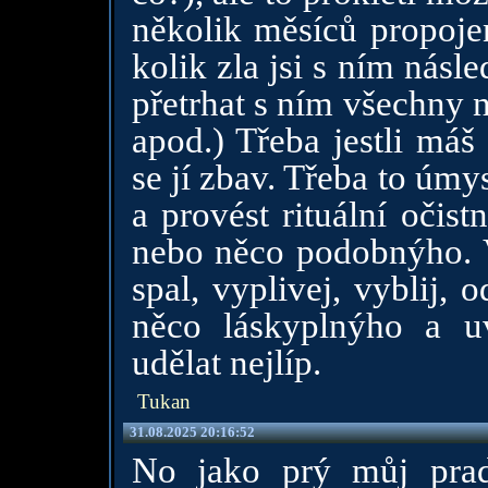
několik měsíců propoje
kolik zla jsi s ním nás
přetrhat s ním všechny 
apod.) Třeba jestli máš
se jí zbav. Třeba to úmy
a provést rituální očis
nebo něco podobnýho. V
spal, vyplivej, vyblij, 
něco láskyplnýho a uv
udělat nejlíp.
Tukan
31.08.2025 20:16:52
No jako prý můj prad