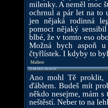
milenky. A neměl moc šť
ochrnul a pár let na to 
jen nějaká rodinná le
pomoct nějaký sensibil
blbé, že v tomto eso ob
Možná bych aspoň u 
čtyřlístek. I kdyby to by
Mallere
31.08.2025 20:16:43
Ano mohl Tě proklit,
ďáblem. Budeš mít pro
někdo nesejme, mám s tí
neštěstí. Neber to na le