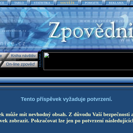
ACE
TABLO
STATISTIKA
SOUTĚŽE
POMOZTE
REKLAMA
Tento příspěvek vyžaduje potvrzení.
ek může mít nevhodný obsah. Z důvodu Vaší bezpečnosti 
ek zobrazit. Pokračovat lze jen po potvrzení následujícíc