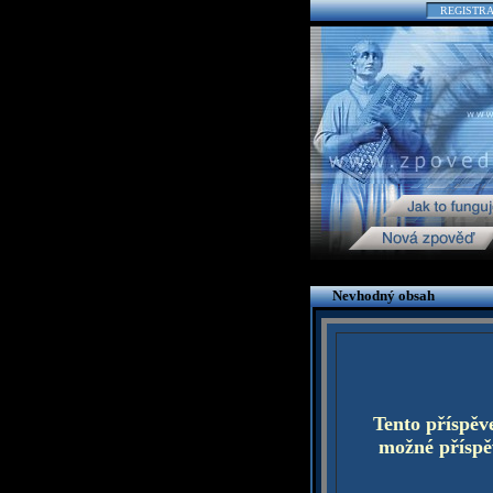
REGISTR
Nevhodný obsah
Tento příspěv
možné příspěv