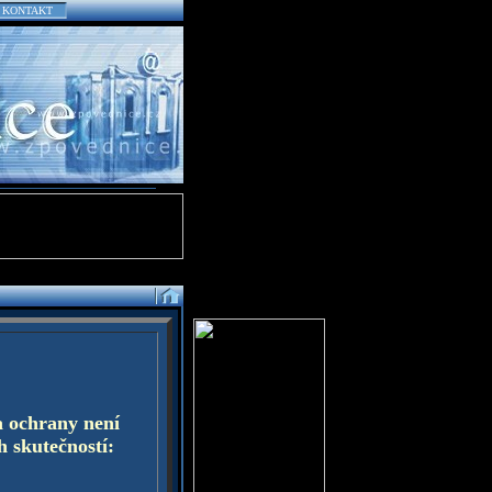
KONTAKT
a ochrany není
h skutečností: