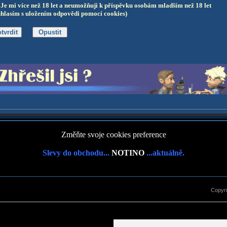
Je mi více než 18 let a neumožňuji k příspěvku osobám mladším než 18 let
uhlasím s uložením odpovědi pomocí cookies)
Změňte svoje cookies preference
Slevy do obchodu...
NOTINO
...aktuálně.
Copyr