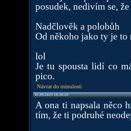
posudek, nedivím se, že 
Nadčlověk a polobůh
Od někoho jako ty je to
lol
Je tu spousta lidí co m
pico.
Návrat do minulosti
01.09.2025 18:36:20
A ona ti napsala něco 
tím, že ti podruhé neode