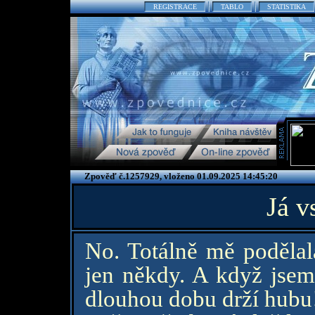
REGISTRACE
TABLO
STATISTIKA
Zpověď č.1257929, vloženo 01.09.2025 14:45:20
Já v
No. Totálně mě podělala
jen někdy. A když jsem
dlouhou dobu drží hubu