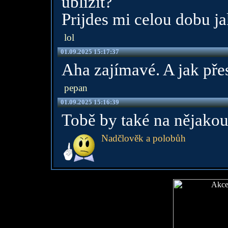
ublizit?
Prijdes mi celou dobu j
lol
01.09.2025 15:17:37
Aha zajímavé. A jak pře
pepan
01.09.2025 15:16:39
Tobě by také na nějakou
Nadčlověk a polobůh