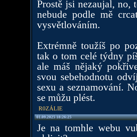
Prostě jsi nezaujal, no, 
nebude podle mě crca
vysvětlováním.
Extrémně toužíš po poz
tak o tom celé týdny pí
ale máš nějaký pokřiv
svou sebehodnotu odvíj
sexu a seznamování. No
se můžu plést.
R0ZÁLIE
01.09.2025 18:26:25
Je na tomhle webu vub