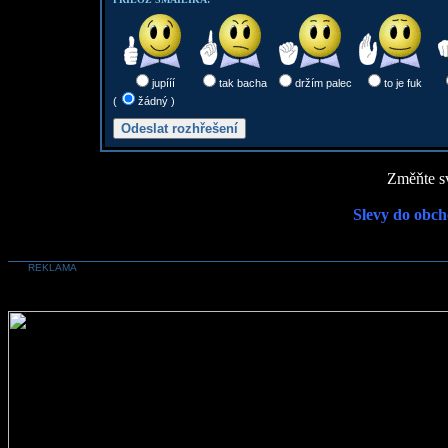
jupííí
tak bacha
držím palec
to je fuk
(
žádný )
Změňte sv
Slevy do obch
REKLAMA