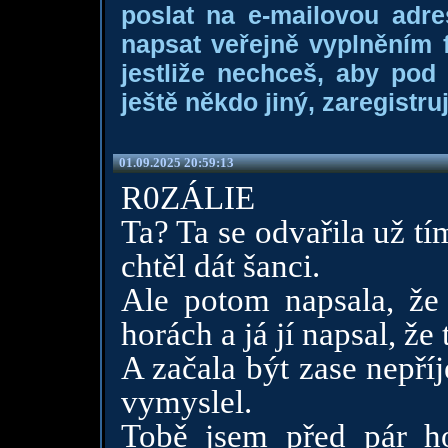
poslat na e-mailovou adre
napsat veřejně vyplněním f
jestliže nechceš, aby pod
ještě někdo jiný, zaregistruj
01.09.2025 20:59:13
R0ZÁLIE
Ta? Ta se odvařila už tím
chtěl dát šanci.
Ale potom napsala, že
horách a já jí napsal, ž
A začala být zase nepří
vymyslel.
Tobě jsem před pár h