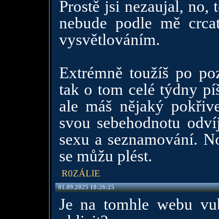
Prostě jsi nezaujal, no, 
nebude podle mě crca
vysvětlováním.
Extrémně toužíš po poz
tak o tom celé týdny pí
ale máš nějaký pokřiv
svou sebehodnotu odvíj
sexu a seznamování. No
se můžu plést.
R0ZÁLIE
01.09.2025 18:26:25
Je na tomhle webu vub