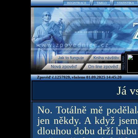
REGISTRACE
TABLO
STATISTIKA
Zpověď č.1257929, vloženo 01.09.2025 14:45:20
Já v
No. Totálně mě podělala
jen někdy. A když jsem
dlouhou dobu drží hubu