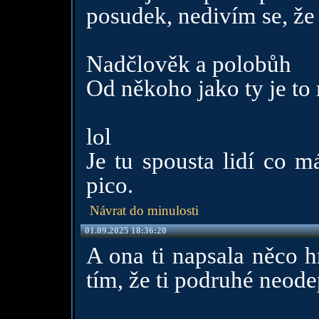
posudek, nedivím se, že 
Nadčlověk a polobůh
Od někoho jako ty je to
lol
Je tu spousta lidí co m
pico.
Návrat do minulosti
01.09.2025 18:36:20
A ona ti napsala něco 
tím, že ti podruhé neode