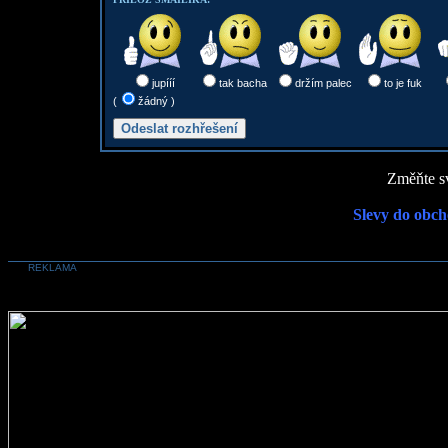
jupííí
tak bacha
držím palec
to je fuk
(
žádný )
Změňte sv
Slevy do obch
REKLAMA