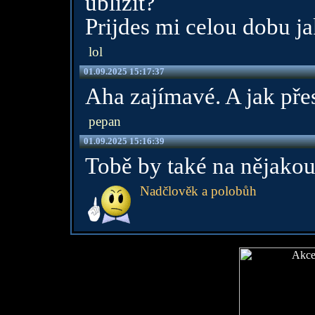
ublizit?
Prijdes mi celou dobu j
lol
01.09.2025 15:17:37
Aha zajímavé. A jak pře
pepan
01.09.2025 15:16:39
Tobě by také na nějakou
Nadčlověk a polobůh