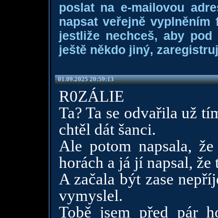
poslat na e-mailovou adre
napsat veřejně vyplněním f
jestliže nechceš, aby pod
ještě někdo jiný, zaregistruj
01.09.2025 20:59:13
R0ZÁLIE
Ta? Ta se odvařila už tím
chtěl dát šanci.
Ale potom napsala, že
horách a já jí napsal, ž
A začala být zase nepří
vymyslel.
Tobě jsem před pár h