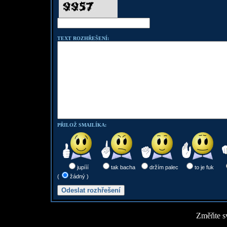
TEXT ROZHŘEŠENÍ:
PŘILOŽ SMAILÍKA:
jupííí
tak bacha
držím palec
to je fuk
(
žádný )
Změňte sv