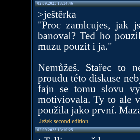
02.09.2025 13:14:46
>ještěrka
"Proc zamlcujes, jak 
banoval? Ted ho pouzil
muzu pouzit i ja."
Nemůžeš. Stařec to n
proudu této diskuse neb
fajn se tomu slovu v
motiviovala. Ty to ale v
použila jako první. Maz
Ježek second edition
02.09.2025 13:10:25