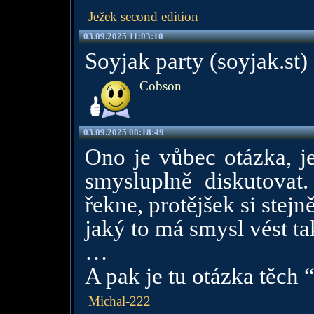
Ježek second edition
03.09.2025 11:03:10
Soyjak party (soyjak.st)
Cobson
03.09.2025 08:18:49
Ono je vůbec otázka, je
smysluplně diskutovat
řekne, protějšek si stej
jaký to má smysl vést ta
…
A pak je tu otázka těch “
Michal-222