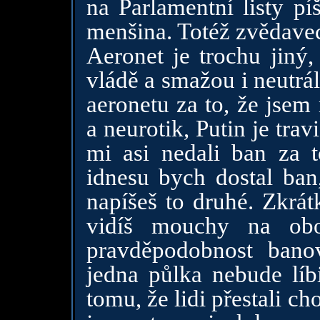
na Parlamentní listy pí
menšina. Totéž zvědavec
Aeronet je trochu jiný,
vládě a smažou i neutrál
aeronetu za to, že jsem
a neurotik, Putin je tra
mi asi nedali ban za t
idnesu bych dostal ban,
napíšeš to druhé. Zkrát
vidíš mouchy na obo
pravděpodobnost bano
jedna půlka nebude líb
tomu, že lidi přestali c