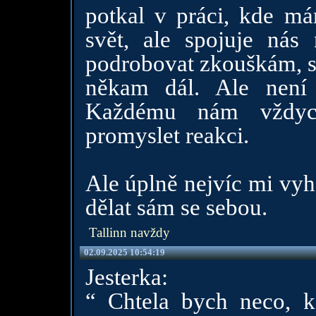
potkal v práci, kde má
svět, ale spojuje nás
podrobovat zkouškám, st
někam dál. Ale není 
Každému nám vždyck
promyslet reakci.
Ale úplně nejvíc mi vyh
dělat sám se sebou.
Tallinn navždy
02.09.2025 10:54:19
Jesterka:
“ Chtela bych neco, k