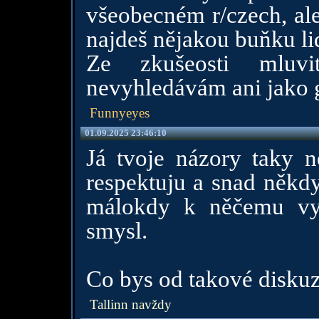
všeobecném r/czech, ale
najdeš nějakou buňku li
Ze zkušeosti mluvi
nevyhledávám ani jako g
Funnyeyes
01.09.2025 23:46:10
Já tvoje názory taky n
respektuju a snad někdy
málokdy k něčemu vy
smysl.
Co bys od takové diskuz
Tallinn navždy