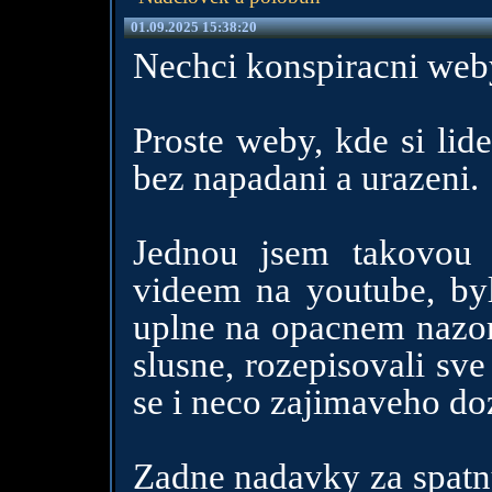
01.09.2025 15:38:20
Nechci konspiracni weby
Proste weby, kde si lide
bez napadani a urazeni.
Jednou jsem takovou 
videem na youtube, bylo
uplne na opacnem nazoro
slusne, rozepisovali sv
se i neco zajimaveho do
Zadne nadavky za spatny