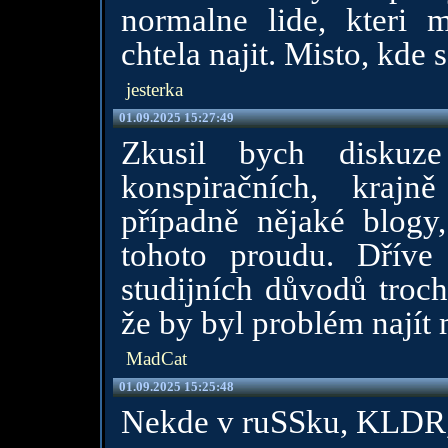
normalne lide, kteri 
chtela najit. Misto, kde 
jesterka
01.09.2025 15:27:49
Zkusil bych diskuz
konspiračních, kraj
případně nějaké blogy,
tohoto proudu. Dříve
studijních důvodů troch
že by byl problém najít 
MadCat
01.09.2025 15:25:48
Nekde v ruSSku, KLDR,