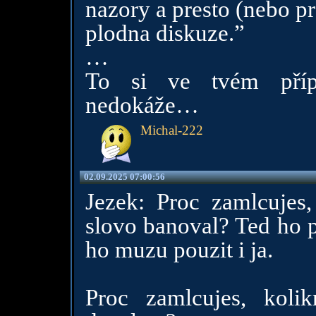
nazory a presto (nebo pr
plodna diskuze.”
…
To si ve tvém přípa
nedokáže…
Michal-222
02.09.2025 07:00:56
Jezek: Proc zamlcujes
slovo banoval? Ted ho p
ho muzu pouzit i ja.
Proc zamlcujes, koli