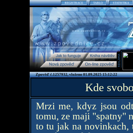
REGISTRACE
TABLO
STATISTIKA
Zpověď č.1257932, vloženo 01.09.2025 15:12:22
Kde svobo
Mrzi me, kdyz jsou odtu
tomu, ze maji "spatny" n
to tu jak na novinkach,