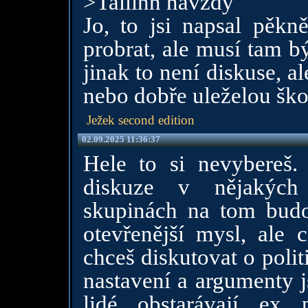
>Tallinn navždy
Jo, to jsi napsal pěkně
probrat, ale musí tam b
jinak to není diskuse, a
nebo dobře uleželou ško
Ježek second edition
02.09.2025 11:36:37
Hele to si nevybereš.
diskuze v nějakých 
skupinách na tom budo
otevřenější mysl, ale 
chceš diskutovat o poli
nastavení a argumenty j
lidé obstarávají ex 