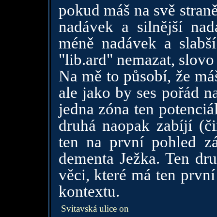
pokud máš na svě straně
nadávek a silnější na
méně nadávek a slabš
"lib.ard" nemazat, slovo
Na mě to působí, že máš
ale jako by ses pořád n
jedna zóna ten potenciál 
druhá naopak zabíjí (č
ten na první pohled z
dementa Ježka. Ten dr
věci, které má ten první
kontextu.
Svitavská ulice on