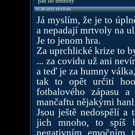
pád do temnoty
01.09.2025 18:19:44
Já myslím, že je to úpl
a nepadají mrtvoly na ul
Je to jenom hra.
Za uprchlické krize to byl
... za covidu už ani neví
a teď je za humny válka
tak to opět určití hoo
fotbalového zápasu a
mančaftu nějakými hanl
Jsou ještě nedospělí a t
jich mnoho, to spíš 
negativním emočním tu