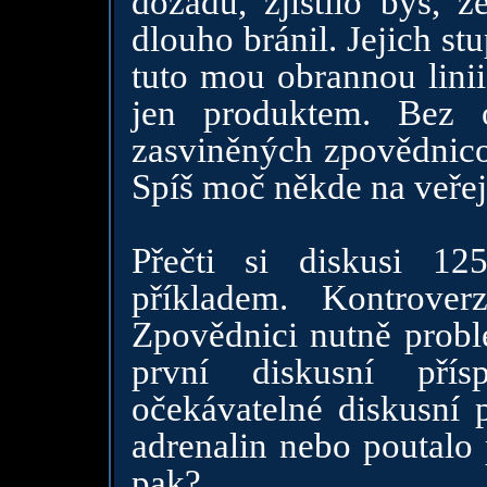
dozadu, zjistilo bys, ž
dlouho bránil. Jejich stu
tuto mou obrannou linii
jen produktem. Bez 
zasviněných zpovědnico
Spíš moč někde na veřej
Přečti si diskusi 1
příkladem. Kontrove
Zpovědnici nutně prob
první diskusní pří
očekávatelné diskusní 
adrenalin nebo poutalo 
pak?