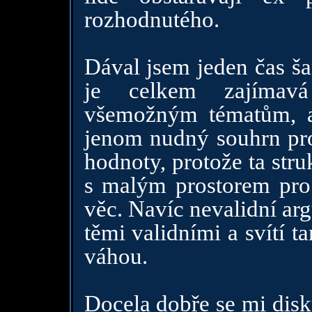
rozhodnutého.
Dával jsem jeden čas š
je celkem zajímavá
všemožným tématům, a
jenom nudný souhrn pro
hodnoty, protože ta stru
s malým prostorem pro t
věc. Navíc nevalidní ar
těmi validními a svítí t
váhou.
Docela dobře se mi disku