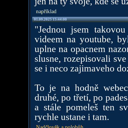
jen na ty svoje, kde se u
například
01.09.2025 15:44:00
"Jednou jsem takovou
videem na youtube, bylo
uplne na opacnem nazoro
slusne, rozepisovali sv
se i neco zajimaveho do
To je na hodně webec
druhé, po třetí, po pad
a stále pomeleš ten sv
rychle ustane i tam.
Nadčlověk a polobůh