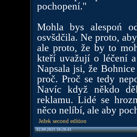
pochopení."
Mohla bys alespoń od
osvšdčila. Ne proto, ab
ale proto, že by to mo
kteří uvažují o léčení 
Napsala jsi, že Bohnice 
proč. Proč se tedy nepo
Navíc když někdo děl
reklamu. Lidé se hroz
něco nelíbí, ale aby poch
Ježek second edition
02.09.2025 10:20:41