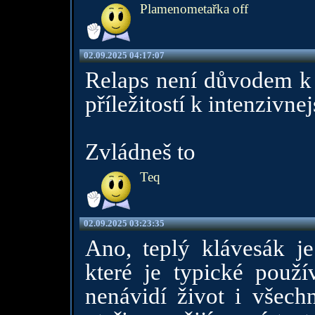
Plamenometařka off
02.09.2025 04:17:07
Relaps není důvodem k u
příležitostí k intenzivn
Zvládneš to
Teq
02.09.2025 03:23:35
Ano, teplý klávesák je
které je typické použív
nenávidí život i všechn