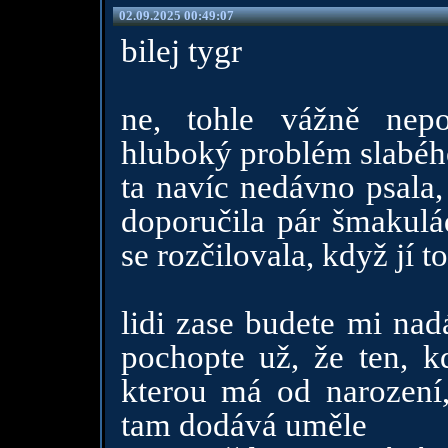
02.09.2025 00:49:07
bilej tygr
ne, tohle vážně nep
hluboký problém slabéh
ta navíc nedávno psala,
doporučila pár šmakulá
se rozčilovala, když jí t
lidi zase budete mi na
pochopte už, že ten, k
kterou má od narození,
tam dodává uměle