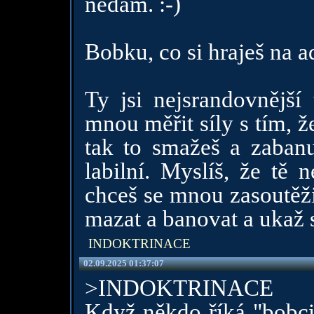
nedám. :-)
Bobku, co si hraješ na a
Ty jsi nejsrandovnější
mnou měřit síly s tím, ž
tak to smažeš a zabanu
labilní. Myslíš, že tě 
chceš se mnou zasoutěž
mazat a banovat a ukaž 
INDOKTRINACE
02.09.2025 01:37:07
>INDOKTRINACE
Když někdo říká "bobci