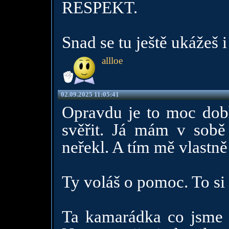
RESPEKT.
Snad se tu ještě ukážeš i
allloe
02.09.2025 11:05:41
Opravdu je to moc dobř
svěřit. Já mám v sobě
neřekl. A tím mě vlastn
Ty voláš o pomoc. To si
Ta kamarádka co jsme t