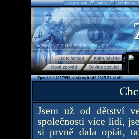
REGISTRACE
TABLO
STATISTIKA
Zpověď č.1257950, vloženo 01.09.2025 21:41:00
Chci
Jsem už od dětství ve
společnosti více lidí, 
si prvně dala opiát, t