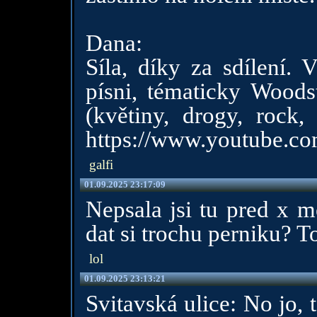
Dana:
Síla, díky za sdílení. 
písni, tématicky Woods
(květiny, drogy, rock, 
https://www.youtube.
galfi
01.09.2025 23:17:09
Nepsala jsi tu pred x m
dat si trochu perniku? To
lol
01.09.2025 23:13:21
Svitavská ulice: No jo, 