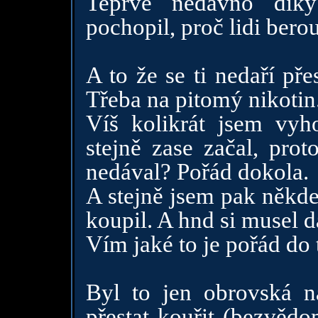
Teprve nedávno dík
pochopil, proč lidi bero
A to že se ti nedaří př
Třeba na pitomý nikotin
Víš kolikrát jsem vyh
stejně zase začal, prot
nedával? Pořád dokola.
A stejně jsem pak někde
koupil. A hnd si musel d
Vím jaké to je pořád do 
Byl to jen obrovská 
přestat kouřit (bezvědo