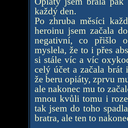
Opiáty jsem brala pak a
každý den.
Po zhruba měsíci kaž
heroinu jsem začala do
negativní, co přišlo 
myslela, že to i přes a
si stále víc a víc oxyk
celý účet a začala brát 
že beru opiáty, zprvu mu
ale nakonec mu to začal
mnou kvůli tomu i roze
tak jsem do toho spadla
bratra, ale ten to nakonec