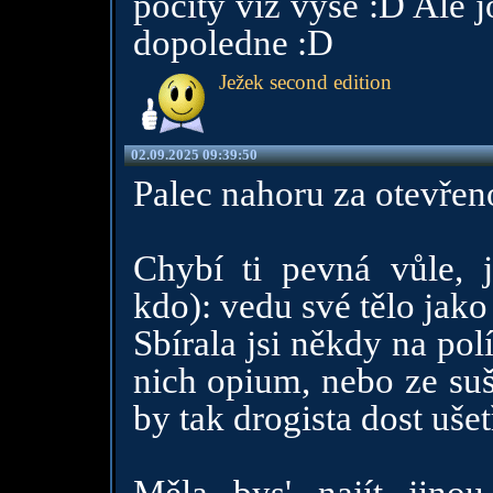
pocity viz výše :D Ale j
dopoledne :D
Ježek second edition
02.09.2025 09:39:50
Palec nahoru za otevřen
Chybí ti pevná vůle, j
kdo): vedu své tělo jako
Sbírala jsi někdy na pol
nich opium, nebo ze su
by tak drogista dost ušet