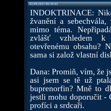
02.09.2025 06:39:42
INDOKTRINACE: Nikoh
žvanění a sebechvála, 
mimo téma. Nepřipadá 
zvlášť vzhledem k
otevřenému obsahu? N
sama si založ vlastní dis
Dana: Promiň, vím, že js
asi jsem se tě už ptala
buprenorfin? Mně to 
jestli mohu doporučit -
profíci a srdcaři.