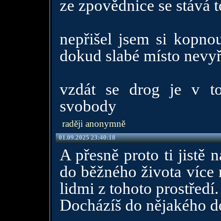
ze zpovědnice se stává t
nepřišel jsem si kopnou
dokud slabé místo nevyř
vzdát se drog je v t
svobody
raději anonymně
01.09.2025 23:40:18
A přesně proto ti jistě n
do běžného života více 
lidmi z tohoto prostředí
Docházíš do nějakého d