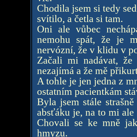
Chodila jsem si tedy se
svítilo, a četla si tam.
Oni ale vůbec nechápa
nemohu spát, že je m
nervózní, že v klidu v p
Začali mi nadávat, že 
nezajímá a že mě přikurt
A tohle je jen jedna z m
ostatním pacientkám stáv
Byla jsem stále strašně
absťáku je, na to mi ale 
Chovali se ke mně jak
hmyzu.