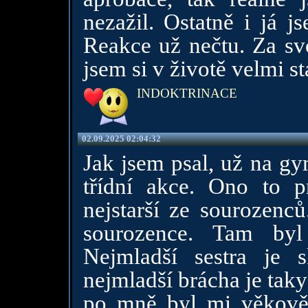
nezažil. Ostatně i já j
Reakce už nečtu. Za svo
jsem si v životě velmi st
INDOKTRINACE
02.09.2025 02:04:32
Jak jsem psal, už na gy
třídní akce. Ono to 
nejstarší ze sourozenců
sourozence. Tam byl
Nejmladší sestra je 
nejmladší brácha je tak
po mně byl mi věkově 