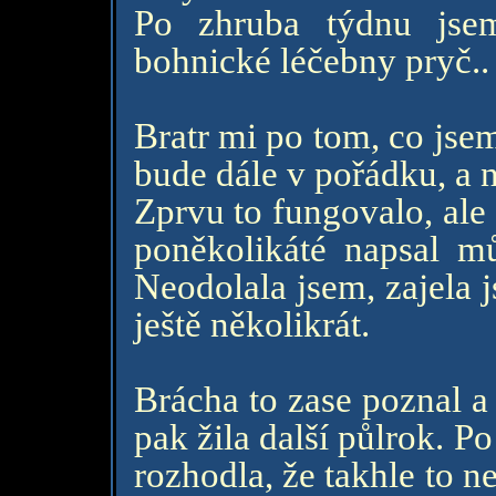
Po zhruba týdnu jse
bohnické léčebny pryč..
Bratr mi po tom, co jsem
bude dále v pořádku, a 
Zprvu to fungovalo, ale
poněkolikáté napsal mů
Neodolala jsem, zajela 
ještě několikrát.
Brácha to zase poznal a
pak žila další půlrok. Po
rozhodla, že takhle to n