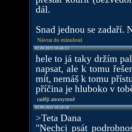
dál.
Snad jednou se zadaří. N
Návrat do minulosti
02.09.2025 10:46:13
hele to já taky držím p
napsat, ale k tomu řeše
mít, nemáš k tomu přístu
příčina je hluboko v tob
raději anonymně
02.09.2025 10:28:58
>Teta Dana
"Nechci psát podrobnos