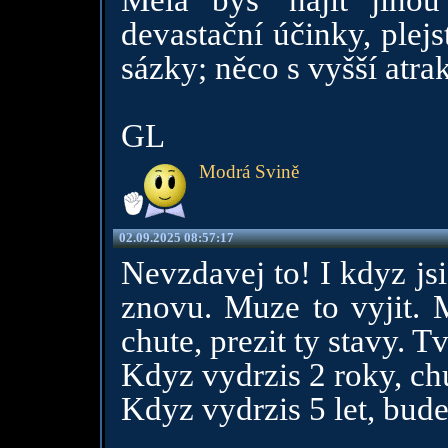
Měla bys' najít jino
devastační účinky, plej
sázky; něco s vyšší atrak
GL
Modrá Svině
02.09.2025 08:57:17
Nevzdavej to! I kdyz js
znovu. Muze to vyjit. M
chute, prezit ty stavy. 
Kdyz vydrzis 2 roky, ch
Kdyz vydrzis 5 let, bude