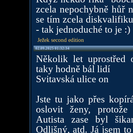
zcela nepochybně hůř ne
se tím zcela diskvalifiku
- tak jednoduché to je :)
Ježek second edition
02.09.2025 01:32:34
Několik let uprostřed
taky hodně bál lidí
Svitavská ulice on
Jste tu jako přes kopír
oslovit ženy, protože
Autista zase byl šika
Odlišný, atd. Já jsem t