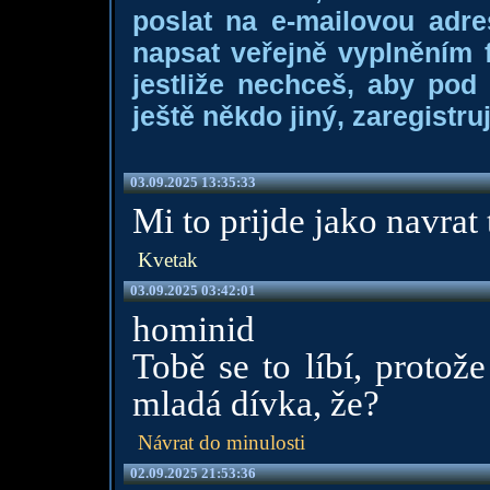
poslat na e-mailovou adre
napsat veřejně vyplněním f
jestliže nechceš, aby pod
ještě někdo jiný, zaregistruj
03.09.2025 13:35:33
Mi to prijde jako navrat 
Kvetak
03.09.2025 03:42:01
hominid
Tobě se to líbí, protož
mladá dívka, že?
Návrat do minulosti
02.09.2025 21:53:36