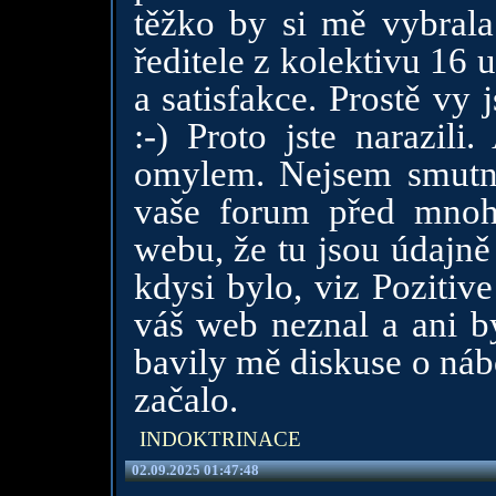
těžko by si mě vybrala
ředitele z kolektivu 16 
a satisfakce. Prostě vy j
:-) Proto jste narazili
omylem. Nejsem smutný
vaše forum před mno
webu, že tu jsou údajně
kdysi bylo, viz Pozitiv
váš web neznal a ani b
bavily mě diskuse o nábo
začalo.
INDOKTRINACE
02.09.2025 01:47:48