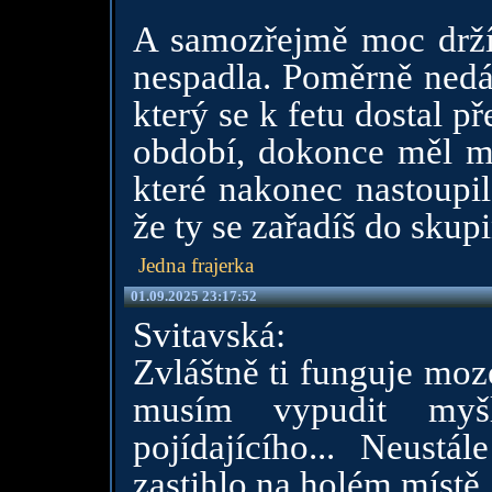
A samozřejmě moc držím
nespadla. Poměrně nedá
který se k fetu dostal př
období, dokonce měl mo
které nakonec nastoupil
že ty se zařadíš do skupi
Jedna frajerka
01.09.2025 23:17:52
Svitavská:
Zvláštně ti funguje moze
musím vypudit myš
pojídajícího... Neustá
zastihlo na holém místě.