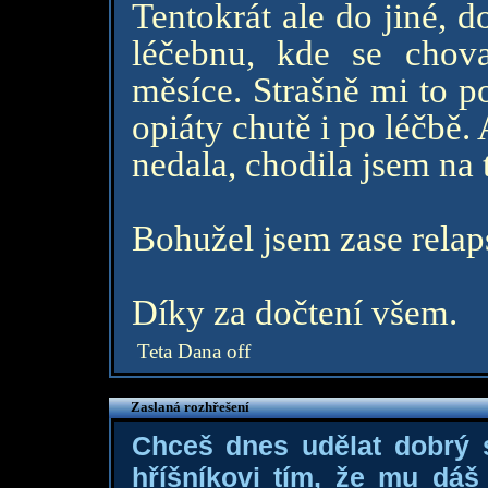
Tentokrát ale do jiné, d
léčebnu, kde se chova
měsíce. Strašně mi to p
opiáty chutě i po léčbě. 
nedala, chodila jsem na 
Bohužel jsem zase relap
Díky za dočtení všem.
Teta Dana off
Zaslaná rozhřešení
Chceš dnes udělat dobrý
hříšníkovi tím, že mu dá