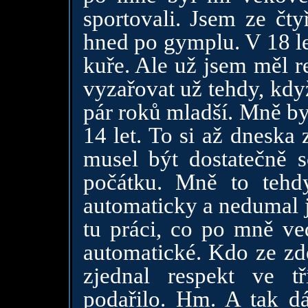
sportovali. Jsem ze čty
hned po gymplu. V 18 le
kuře. Ale už jsem měl r
vyzařovat už tehdy, kdy
pár roků mladší. Mně by
14 let. To si až dneska
musel být dostatečně 
počátku. Mně to tehdy
automaticky a nedumal j
tu práci, co po mně ved
automatické. Kdo ze zde
zjednal respekt ve 
podařilo. Hm. A tak d