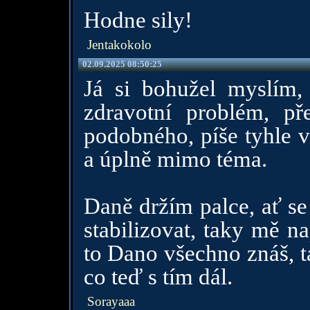
Hodne sily!
Jentakokolo
02.09.2025 08:50:25
Já si bohužel myslím,
zdravotní problém, p
podobného, píše tyhle v
a úplně mimo téma.
Daně držím palce, ať se 
stabilizovat, taky mě na
to Dano všechno znáš, t
co teď s tím dál.
Sorayaaa