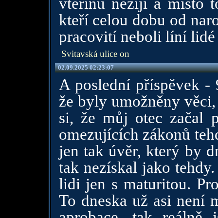
vteřinu nežijí a místo 
kteří celou dobu od nar
pracovití neboli líní lid
Svitavská ulice on
02.09.2025 02:23:07
A poslední příspěvek - 
že byly umožněny věci, 
si, že můj otec začal 
omezujících zákonů tehd
jen tak úvěr, který by d
tak nezískal jako tehdy.
lidi jen s maturitou. P
To dneska už asi není m
aprobace, tak reálně