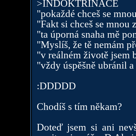
>INDOKTRINACE
"pokaždé chceš se mnou 
"Fakt si chceš se mnou z
"ta úporná snaha mě pon
"Myslíš, že tě nemám p
"v reálném životě jsem 
"vždy úspěšně ubránil a
:DDDDD
Chodíš s tím někam?
Doteď jsem si ani nevš