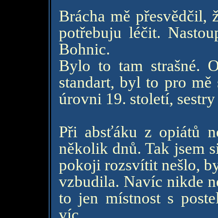
Brácha mě přesvědčil, ž
potřebuju léčit. Nasto
Bohnic.
Bylo to tam strašné. 
standart, byl to pro mě
úrovni 19. století, sestr
Při absťáku z opiátů n
několik dnů. Tak jsem si
pokoji rozsvítit nešlo, b
vzbudila. Navíc nikde ne
to jen místnost s post
víc.