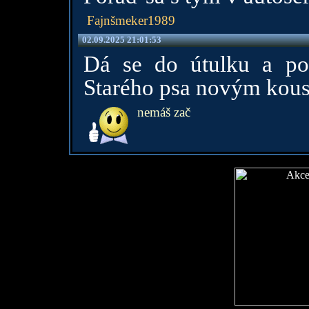
Fajnšmeker1989
02.09.2025 21:01:53
Dá se do útulku a po
Starého psa novým kou
nemáš zač