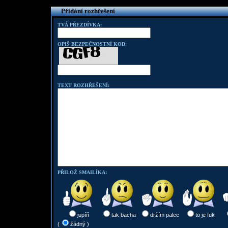
Přidání rozhřešení
TVÁ PŘEZDÍVKA:
OPIŠ BEZPEČNOSTNÍ KOD:
TEXT ROZHŘEŠENÍ:
PŘILOŽ SMAILÍKA:
jupííí
tak bacha
držím palec
to je fuk
(
žádný )