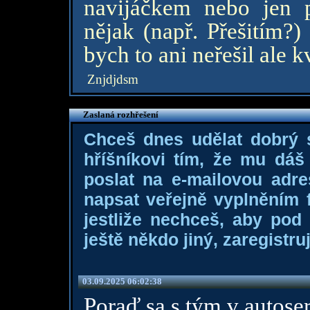
navijáčkem nebo jen p
nějak (např. Přešitím?)
bych to ani neřešil ale k
Znjdjdsm
Zaslaná rozhřešení
Chceš dnes udělat dobrý
hříšníkovi tím, že mu dá
poslat na e-mailovou adre
napsat veřejně vyplněním f
jestliže nechceš, aby pod
ještě někdo jiný, zaregistruj
03.09.2025 06:02:38
Poraď sa s tým v autoser