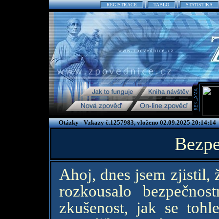
REGISTRACE
TABLO
STATISTIKA
Otázky - Vzkazy č.1257983, vloženo 02.09.2025 20:14:14
Bezpe
Ahoj, dnes jsem zjistil,
rozkousalo bezpečnos
zkušenost, jak se toh