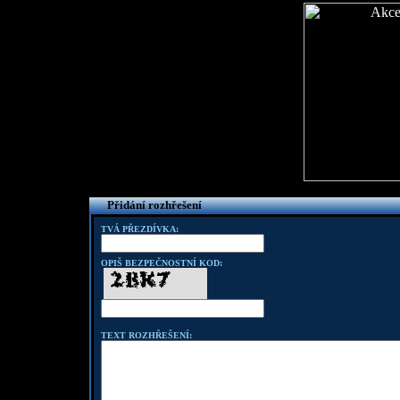
Přidání rozhřešení
TVÁ PŘEZDÍVKA:
OPIŠ BEZPEČNOSTNÍ KOD:
TEXT ROZHŘEŠENÍ: