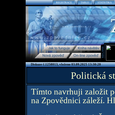
REGISTRACE
TABLO
STATISTIKA
Diskuze č.1258013, vloženo 03.09.2025 13:30:20
Politická 
Tímto navrhuji založit 
na Zpovědnici záleží. 