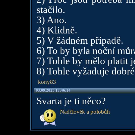
stačilo.
3) Ano.
4) Klidně.
5) V žádném případě.
6) To by byla noční můr
7) Tohle by mělo platit j
8) Tohle vyžaduje dobr
kony83
03.09.2025 13:46:14
Svarta je ti něco?
Nadčlověk a polobůh