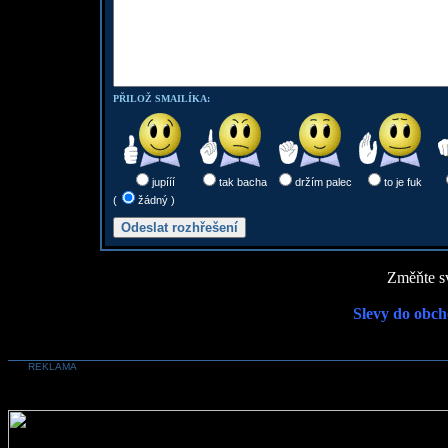
PŘILOŽ SMAILÍKA:
jupííí
tak bacha
držím palec
to je fuk
(
žádný )
Změňte sv
Slevy do obch
REKLAMA