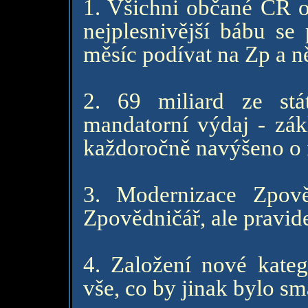
1. Všichni občané ČR o
nejplesnivější bábu se
měsíc podívat na Zp a ně
2. 69 miliard ze st
mandatorní výdaj - zák
každoročně navýšeno o i
3. Modernizace Zpov
Zpovědničář, ale pravid
4. Založení nové kate
vše, co by jinak bylo s