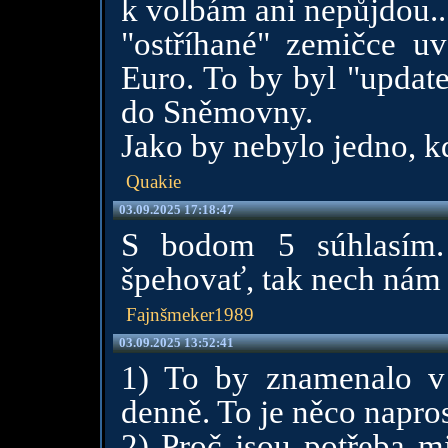
k volbám ani nepůjdou..
"ostříhané" zemičce uv
Euro. To by byl "updat
do Sněmovny.
Jako by nebylo jedno, k
Quakie
03.09.2025 17:18:47
S bodom 5 súhlasím.
špehovať, tak nech nám 
Fajnšmeker1989
03.09.2025 13:52:41
1) To by znamenalo v
denně. To je něco napros
2) Proč jsou potřeba m