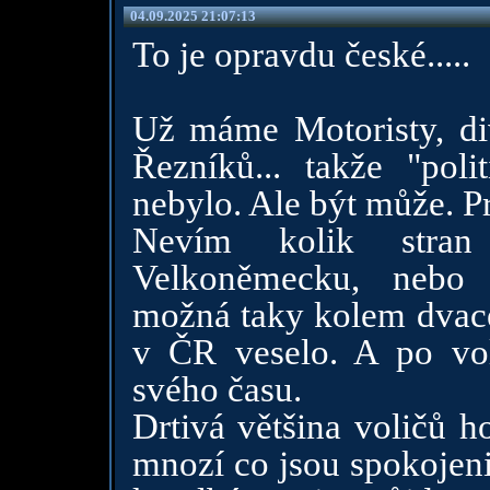
04.09.2025 21:07:13
To je opravdu české.....
Už máme Motoristy, di
Řezníků... takže "poli
nebylo. Ale být může. P
Nevím kolik stra
Velkoněmecku, nebo Fr
možná taky kolem dvace
v ČR veselo. A po volb
svého času.
Drtivá většina voličů h
mnozí co jsou spokojeni