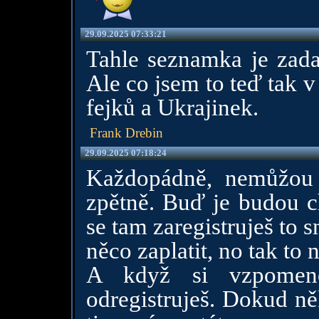
29.09.2025 07:33:21
Tahle seznamka je zadar
Ale co jsem to teď tak v
fejků a Ukrajinek.
Frank Drebin
29.09.2025 07:18:24
Každopádně, nemůžou 
zpětně. Buď je budou c
se tam zaregistruješ to s
něco zaplatit, no tak to 
A když si vzpomen
odregistruješ. Dokud ně