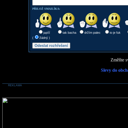
PŘILOŽ SMAILÍKA:
jupííí
tak bacha
držím palec
to je fuk
(
žádný )
Změňte sv
Slevy do obch
REKLAMA