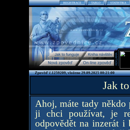
REGISTRACE
TABLO
STATISTIKA
Zpověď č.1259209, vloženo 29.09.2025 00:21:00
Jak to
Ahoj, máte tady někdo 
ji chci používat, je 
odpovědět na inzerát i 