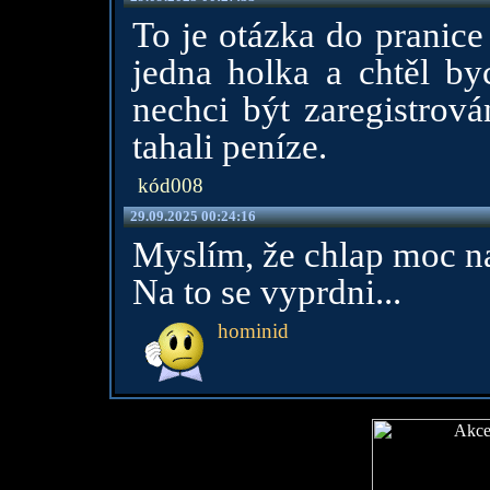
To je otázka do pranice
jedna holka a chtěl by
nechci být zaregistrov
tahali peníze.
kód008
29.09.2025 00:24:16
Myslím, že chlap moc n
Na to se vyprdni...
hominid