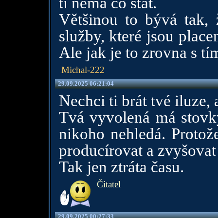
ti nemá co stát.
Většinou to bývá tak, 
služby, které jsou place
Ale jak je to zrovna s tí
Michal-222
29.09.2025 06:21:04
Nechci ti brát tvé iluze,
Tvá vyvolená má stovky
nikoho nehledá. Protož
producírovat a zvyšovat
Tak jen ztráta času.
Čitatel
29.09.2025 00:27:33