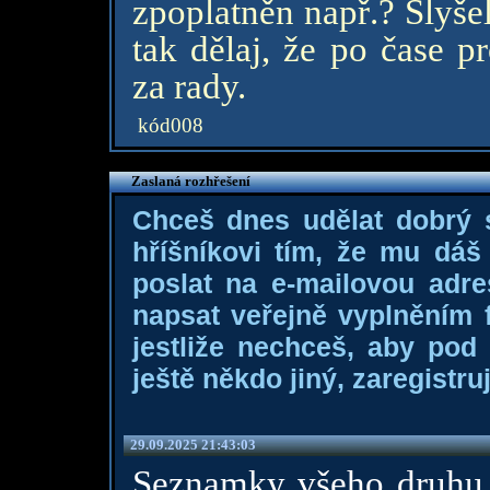
zpoplatněn např.? Slyše
tak dělaj, že po čase pr
za rady.
kód008
Zaslaná rozhřešení
Chceš dnes udělat dobrý
hříšníkovi tím, že mu dá
poslat na e-mailovou adre
napsat veřejně vyplněním f
jestliže nechceš, aby pod
ještě někdo jiný, zaregistruj
29.09.2025 21:43:03
Seznamky všeho druhu 