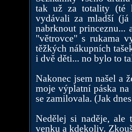
tak už za totality (té
vydávali za mladší (já 
nabrknout princeznu... 
"větrovce" s rukama 
těžkých nákupních taše
i dvě děti... no bylo to ta
Nakonec jsem našel a že
moje výplatní páska na
se zamilovala. (Jak dnes
Nedělej si naděje, ale 
venku a kdekoliv. Z