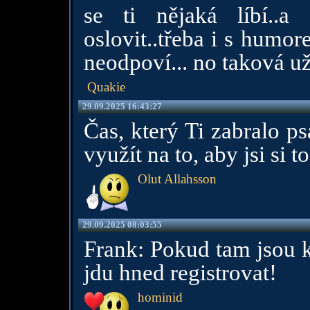
se ti nějaká líbí..a
oslovit..třeba i s humor
neodpoví... no taková už
Quakie
29.09.2025 16:43:27
Čas, který Ti zabralo p
využít na to, aby jsi si 
Olut Allahsson
29.09.2025 08:03:55
Frank: Pokud tam jsou k
jdu hned registrovat!
hominid