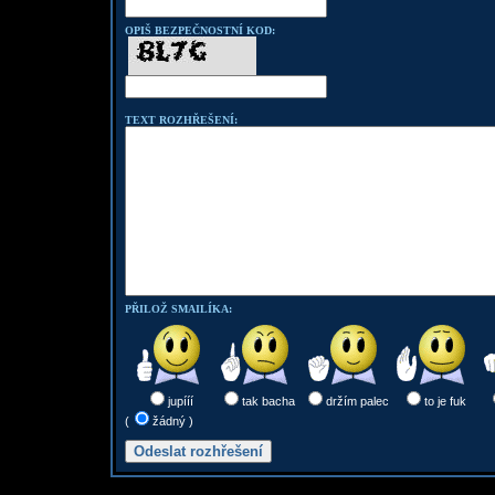
OPIŠ BEZPEČNOSTNÍ KOD:
TEXT ROZHŘEŠENÍ:
PŘILOŽ SMAILÍKA:
jupííí
tak bacha
držím palec
to je fuk
(
žádný )