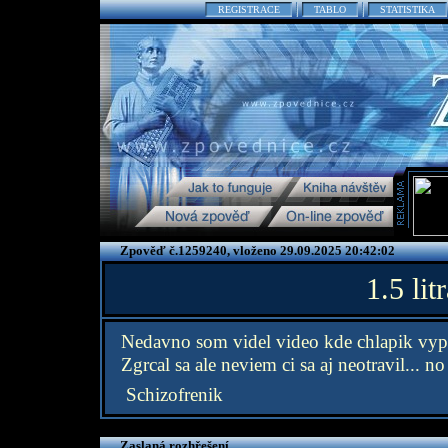
REGISTRACE
TABLO
STATISTIKA
Zpověď č.1259240, vloženo 29.09.2025 20:42:02
1.5 li
Nedavno som videl video kde chlapik vypil
Zgrcal sa ale neviem ci sa aj neotravil... no
Schizofrenik
Zaslaná rozhřešení