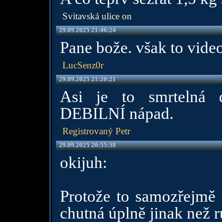
Svitavská ulice on
29.09.2025 21:46:24
Pane bože. však to video 
LucSenz0r
29.09.2025 21:20:21
Asi je to smrtelná 
DEBILNÍ nápad.
Registrovaný Petr
29.09.2025 20:55:38
okijuh:
Protože to samozřejmě 
chutná úplně jinak než 