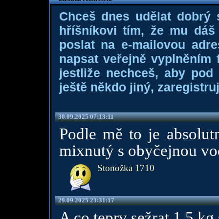
Chceš dnes udělat dobrý
hříšníkovi tím, že mu dá
poslat na e-mailovou adre
napsat veřejně vyplněním f
jestliže nechceš, aby pod
ještě někdo jiný, zaregistruj
30.09.2025 07:13:11
Podle mě to je absolut
mixnutý s obyčejnou vo
Stonožka 1710
29.09.2025 23:31:17
A co teprv sežrat 1,5 kg 