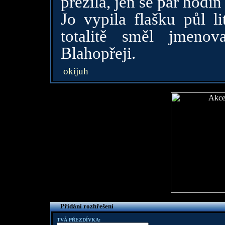
přežila, jen se pár hodi
Jo vypila flašku půl l
totalitě směl jmeno
Blahopřeji.
okijuh
Přidání rozhřešení
TVÁ PŘEZDÍVKA: