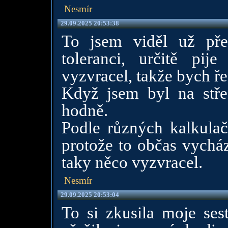
Nesmír
29.09.2025 20:53:38
To jsem viděl už pře
toleranci, určitě pi
vyzvracel, takže bych řek
Když jsem byl na stře
hodně.
Podle různých kalkulač
protože to občas vycház
taky něco vyzvracel.
Nesmír
29.09.2025 20:53:04
To si zkusila moje sest