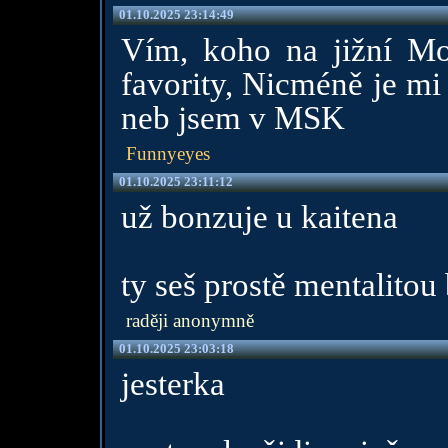
01.10.2025 23:14:49
Vím, koho na jižní M
favority, Nicméně je mi 
neb jsem v MSK
Funnyeyes
01.10.2025 23:11:12
už bonzuje u kaitena
ty seš prostě mentalitou 
raději anonymně
01.10.2025 23:03:18
jesterka