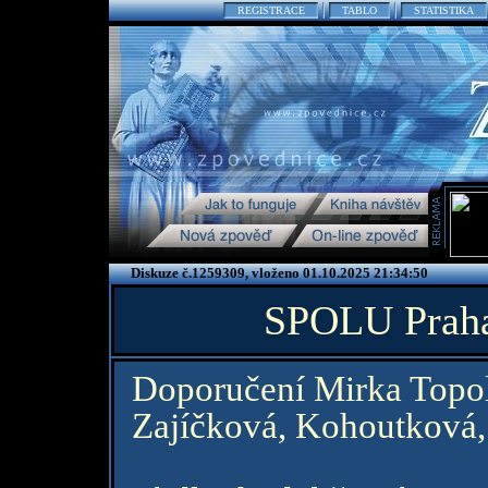
REGISTRACE
TABLO
STATISTIKA
Diskuze č.1259309, vloženo 01.10.2025 21:34:50
SPOLU Praha
Doporučení Mirka Topolán
Zajíčková, Kohoutková,