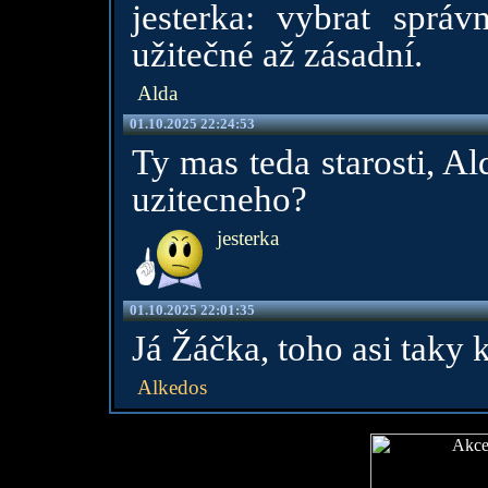
jesterka: vybrat správ
užitečné až zásadní.
Alda
01.10.2025 22:24:53
Ty mas teda starosti, Al
uzitecneho?
jesterka
01.10.2025 22:01:35
Já Žáčka, toho asi taky 
Alkedos