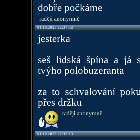
dobře počkáme
raději anonymně
01.10.2025 22:37:52
jesterka
seš lidská špína a já 
tvýho polobuzeranta
za to schvalování poku
přes držku
raději anonymně
01.10.2025 22:35:13