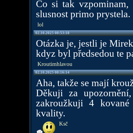
Co si tak vzpominam, M
slusnost primo prystela.
lol
02.10.2025 08:53:18
Otázka je, jestli je Mir
kdyz byl předsedou te pa
Kroutimhlavou
02.10.2025 08:16:14
Aha, takže se mají krouž
Děkuji za upozornění,
zakroužkuji 4 kované
kvality.
Ksč