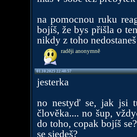
na pomocnou ruku reag
bojíš, že bys přišla o t
nikdy z toho nedostaneš
raději anonymně
01.10.2025 22:48:57
jesterka
no nestyď se, jak jsi 
člověka.... no šup, vžd
do toho, copak bojíš se
se sjedeš?