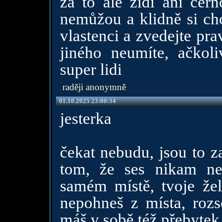
za to ale židi ani čern
nemůžou a klidně si ch
vlastenci a zvedejte pra
jiného neumíte, ačkoli
super lidi
raději anonymně
01.10.2025 23:00:34
jesterka
čekat nebudu, jsou to z
tom, že ses nikam ne
samém místě, tvoje žele
nepohneš z místa, rozsé
máš v sobě též přebytek