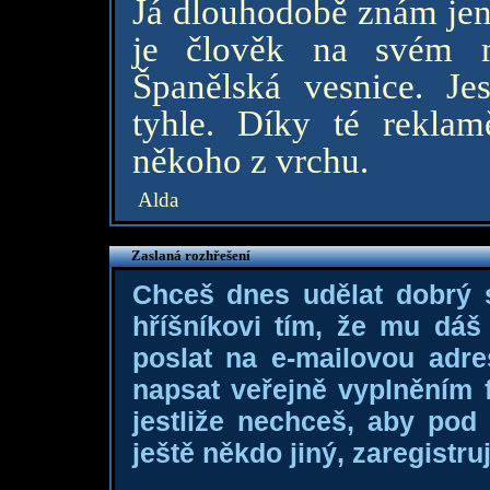
Já dlouhodobě znám jen 
je člověk na svém m
Španělská vesnice. Jes
tyhle. Díky té reklam
někoho z vrchu.
Alda
Zaslaná rozhřešení
Chceš dnes udělat dobrý
hříšníkovi tím, že mu dá
poslat na e-mailovou adre
napsat veřejně vyplněním f
jestliže nechceš, aby pod
ještě někdo jiný, zaregistruj