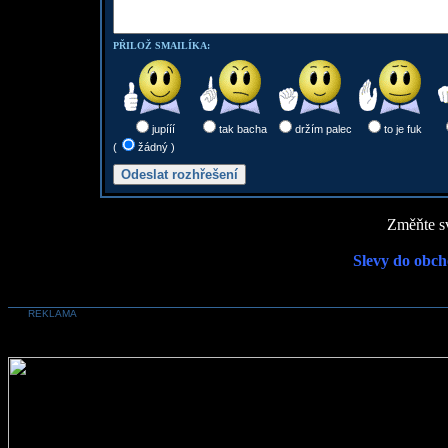
PŘILOŽ SMAILÍKA:
jupííí
tak bacha
držím palec
to je fuk
(
žádný )
Změňte sv
Slevy do obch
REKLAMA