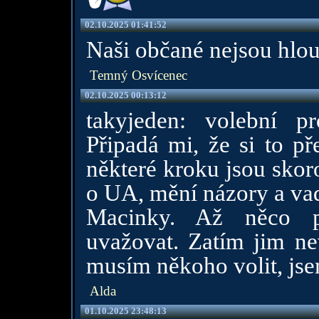
02.10.2025 01:41:52
Naši občané nejsou hlou
Temný Osvícenec
02.10.2025 00:13:12
takyjeden: volební p
Připadá mi, že si to př
některé kroku jsou skor
o UA, mění názory a vad
Macinky. Až něco p
uvažovat. Zatím jim ne
musím někoho volit, jse
Alda
01.10.2025 23:48:13