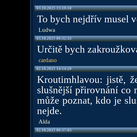
03.10.2025 15:19:18
To bych nejdřív musel vo
Ludwa
03.10.2025 09:32:33
Určitě bych zakroužkova
cardano
02.10.2025 14:14:29
Kroutimhlavou: jistě, ž
slušnější přirovnání co
může poznat, kdo je slu
nejde.
Alda
02.10.2025 09:37:03