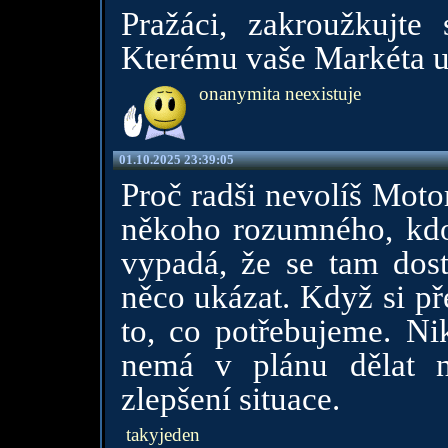
Pražáci, zakroužkujte 
Kterému vaše Markéta upl
onanymita neexistuje
01.10.2025 23:39:05
Proč radši nevolíš Motor
někoho rozumného, kdo
vypadá, že se tam dos
něco ukázat. Když si př
to, co potřebujeme. Nik
nemá v plánu dělat 
zlepšení situace.
takyjeden