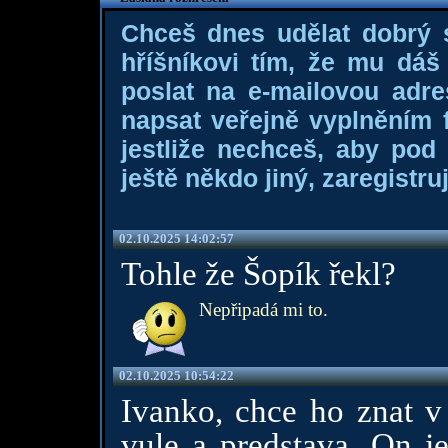
Chceš dnes udělat dobrý
hříšníkovi tím, že mu dá
poslat na e-mailovou adre
napsat veřejně vyplněním f
jestliže nechceš, aby pod
ještě někdo jiný, zaregistruj
02.10.2025 14:02:57
Tohle že Šopík řekl?
Nepřipadá mi to.
02.10.2025 10:54:22
Ivanko, chce ho znat v 
vule a predstava. On je