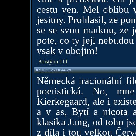
cestu ven. Mel oblibu 
jesitny. Prohlasil, ze p
se se svou matkou, ze j
pote, co ty jeji nebudou
vsak v obojim!
Kristýna 111
02.10.2025 10:44:29
Německá iracionální filo
poetistická. No, mn
Kierkegaard, ale i exis
a v as, Bytí a nicota a
klasika Jung, od toho j
z díla i tou velkou Čer