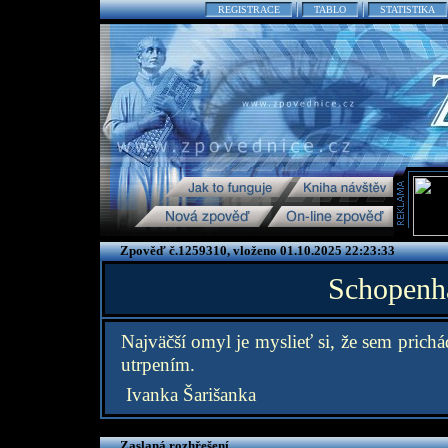
REGISTRACE
TABLO
STATISTIKA
Zpověď č.1259310, vloženo 01.10.2025 22:23:33
Schopenha
Najväčší omyl je myslieť si, že sem prichá
utrpením.
Ivanka Šarišanka
Zaslaná rozhřešení