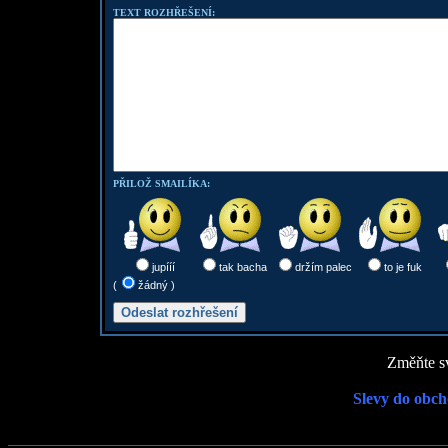
TEXT ROZHŘEŠENÍ:
PŘILOŽ SMAILÍKA:
jupííí
tak bacha
držím palec
to je fuk
(
žádný )
Změňte sv
Slevy do obch