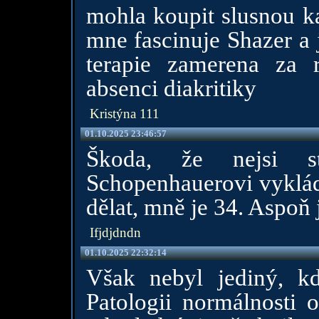
mohla koupit slusnou k
mne fascinuje Shazer a 
terapie zamerena za
absenci diakritiky
Kristýna 111
01.10.2025 23:46:57
Škoda, že nejsi s
Schopenhauerovi vyklád
dělat, mně je 34. Aspoň 
Ifjdjdndn
01.10.2025 22:32:14
Však nebyl jediný, kdo
Patologii normálnosti