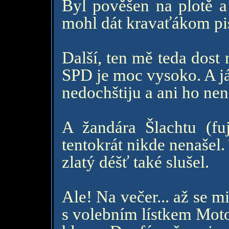
Byl pověšen na plotě a
mohl dát kravaťákom pi
Další, ten mě teda dost 
SPD je moc vysoko. A já
nedochštiju a ani ho nen
A žandára Šlachtu (f
tentokrát nikde nenašel
zlatý déšť také slušel.
Ale! Na večer... až se mi
s volebním lístkem Moto