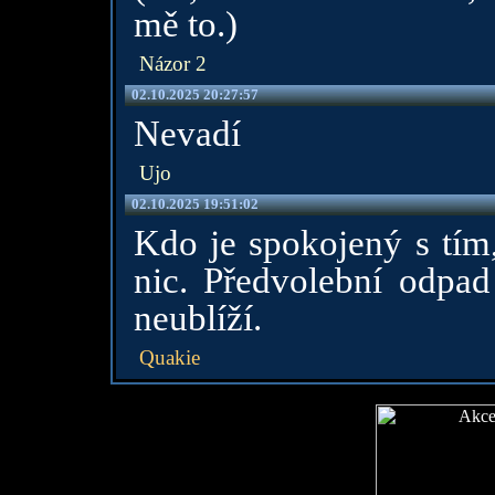
mě to.)
Názor 2
02.10.2025 20:27:57
Nevadí
Ujo
02.10.2025 19:51:02
Kdo je spokojený s tím
nic. Předvolební odpa
neublíží.
Quakie