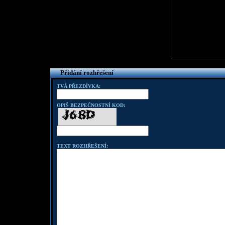
Přidání rozhřešení
TVÁ PŘEZDÍVKA:
OPIŠ BEZPEČNOSTNÍ KOD:
TEXT ROZHŘEŠENÍ: