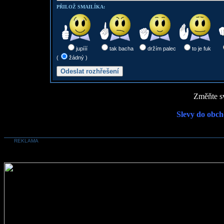
PŘILOŽ SMAILÍKA:
jupííí
tak bacha
držím palec
to je fuk
(
žádný )
Změňte sv
Slevy do obch
REKLAMA