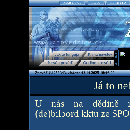
REGISTRACE
TABLO
STATISTIKA
Zpověď č.1259343, vloženo 02.10.2025 18:06:08
Já to ne
U nás na dědině ně
(de)bilbord kktu ze SPOL