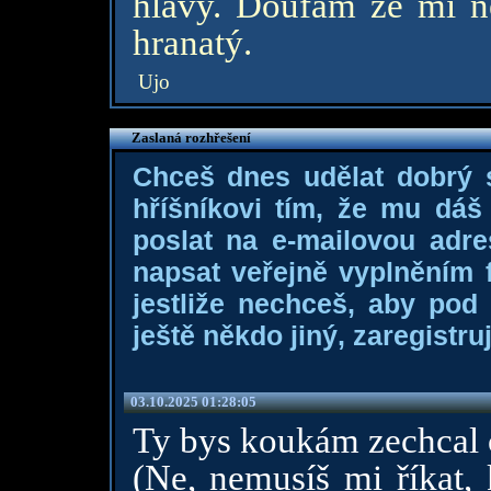
hlavy. Doufám že mi ne
hranatý.
Ujo
Zaslaná rozhřešení
Chceš dnes udělat dobrý
hříšníkovi tím, že mu dá
poslat na e-mailovou adre
napsat veřejně vyplněním f
jestliže nechceš, aby pod
ještě někdo jiný, zaregistruj
03.10.2025 01:28:05
Ty bys koukám zechcal 
(Ne, nemusíš mi říkat,