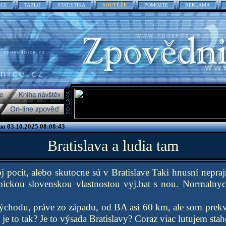
ACE
TABLO
STATISTIKA
SOUTĚŽE
POMOZTE
REKLAMA
no 03.10.2025 08:08:43
Bratislava a ludia tam
j pocit, alebo skutocne sú v Bratislave Taki hnusní nepraj
ypickou slovenskou vlastnostou vyj.bat s nou. Normalnych
ýchodu, práve zo západu, od BA asi 60 km, ale som prekva
 je to tak? Je to výsada Bratislavy? Coraz viac lutujem sta