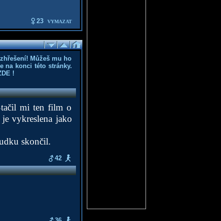
23
VYMAZAT
ozhřešení! Můžeš mu ho
 na konci této stránky.
ZDE
!
ačil mi ten film o
a je vykreslena jako
ludku skončil.
42
36