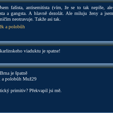
em fašista, antisemitista (vím, že se to tak nepíše, ale
sta a gangsta. A hlavně dezolát. Ale miluju ženy a jsem 
ičím neotravuje. Takže asi tak.
ěk a polobůh
arlinskeho viaduktu je spatne!
Brna je špatně
k a polobůh Muž29
tický primitiv? Překvapil jsi mě.