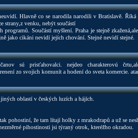
neuvidí. Hlavně co se narodila narodili v Bratislavě. Říká
e strany,z venku, nebýt součástí
h programů. Součástí myšlení. Praha je stejně zkažená,ale 
ně jako cikáni nevidí jejích chování. Stejné nevidí stejné.
avčanov sú prisťahovalci. nejdeo charakterovú črtu,a
renení zo svojich komunít a hodení do sveta komercie. atam 
iných oblastí v českých luzích a hájích.
ak pohostiní, že tam lítají holky z mrakodrapů a už se nesh
nezměrné pihostinosti jsi týraný otrok, kteréžho okradou.