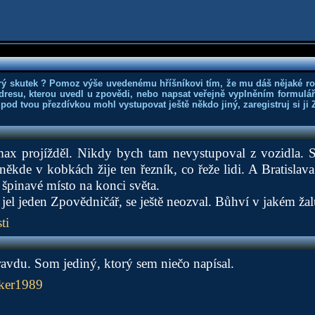
rý skutek ? Pomoz výše uvedenému hříšníkovi tím, že mu dáš nějaké r
dresu, kterou uvedl u zpovědi, nebo napsat veřejně vyplněním formuláře
 pod tvou přezdívkou mohl vystupovat ještě někdo jiný, zaregistruj si ji
max projížděl. Nikdy bych tam nevystupoval z vozidla. St
někde v kobkách žije ten řezník, co řeže lidi. A Bratislav
 špinavé místo na konci světa.
jel jeden Zpovědničář, se ještě neozval. Bůhví v jakém ža
ti
avdu. Som jediný, ktorý sem niečo napísal.
ker1989