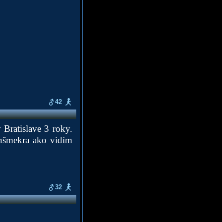
42
 Bratislave 3 roky.
ajnšmekra ako vidím
32