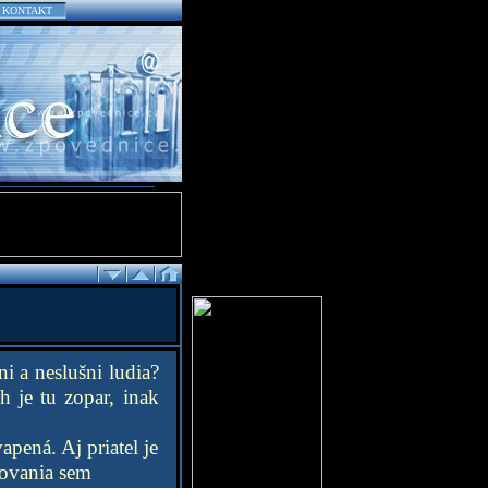
KONTAKT
ni a neslušni ludia?
 je tu zopar, inak
pená. Aj priatel je
hovania sem