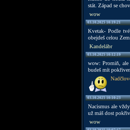
stát. Západ se chov
wow
03.10.2025 10:19:21
Kvetak- Podle tvé
obejdeš celou Zem 
Kandelábr
03.10.2025 10:12:19
wow: Promiň, ale j
budeš mít pokřive
Nadčlov
03.10.2025 10:10:23
Nacismus ale vždy
už máš dost pokři
wow
03.10.2025 10:07:17