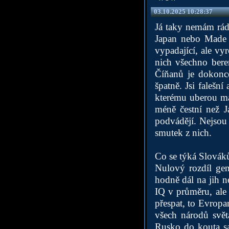
03.10.2025 10:28:37
Já taky nemám rád
Japan nebo Made i
vypadající, ale vy
nich všechno bere
Číňanů je dokonce
špatně. Jsi falešn
kterému uberou ma
méně čestní než J
podvádějí. Nejsou 
smutek z nich.
Co se týká Slováků
Nulový rozdíl gen
hodně dál na jih n
IQ v průměru, ale 
přespat, to Evropa
všech národů svět
Rusko do kouta s