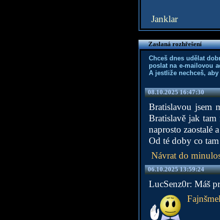
Janklar
Zaslaná rozhřešení
Chceš dnes udělat dob
poslat na e-mailovou a
A jestliže nechceš, aby
08.10.2025 16:47:30
Bratislavou jsem 
Bratislavě jak tam 
naprosto zaostalé a
Od té doby co tam 
Návrat do minulos
06.10.2025 13:59:24
LucSenz0r: Máš pr
Fajnšme