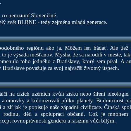
.
i, co nerozumí Slovenčině..
celý svět BLBNE - tedy zejména mladá generace.
 podobného regiónu ako ja. Môžem len hádať. Ale tie
, to je výsada mešťanov. Myslia, že sa narodili v meste, tak
menulo toho jedného z Bratislavy, ktorý sem písal. A ani
 v Bratislave považuje za svoj najväčší životný úspech.
álčí na cizích uzémích kvůli zisku nebo šíření ideologie.
2 atomovky a kolonizovali půlku planety. Budoucnost pat
í a zlí jak je popisuje naše západní civilizace. Čínská sp
ti rodinu, děti a spolupráci občanů. Což je mnohem 
cept rovnoprávnosti genderu a rasizmu vůči bílým.