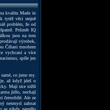
na kvalitu Made in
 tytéž věci stejně
 náš problém, že od
 špatně. Průměr IQ
rálkou jsou na tom
 prodávají výrobek,
jsou Číňani mnohem
ce vychcaní a více
nacismus, spíše jen
o samé, co jsme my.
je, až když jdeš o
ky. Mají sice nižší
arma jídlo, nechají
í černobílé. Ale ze
šný nesmysl zahnat
o se nikdy nemělo