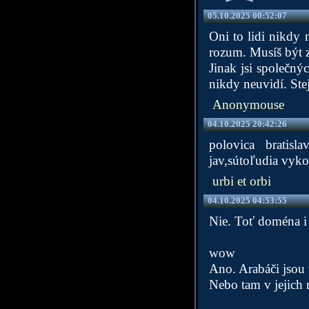
05.10.2025 00:52:07
Oni to lidi nikdy 
rozum. Musíš být z
Jinak jsi společnýc
nikdy neuvidí. Stej
Anonymouse
04.10.2025 20:42:26
polovica bratisl
jav,sútoľudia vyko
urbi et orbi
04.10.2025 04:53:55
Nie. Toť doména i j
wow
Ano. Arabáči jsou t
Nebo tam v jejich 