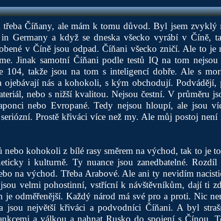
 třeba Číňany, ale mám k tomu důvod. Byl jsem zvyklý 
n Germany a když se dneska všecko vyrábí v Číně, tak
robené v Číně jsou odpad. Číňani všecko zničí. Ale to je
me. Jinak samotní Číňani podle testů IQ na tom nejsou
 104, takže jsou na tom s inteligencí dobře. Ale s mo
í a ojebávají nás a kohokoli, s kým obchodují. Podvádějí,
teriál, nebo s nižší kvalitou. Nejsou čestní. V průměru 
aponci nebo Evropané. Tedy nejsou hloupí, ale jsou ví
seriózní. Prostě křiváci více než my. Ale můj postoj není 
 nebo kohokoli z bílé rasy směrem na východ, tak to je t
eticky i kulturně. Ty nuance jsou zanedbatelné. Rozdíl 
ebo na východ. Třeba Arabové. Ale ani ty nevidím nacistic
jsou velmi pohostinní, vstřícní k návštěvníkům, dají ti zd
n je odměřenější. Každý národ má své pro a proti. Nic nen
a jsou největší křiváci a podvodníci Číňani. A byl stra
ankcemi a válkou a nahnat Rusko do spojení s Čínou. T