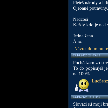
Pleteš národy a lid
Ojebané potraviny...
Nadcosi
Každý kdo je nad s
Jedna žena
Áno.
Návrat do minulos
03.10.2025 23:05:33
Pochádzam zo stred
To čo popisuješ je
na 100%.
LucSenz
03.10.2025 18:41:49
Slovaci sú moji bra