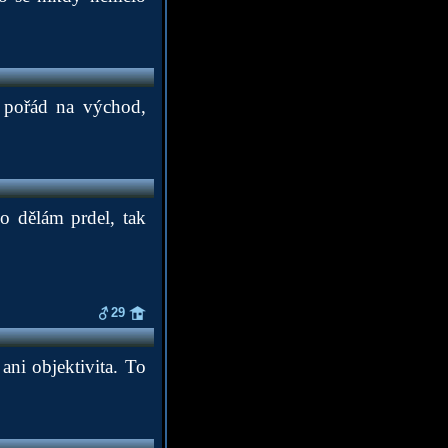
š pořád na východ,
ho dělám prdel, tak
29
ni objektivita. To