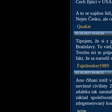
Čech žijúci v USA
A to se najdou lid
Nejen Česko, ale 
Quakie
03.10.2025 14:42:04
Tipujem, že si z
Bratislavy. To vieš
Trochu mi to pripo
fakt, že sa narodil
Fajnšmeker1989
03.10.2025 10:48:21
Ano číňani totiž v
nevinné civilisty 
zdaleka tak zaostal
základ společnos
zdegenerovaný kon
wow