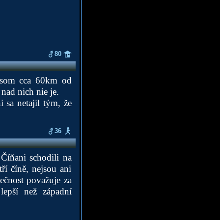
80
ž som cca 60km od
 nad nich nie je.
 sa netajil tým, že
36
 Číňani schodili na
ří číně, nejsou ani
olečnost považuje za
lepší než západní