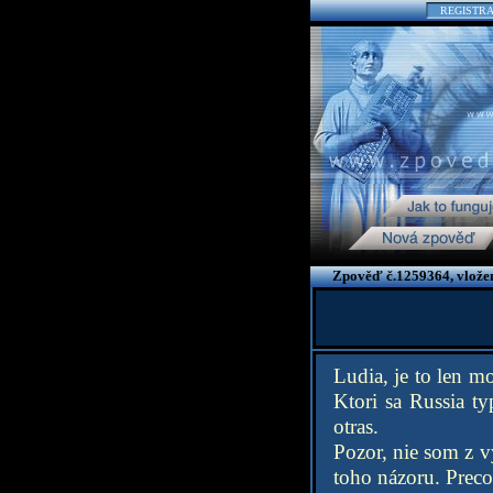
REGISTR
Zpověď č.1259364, vlože
Ludia, je to len mo
Ktori sa Russia t
otras.
Pozor, nie som z v
toho názoru. Preco