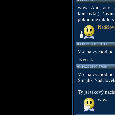
wow: Ano, ano. Js
koncovku), šovini
pokud mě nikdo s n
Nadčlov
03.10.2025 09:59:33
Vse na vychod od k
Kvetak
03.10.2025 09:57:56
Vše na východ od 
Smajlík Nadčlově
Ty jsi takový nacis
wow