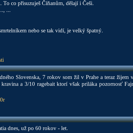
i. To co přisuzuješ Číňanům, dělají i Češi.
, ...
mrtelníkem nebo se tak vidí, je velký špatný.
ti
ného Slovenska, 7 rokov som žil v Prahe a teraz žijem v
 kravina a 3/10 ragebait ktorí však priláka pozornosť F
0r
tia dnes, už po 60 rokov - let.