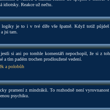
á idiotsky. Reakce už nečtu.
 logiky je to i v tvé díře vše špatně. Když totiž půjde
a jsi tam.
estli si ani po tomhle komentáři nepochopil, že si z to
né a tím padém trochen prodloužené vedení.
ěk a polobůh
cky pramení z mindráků. To rozhodně není vyrovnanost a
venou psychiku.