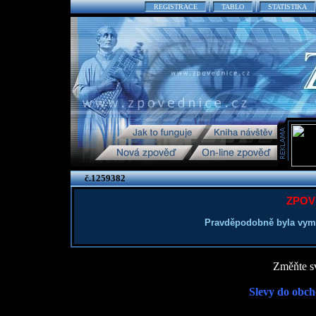
REGISTRACE
TABLO
STATISTIKA
č.1259382
ZPOV
Pravděpodobně byla vym
Změňte sv
Slevy do obch