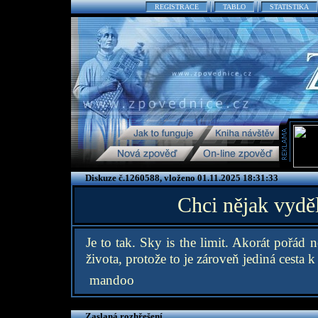
REGISTRACE
TABLO
STATISTIKA
Diskuze č.1260588, vloženo 01.11.2025 18:31:33
Chci nějak vyděl
Je to tak. Sky is the limit. Akorát pořád 
života, protože to je zároveň jediná cesta k
mandoo
Zaslaná rozhřešení