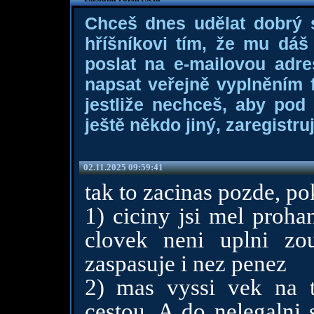
Chceš dnes udělat dobrý
hříšníkovi tím, že mu dá
poslat na e-mailovou adre
napsat veřejně vyplněním f
jestliže nechceš, aby pod
ještě někdo jiný, zaregistruj
02.11.2025 09:59:41
tak to zacinas pozde, pok
1) ciciny jsi mel proha
clovek neni uplni zo
zaspasuje i nez penez
2) mas vyssi vek na to
cestou. A do nelegalni 