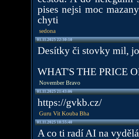
pises nejsi moc mazany
chyti
sedona
01.11.2025 22:30:10
Desítky či stovky mil, j
WHAT'S THE PRICE O
November Bravo
01.11.2025 21:43:06
https://gvkb.cz/
Guru Vit Kouba Bha
01.11.2025 18:55:40
A co ti radí AI na vyděl