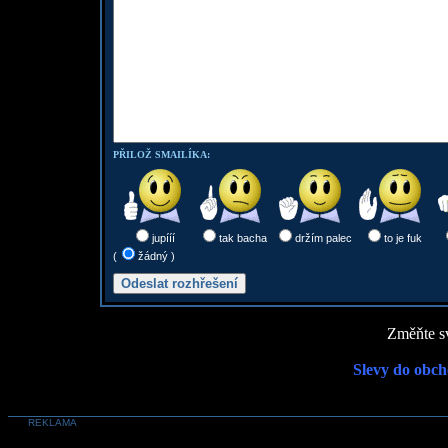
PŘILOŽ SMAILÍKA:
jupííí
tak bacha
držím palec
to je fuk
(
žádný )
Změňte sv
Slevy do obch
REKLAMA