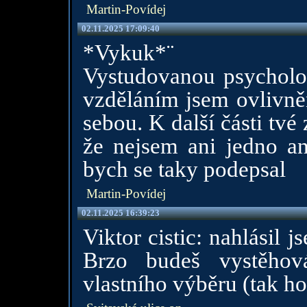
Martin-Povídej
02.11.2025 17:09:40
*Vykuk*¨
Vystudovanou psycholo
vzděláním jsem ovlivně
sebou. K další části tvé
že nejsem ani jedno an
bych se taky podepsal
Martin-Povídej
02.11.2025 16:39:23
Viktor cistic: nahlásil
Brzo budeš vystěhová
vlastního výběru (tak ho