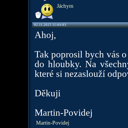
Jáchym
02.11.2025 11:04:03
Ahoj,
Tak poprosil bych vás o
do hloubky. Na všechn
které si nezaslouží odp
Děkuji
Martin-Povidej
Martin-Povidej