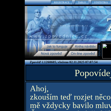
REGISTRACE
TABLO
STATISTIKA
Zpověď č.1260605, vloženo 02.11.2025 07:07:54
Popovíde
Ahoj,
zkouším teď rozjet něco
mě vždycky bavilo mluvi