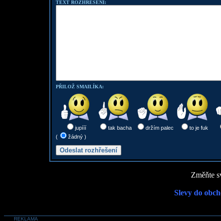
TEXT ROZHŘEŠENÍ:
PŘILOŽ SMAILÍKA:
jupííí
tak bacha
držím palec
to je fuk
(
žádný )
Změňte sv
Slevy do obch
REKLAMA