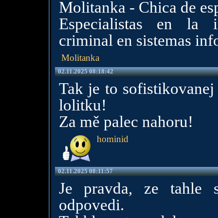
Molitanka - Chica de e
Especialistas en la i
criminal en sistemas inf
Molitanka
02.11.2025 08:18:42
Tak je to sofistikovane
lolitku!
Za mě palec nahoru!
hominid
02.11.2025 08:11:57
Je pravda, ze tahle 
odpovedi.