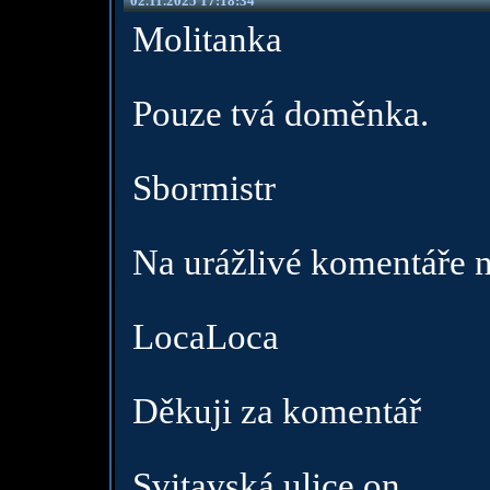
02.11.2025 17:18:34
Molitanka
Pouze tvá doměnka.
Sbormistr
Na urážlivé komentáře 
LocaLoca
Děkuji za komentář
Svitavská ulice on