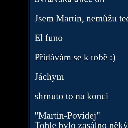
Jsem Martin, nemůžu te
El funo
Přidávám se k tobě :)
Jáchym
shrnuto to na konci
"Martin-Povídej"
Tohle bylo zasálno něk