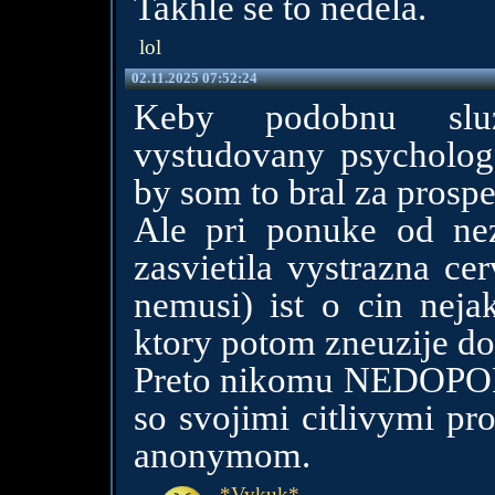
Takhle se to nedela.
lol
02.11.2025 07:52:24
Keby podobnu sluz
vystudovany psycholog,
by som to bral za prospe
Ale pri ponuke od n
zasvietila vystrazna ce
nemusi) ist o cin neja
ktory potom zneuzije do
Preto nikomu NEDOPO
so svojimi citlivymi 
anonymom.
*Vykuk*