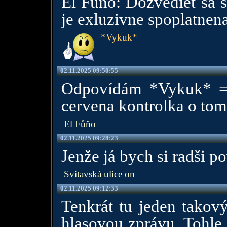
El Fůňo: Dozvediet sa s
je exluzivne spoplatnen
*Vykuk*
02.11.2025 09:50:55
Odpovídám *Vykuk* = 
cervena kontrolka o tom
El Fůňo
02.11.2025 09:28:23
Jenže já bych si radši p
Svitavská ulice on
02.11.2025 09:12:33
Tenkrát tu jeden takový
hlasovou zprávu. Tohle 