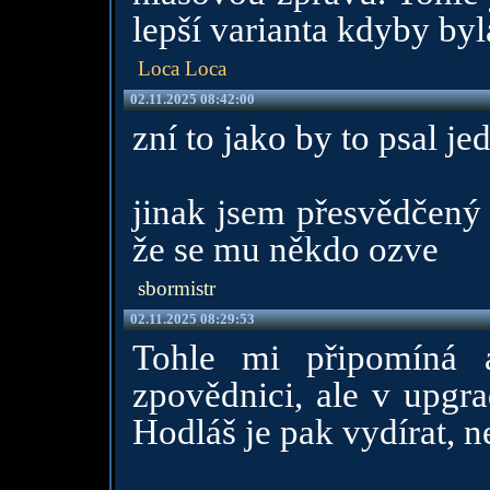
lepší varianta kdyby byl
Loca Loca
02.11.2025 08:42:00
zní to jako by to psal je
jinak jsem přesvědčený
že se mu někdo ozve
sbormistr
02.11.2025 08:29:53
Tohle mi připomíná a
zpovědnici, ale v upgra
Hodláš je pak vydírat, n