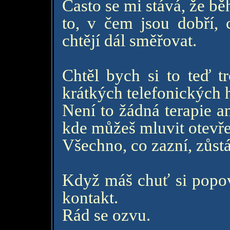
Často se mi stává, že b
to, v čem jsou dobří,
chtějí dál směřovat.
Chtěl bych si to teď t
krátkých telefonických 
Není to žádná terapie an
kde můžeš mluvit otevřen
Všechno, co zazní, zůst
Když máš chuť si popov
kontakt.
Rád se ozvu.