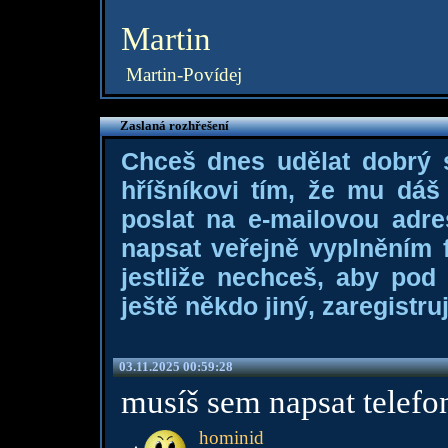
Martin
Martin-Povídej
Zaslaná rozhřešení
Chceš dnes udělat dobrý
hříšníkovi tím, že mu dá
poslat na e-mailovou adre
napsat veřejně vyplněním f
jestliže nechceš, aby pod
ještě někdo jiný, zaregistruj
03.11.2025 00:59:28
musíš sem napsat telef
hominid