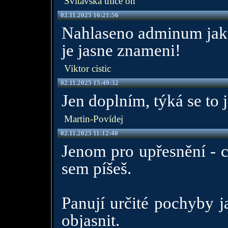
Svitavská ulice on
02.11.2025 16:21:56
Nahlaseno adminum jako
je jasne znameni!
Viktor cistic
02.11.2025 15:49:32
Jen doplním, týká se to 
Martin-Povídej
02.11.2025 11:12:40
Jenom pro upřesnění - c
sem píšeš.
Panují určité pochyby j
objasnit.