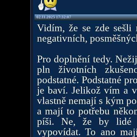
02.11.2025 17:32:07
Vidím, že se zde sešli
negativních, posměšných
Pro doplnění tedy. Neži
pln životních zkušen
podstatné. Podstatné pro
je baví. Jelikož vím a v
vlastně nemají s kým pop
a mají to potřebu někom
píši. Ne, že by lid
vypovídat. To ano maj