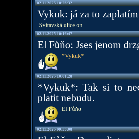
02.11.2025 10:26:32
Vykuk: já za to zaplatí
Svitavská ulice on
02.11.2025 10:16:47
El Fůňo: Jses jenom drz
*Vykuk*
02.11.2025 10:01:28
*Vykuk*: Tak si to ne
platit nebudu.
El Fůňo
02.11.2025 09:55:08