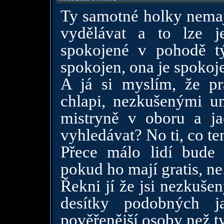
Ty samotné holky nemají
vydělávat a to lze j
spokojené v pohodě týp
spokojen, ona je spokoj
A já si myslím, že pr
chlapi, nezkušenými u
mistryně v oboru a jac
vyhledávat? No ti, co t
Přece málo lidí bude p
pokud ho mají gratis, ne
Řekni jí že jsi nezkuše
desítky podobných j
pověřenější osoby než ty