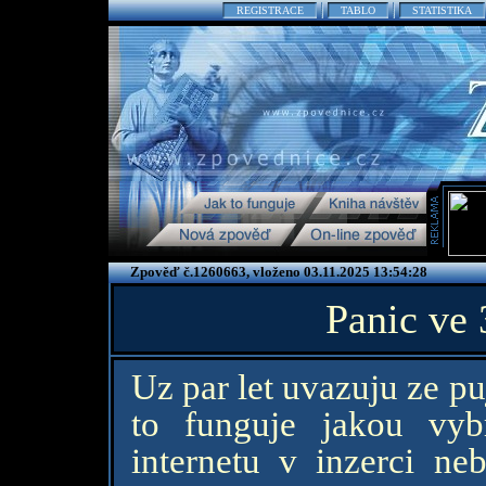
REGISTRACE
TABLO
STATISTIKA
Zpověď č.1260663, vloženo 03.11.2025 13:54:28
Panic ve 
Uz par let uvazuju ze pu
to funguje jakou vyb
internetu v inzerci n