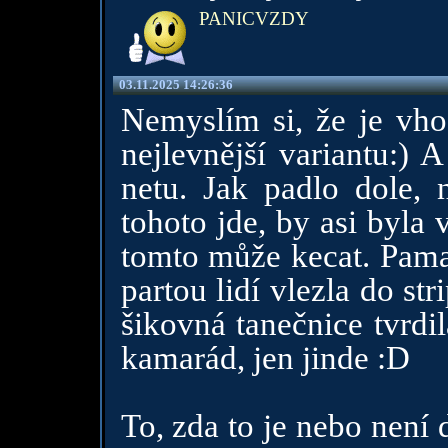
PANICVZDY
03.11.2025 14:26:36
Nemyslím si, že je vho
nejlevnější variantu:) 
netu. Jak padlo dole, 
tohoto jde, by asi byla
tomto může kecat. Pamat
partou lidí vlezla do st
šikovná tanečnice tvrdil
kamarád, jen jinde :D
To, zda to je nebo není