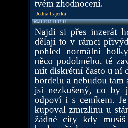
tvém zhodnocení.
Jedna frajerka
03.11.2025 14:17:12
Najdi si přes inzerát h
dělají to v rámci přivý
pohled normální holky
něco podobného. té zav
mít diskrétní často u ní
bordelu a nebudou tam an
jsi nezkušený, co by j
odpoví i s ceníkem. Je
kupoval zmrzlinu u stá
žádné city kdy musíš 