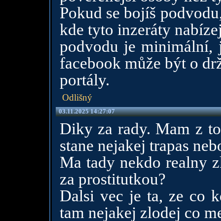
Pokud se bojíš podvodu,
kde tyto inzeráty nabízej
podvodu je minimální, j
facebook může být o drž
portály.
Odlišný
03.11.2025 14:27:07
Diky za rady. Mam z toh
stane nejakej trapas neb
Ma tady nekdo realny zk
za prostitutkou?
Dalsi vec je ta, ze co 
tam nejakej zlodej co m