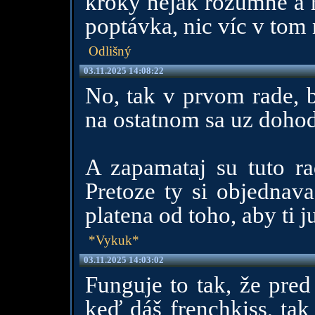
kroky nějak rozumně a 
poptávka, nic víc v tom 
Odlišný
03.11.2025 14:08:22
No, tak v prvom rade, b
na ostatnom sa uz dohod
A zapamataj su tuto ra
Pretoze ty si objednava
platena od toho, aby ti ju
*Vykuk*
03.11.2025 14:03:02
Funguje to tak, že pred
keď dáš frenchkiss, tak