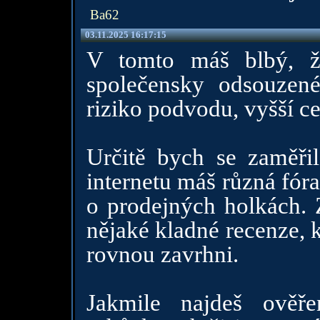
Ba62
03.11.2025 16:17:15
V tomto máš blbý, ž
společensky odsouzen
riziko podvodu, vyšší ce
Určitě bych se zaměři
internetu máš různá fóra
o prodejných holkách. Z
nějaké kladné recenze, k
rovnou zavrhni.
Jakmile najdeš ověř