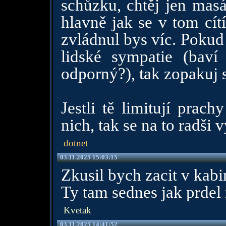
schůzku, chtěj jen masáž
hlavně jak se v tom cítí
zvládnul bys víc. Pokud
lidské sympatie (baví 
odporný?), tak zopakuj s
Jestli tě limitují prac
nich, tak se na to radši 
dotnet
03.11.2025 15:03:15
Zkusil bych zacit v kab
Ty tam sednes jak prdel 
Kvetak
03.11.2025 14:41:52