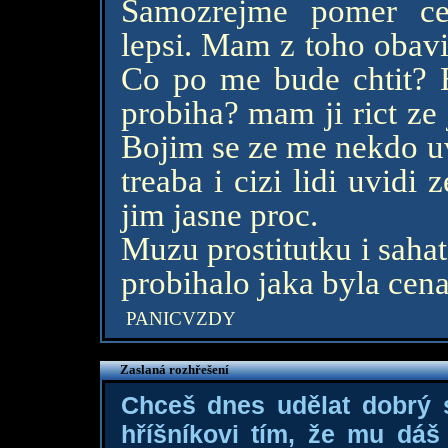
Samozrejme pomer ce
lepsi. Mam z toho obavi
Co po me bude chtit? B
probiha? mam ji rict ze
Bojim se ze me nekdo uv
treaba i cizi lidi uvidi
jim jasne proc.
Muzu prostitutku i sahat?
probihalo jaka byla cen
PANICVZDY
Zaslaná rozhřešení
Chceš dnes udělat dobrý
hříšníkovi tím, že mu dá