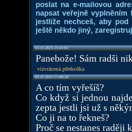
poslat na e-mailovou adre
napsat veřejně vyplněním f
jestliže nechceš, aby pod
ještě někdo jiný, zaregistruj
03.11.2025 23:45:02
Panebože! Sám radši ni
vizvrácená přetkoška
03.11.2025 17:00:29
A co tím vyřešíš?
Co když si jednou najde
zepta jestli jsi už s ně
Co ji na to řekneš?
Proč se nestanes raděj