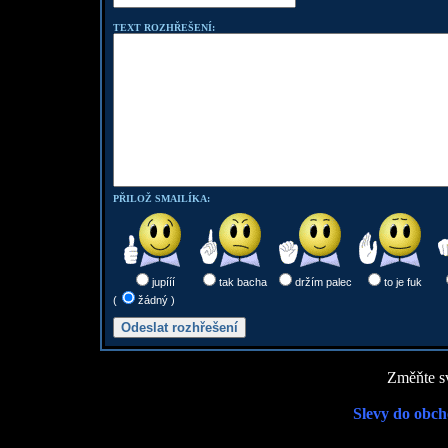
TEXT ROZHŘEŠENÍ:
PŘILOŽ SMAILÍKA:
jupííí
tak bacha
držím palec
to je fuk
(
žádný )
Změňte sv
Slevy do obch