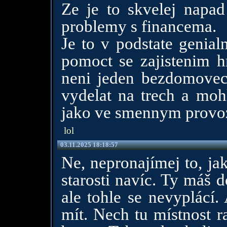
Ze je to skvelej napa
problemy s financema.
Je to v podstate genia
pomoct se zajistenim h
neni jeden bezdomovec
vydelat na trech a moh
jako ve smennym provo
lol
03.11.2025 18:18:57
Ne, nepronajímej to, j
starosti navíc. Ty máš 
ale tohle se nevyplácí.
mít. Nech tu místnost r