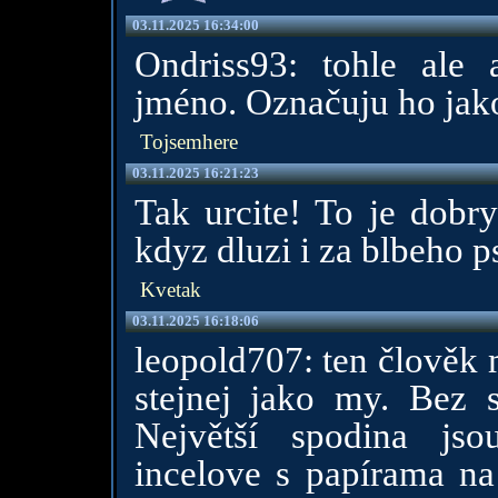
03.11.2025 16:34:00
Ondriss93: tohle ale
jméno. Označuju ho jak
Tojsemhere
03.11.2025 16:21:23
Tak urcite! To je dobry
kdyz dluzi i za blbeho p
Kvetak
03.11.2025 16:18:06
leopold707: ten člověk m
stejnej jako my. Bez 
Největší spodina jso
incelove s papírama na