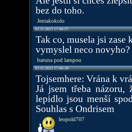
Ale jestli si chces zleps
bez do toho.
Jentakokolo
03.11.2025 17:08:57
Tak co, musela jsi zase
vymyslel neco novyho?
baruna pod lampou
03.11.2025 17:06:38
Tojsemhere: Vrána k vrá
Já jsem třeba názoru, ž
lepidlo jsou menší spodi
Souhlas s Ondrisem
leopold707