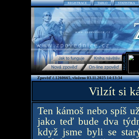
REGISTRACE
TABLO
STATISTIKA
Zpověď č.1260665, vloženo 03.11.2025 14:13:34
Vilzít si 
Ten kámoš nebo spíš už
jako teď bude dva týd
když jsme byli se sta