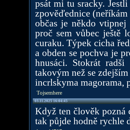
psát mi tu sracky. Jestli
zpověďednice (neříkám ž
občas je někdo vtipnej 
proč sem vůbec ještě lo
curaku. Týpek cicha řed
a obden se pochva je pr
hnusáci. Stokrát radši
takovým než se zdejším
incrlskyma magorama, p
Tojsemhere
03.11.2025 16:04:45
Když ten člověk pozná co
tak půjde hodně rychle d