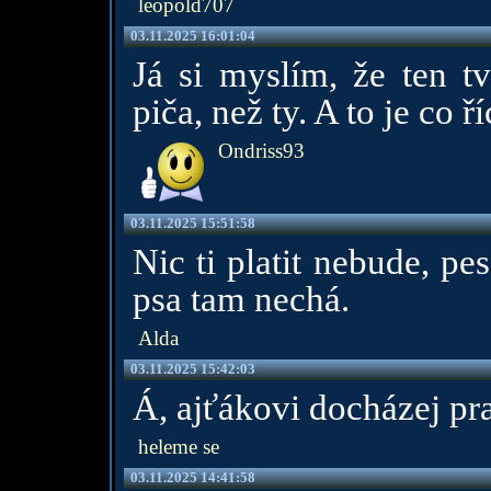
leopold707
03.11.2025 16:01:04
Já si myslím, že ten tv
piča, než ty. A to je co ří
Ondriss93
03.11.2025 15:51:58
Nic ti platit nebude, pe
psa tam nechá.
Alda
03.11.2025 15:42:03
Á, ajťákovi docházej pr
heleme se
03.11.2025 14:41:58