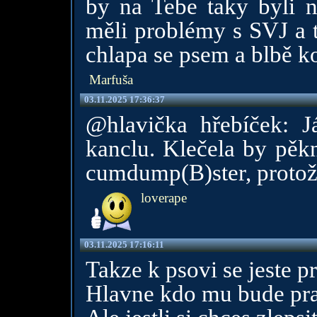
by na Tebe taky byli na
měli problémy s SVJ a 
chlapa se psem a blbě k
Marfuša
03.11.2025 17:36:37
@hlavička hřebíček: J
kanclu. Klečela by pěk
cumdump(B)ster, protože
loverape
03.11.2025 17:16:11
Takze k psovi se jeste p
Hlavne kdo mu bude prat