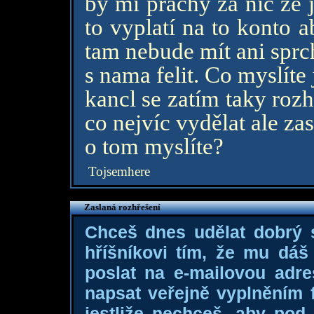
by mi prachy za nic že j
to vyplatí na to konto 
tam nebude mít ani sprch
s nama felit. Co myslíte
kancl se zatím taky ro
co nejvíc vydělat ale zas
o tom myslíte?
Tojsemhere
Zaslaná rozhřešení
Chceš dnes udělat dobrý
hříšníkovi tím, že mu dá
poslat na e-mailovou adre
napsat veřejně vyplněním f
jestliže nechceš, aby pod