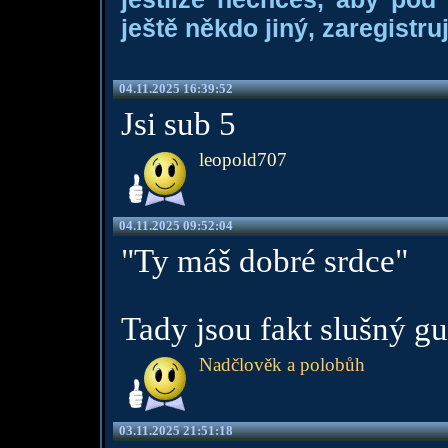
ještě někdo jiný, zaregistruj
04.11.2025 16:39:52
Jsi sub 5
leopold707
04.11.2025 09:52:04
"Ty máš dobré srdce"
Tady jsou fakt slušný g
Nadčlověk a polobůh
03.11.2025 21:51:18