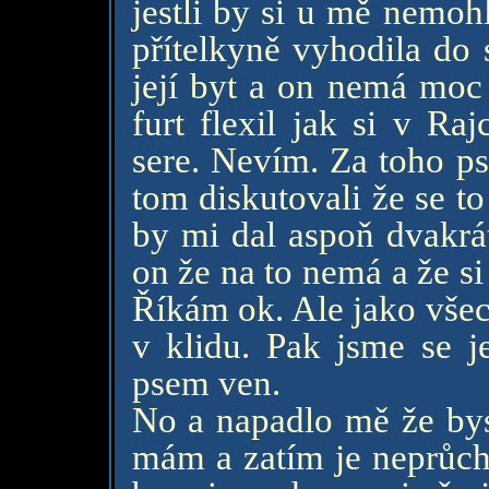
jestli by si u mě nemoh
přítelkyně vyhodila do s
její byt a on nemá moc 
furt flexil jak si v Ra
sere. Nevím. Za toho ps
tom diskutovali že se t
by mi dal aspoň dvakrát
on že na to nemá a že s
Říkám ok. Ale jako všec
v klidu. Pak jsme se je
psem ven.
No a napadlo mě že bys
mám a zatím je neprůcho