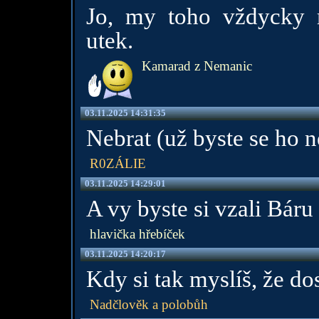
Jo, my toho vždycky m
utek.
Kamarad z Nemanic
03.11.2025 14:31:35
Nebrat (už byste se ho n
R0ZÁLIE
03.11.2025 14:29:01
A vy byste si vzali Bár
hlavička hřebíček
03.11.2025 14:20:17
Kdy si tak myslíš, že do
Nadčlověk a polobůh