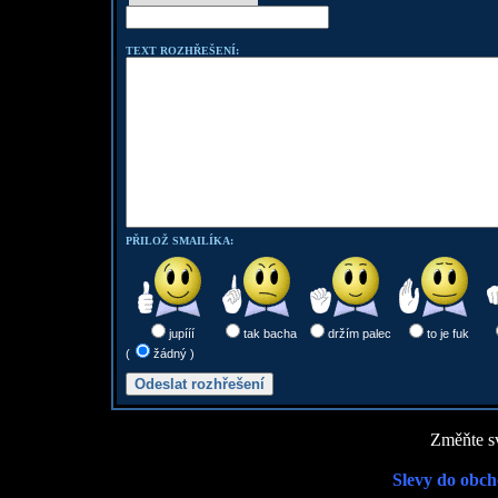
TEXT ROZHŘEŠENÍ:
PŘILOŽ SMAILÍKA:
jupííí
tak bacha
držím palec
to je fuk
(
žádný )
Změňte sv
Slevy do obch