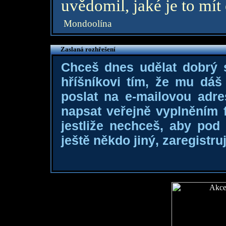
uvědomil, jaké je to mít 
Mondoolína
Zaslaná rozhřešení
Chceš dnes udělat dobrý
hříšníkovi tím, že mu dá
poslat na e-mailovou adre
napsat veřejně vyplněním f
jestliže nechceš, aby pod
ještě někdo jiný, zaregistruj