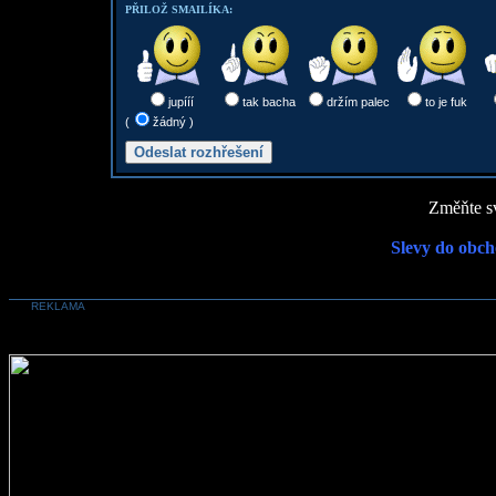
PŘILOŽ SMAILÍKA:
jupííí
tak bacha
držím palec
to je fuk
(
žádný )
Změňte sv
Slevy do obch
REKLAMA