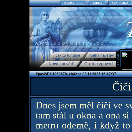
REGISTRACE
TABLO
STATISTIKA
Zpověď č.1260670, vloženo 03.11.2025 16:17:37
Čiči
Dnes jsem měl čiči ve s
tam stál u okna a ona si
metru odemě, i když to 