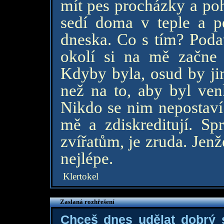
mít pes procházky a po
sedí doma v teple a p
dneska. Co s tím? Poda
okolí si na mě začne 
Kdyby byla, osud by jim
než na to, aby byl ven
Nikdo se nim nepostaví.
mě a zdiskreditují. Sp
zvířatům, je zruda. Jen
nejlépe.
Klertokel
Zaslaná rozhřešení
Chceš dnes udělat dobrý