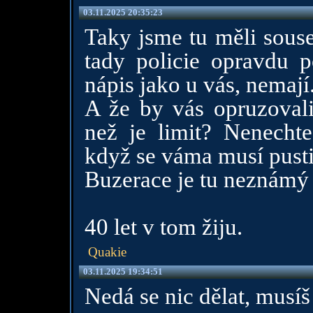
03.11.2025 20:35:23
Taky jsme tu měli sous
tady policie opravdu 
nápis jako u vás, nemají
A že by vás opruzovali
než je limit? Nenechte
když se váma musí pusti
Buzerace je tu neznámý
40 let v tom žiju.
Quakie
03.11.2025 19:34:51
Nedá se nic dělat, musíš 