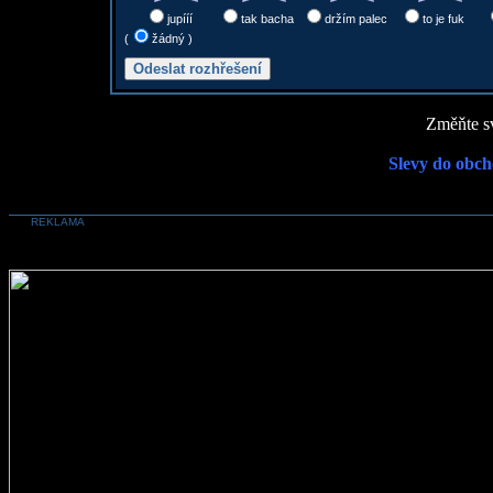
jupííí
tak bacha
držím palec
to je fuk
(
žádný )
Změňte sv
Slevy do obch
REKLAMA