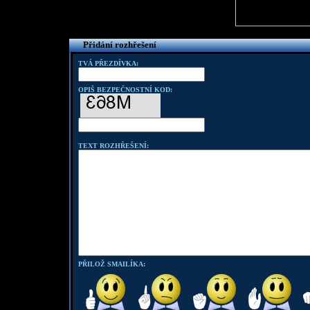
Přidání rozhřešení
TVÁ PŘEZDÍVKA:
OPIŠ BEZPEČNOSTNÍ KOD:
TEXT ROZHŘEŠENÍ:
PŘILOŽ SMAILÍKA: