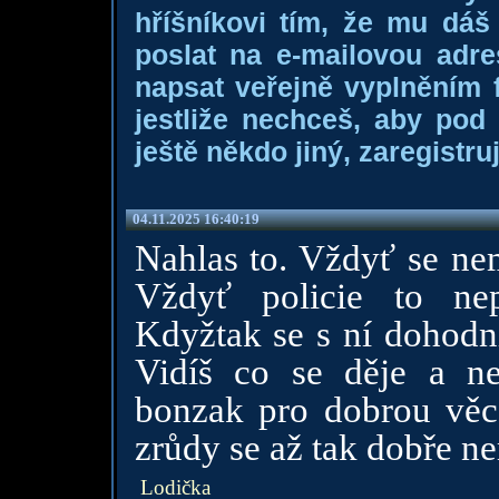
hříšníkovi tím, že mu dá
poslat na e-mailovou adre
napsat veřejně vyplněním f
jestliže nechceš, aby pod
ještě někdo jiný, zaregistruj
04.11.2025 16:40:19
Nahlas to. Vždyť se nem
Vždyť policie to nep
Kdyžtak se s ní dohodni
Vidíš co se děje a ne
bonzak pro dobrou věc 
zrůdy se až tak dobře n
Lodička