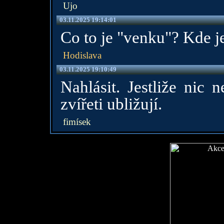
Ujo
03.11.2025 19:14:01
Co to je "venku"? Kde 
Hodislava
03.11.2025 19:10:49
Nahlásit. Jestliže nic n
zvířeti ubližují.
fimísek