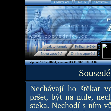
REGISTRACE
TABLO
STATISTIKA
Zpověď č.1260684, vloženo 03.11.2025 18:53:07
Sousedé
Nechávají ho štěkat v
pršet, být na nule, nec
steka. Nechodí s ním v