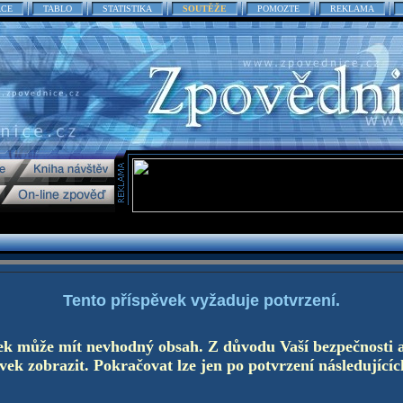
ACE
TABLO
STATISTIKA
SOUTĚŽE
POMOZTE
REKLAMA
Tento příspěvek vyžaduje potvrzení.
ek může mít nevhodný obsah. Z důvodu Vaší bezpečnosti 
ek zobrazit. Pokračovat lze jen po potvrzení následujícíc