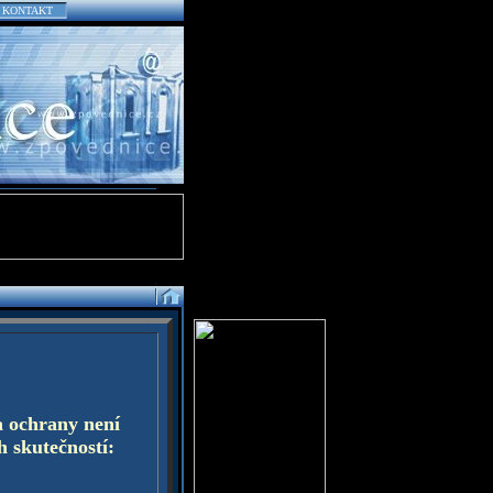
KONTAKT
a ochrany není
h skutečností: