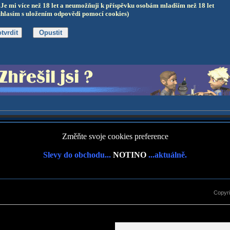
Je mi více než 18 let a neumožňuji k příspěvku osobám mladším než 18 let
uhlasím s uložením odpovědi pomocí cookies)
Změňte svoje cookies preference
Slevy do obchodu...
NOTINO
...aktuálně.
Copyr