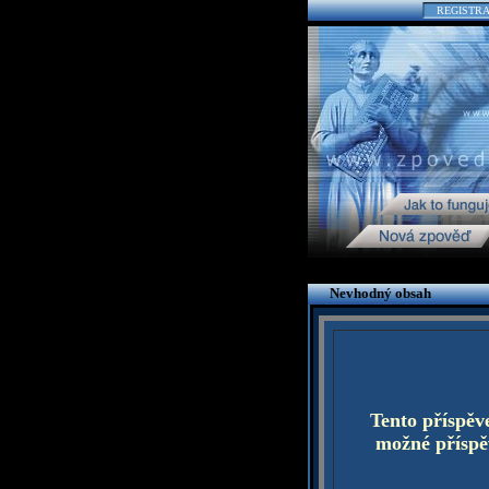
REGISTR
Nevhodný obsah
Tento příspěv
možné příspěv