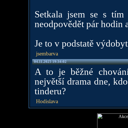
Setkala jsem se s tím
neodpovědět pár hodin a
Je to v podstatě výdobyt
jsembarva
04.11.2025 19:34:02
A to je běžné chování
největší drama dne, kdo
tinderu?
Hodislava