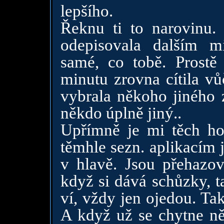
lepšího.
Řeknu ti to narovinu. 
odepisovala dalším m
samé, co tobě. Prostě
minutu zrovna cítila v
vybrala někoho jiného 
někdo úplně jiný..
Upřímně je mi těch hol
těmhle sezn. aplikacím 
v hlavě. Jsou přehazov
když si dává schůzky, tak
ví, vždy jen ojedou. Ta
A když už se chytne ně