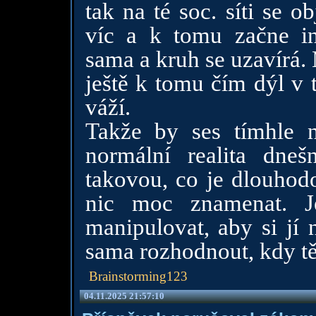
tak na té soc. síti se 
víc a k tomu začne in
sama a kruh se uzavírá.
ještě k tomu čím dýl v 
váží.
Takže by ses tímhle n
normální realita dne
takovou, co je dlouhodo
nic moc znamenat. J
manipulovat, aby si jí
sama rozhodnout, kdy tě
Brainstorming123
04.11.2025 21:57:10