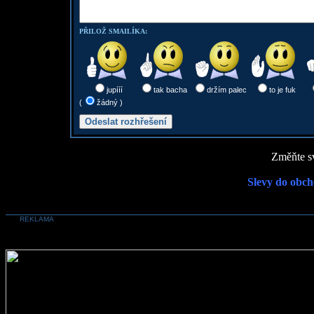
PŘILOŽ SMAILÍKA:
jupííí
tak bacha
držím palec
to je fuk
(
žádný )
Změňte sv
Slevy do obch
REKLAMA