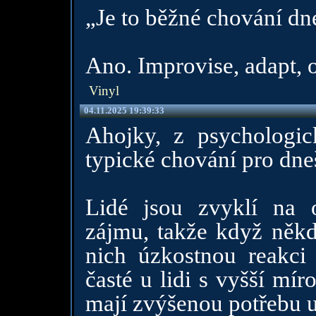
„Je to běžné chování dn
Ano. Improvise, adapt,
Vinyl
04.11.2025 19:39:33
Ahojky, z psychologic
typické chování pro dn
Lidé jsou zvyklí na 
zájmu, takže když někd
nich úzkostnou reakci 
časté u lidi s vyšší mír
mají zvýšenou potřebu u