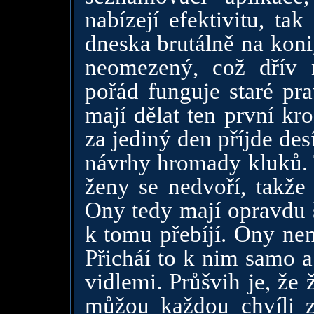
nabízejí efektivitu, ta
dneska brutálně na koni
neomezený, což dřív 
pořád funguje staré pra
mají dělat ten první kr
za jediný den příjde de
návrhy hromady kluků. 
ženy se nedvoří, takže
Ony tedy mají opravdu š
k tomu přebíjí. Ony nem
Přicháí to k nim samo a
vidlemi. Průšvih je, že
můžou každou chvíli 