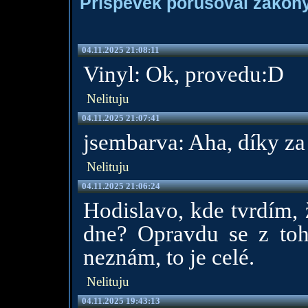
Příspěvek porušoval zákony
04.11.2025 21:08:11
Vinyl: Ok, provedu:D
Nelituju
04.11.2025 21:07:41
jsembarva: Aha, díky za 
Nelituju
04.11.2025 21:06:24
Hodislavo, kde tvrdím, 
dne? Opravdu se z toho
neznám, to je celé.
Nelituju
04.11.2025 19:43:13