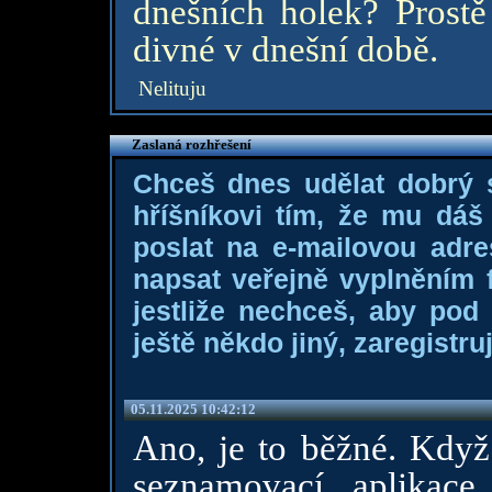
dnešních holek? Prostě
divné v dnešní době.
Nelituju
Zaslaná rozhřešení
Chceš dnes udělat dobrý
hříšníkovi tím, že mu dá
poslat na e-mailovou adre
napsat veřejně vyplněním f
jestliže nechceš, aby pod
ještě někdo jiný, zaregistruj
05.11.2025 10:42:12
Ano, je to běžné. Když 
seznamovací aplikace,