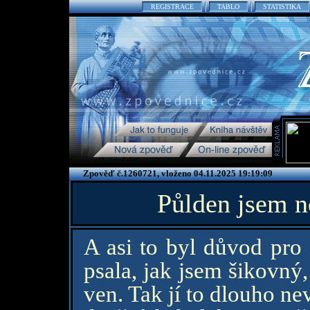
REGISTRACE
TABLO
STATISTIKA
Zpověď č.1260721, vloženo 04.11.2025 19:19:09
Půlden jsem n
A asi to byl důvod pro 
psala, jak jsem šikovný
ven. Tak jí to dlouho n