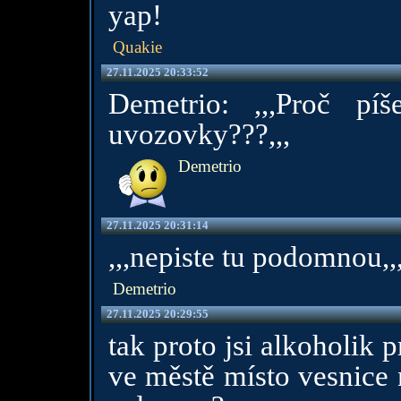
yap!
Quakie
27.11.2025 20:33:52
Demetrio: ,,,Proč p
uvozovky???,,,
Demetrio
27.11.2025 20:31:14
,,,nepiste tu podomnou,,
Demetrio
27.11.2025 20:29:55
tak proto jsi alkoholik 
ve městě místo vesnice