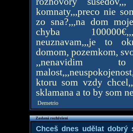
rozhovory susedov,,
komnaty,,,preco nie s
zo sna?,,,na dom moj
chyba 100000€,,,
neuznavam,,,je to o
domom, pozemkom, svoji
,,nenavidim t
malost,,,neuspokojeno
ktoru som vzdy chcel,
sklamana a to by som nez
Demetrio
Zaslaná rozhřešení
Chceš dnes udělat dobrý