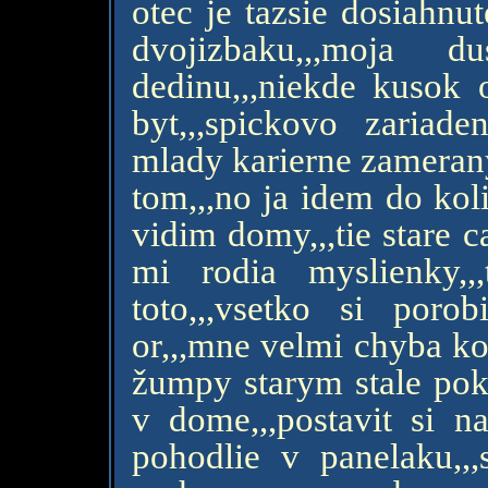
otec je tazsie dosiahnu
dvojizbaku,,,moj
dedinu,,,niekde kusok 
byt,,,spickovo zariaden
mlady karierne zamerany
tom,,,no ja idem do kol
vidim domy,,,tie stare 
mi rodia myslienky,,
toto,,,vsetko si porobit,
or,,,mne velmi chyba ko
žumpy starym stale pok
v dome,,,postavit si na
pohodlie v panelaku,,,s