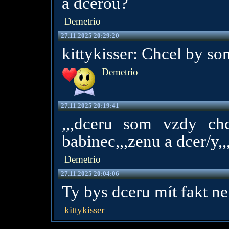
a dcerou?
Demetrio
27.11.2025 20:29:20
kittykisser: Chcel by som
Demetrio
27.11.2025 20:19:41
,,,dceru som vzdy ch
babinec,,,zenu a dcer/y,,
Demetrio
27.11.2025 20:04:06
Ty bys dceru mít fakt n
kittykisser