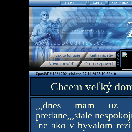
REGISTRACE
TABLO
STATISTIKA
Zpověď č.1261702, vloženo 27.11.2025 19:59:10
Chcem veľký dom,
,,,dnes mam uz svo
predane,,,stale nespokojn
ine ako v byvalom rezim