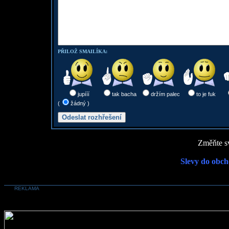
PŘILOŽ SMAILÍKA:
jupííí
tak bacha
držím palec
to je fuk
(
žádný )
Změňte sv
Slevy do obch
REKLAMA