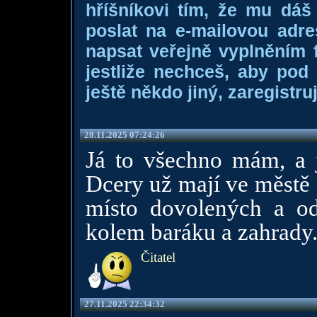
hříšníkovi tím, že mu dá
poslat na e-mailovou adre
napsat veřejně vyplněním f
jestliže nechceš, aby pod
ještě někdo jiný, zaregistruj
28.11.2025 07:24:26
Já to všechno mám, a j
Dcery už mají ve městě 
místo dovolených a odp
kolem baráku a zahrady
Čitatel
27.11.2025 22:34:32