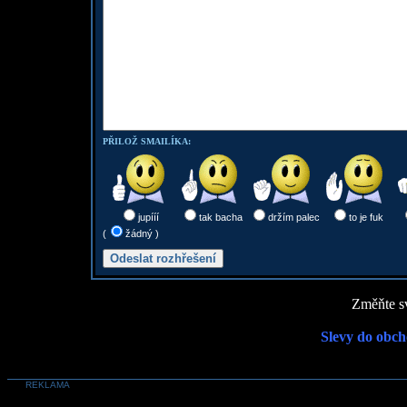
PŘILOŽ SMAILÍKA:
jupííí
tak bacha
držím palec
to je fuk
(
žádný )
Změňte sv
Slevy do obch
REKLAMA