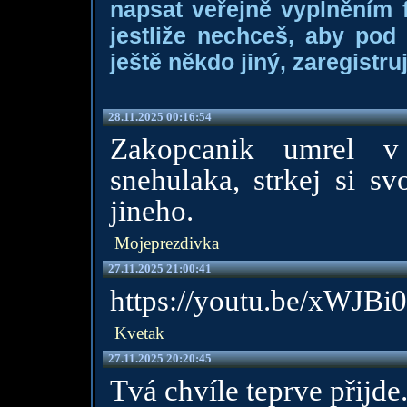
napsat veřejně vyplněním f
jestliže nechceš, aby pod
ještě někdo jiný, zaregistruj
28.11.2025 00:16:54
Zakopcanik umrel 
snehulaka, strkej si s
jineho.
Mojeprezdivka
27.11.2025 21:00:41
https://youtu.be/xWJB
Kvetak
27.11.2025 20:20:45
Tvá chvíle teprve přijde