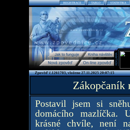
REGISTRACE
TABLO
STATISTIKA
Zpověď č.1261703, vloženo 27.11.2025 20:07:15
Zákopčaník 
Postavil jsem si sně
domácího mazlíčka. U
krásné chvíle, není 