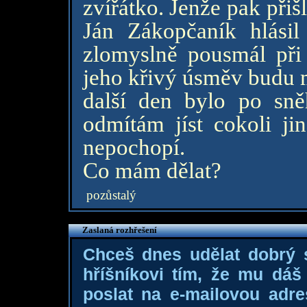
zvířátko. Jenže pak při
Ján Zákopčaník hlásil
zlomyslně pousmál při 
jeho křivý úsměv budu m
další den bylo po sně
odmítám jíst cokoli ji
nepochopí.
Co mám dělat?
pozůstalý
Zaslaná rozhřešení
Chceš dnes udělat dobrý
hříšníkovi tím, že mu dá
poslat na e-mailovou adre