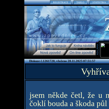
REGISTRACE
TABLO
STATISTIKA
Diskuze č.1261720, vloženo 28.11.2025 07:51:57
Vyhřív
jsem někde četl, že u 
čoklí bouda a škoda půl