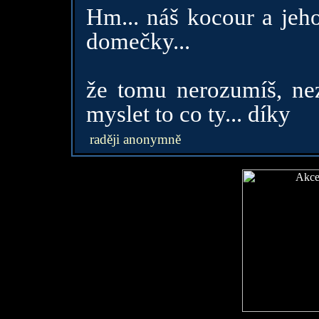
Hm... náš kocour a jeho
domečky...
že tomu nerozumíš, nez
myslet to co ty... díky
raději anonymně