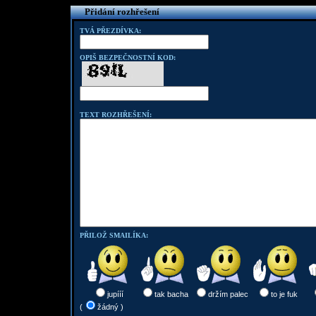
Přidání rozhřešení
TVÁ PŘEZDÍVKA:
OPIŠ BEZPEČNOSTNÍ KOD:
TEXT ROZHŘEŠENÍ:
PŘILOŽ SMAILÍKA:
jupííí
tak bacha
držím palec
to je fuk
(
žádný )