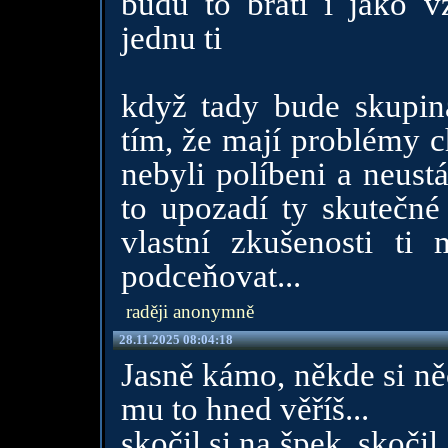
budu to bráti i jako v
jednu ti
když tady bude skupina
tím, že mají problémy c
nebyli políbeni a neust
to upozadí ty skutečné
vlastní zkušenosti ti
podceňovat...
raději anonymně
28.11.2025 08:04:18
Jasně kámo, někde si ně
mu to hned věříš...
skočil si na špek, skočil