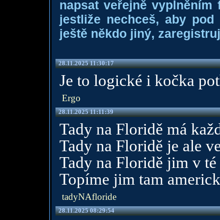
napsat veřejně vyplněním f
jestliže nechceš, aby pod
ještě někdo jiný, zaregistruj
28.11.2025 11:30:17
Je to logické i kočka po
Ergo
28.11.2025 11:11:39
Tady na Floridě má kaž
Tady na Floridě je ale v
Tady na Floridě jim v t
Topíme jim tam americk
tadyNAfloride
28.11.2025 08:29:54