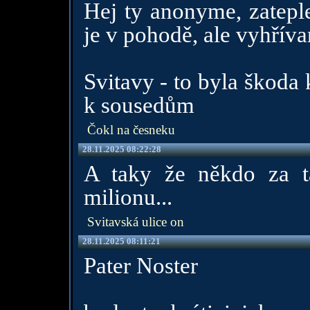
Hej ty anonyme, zatepl
je v pohodě, ale vyhřív
Svitavy - to byla škoda 
k sousedům
Čokl na česneku
28.11.2025 08:22:28
A taky že někdo za t
milionu...
Svitavská ulice on
28.11.2025 08:11:21
Pater Noster