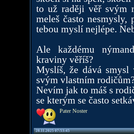
to už raději věř svým r
meleš často nesmysly, p
tebou myslí nejlépe. Ne
Ale každému nýmando
kraviny věříš?
Myslíš, že dává smysl 
svým vlastním rodičům
Nevím jak to máš s rodič
se kterým se často setk
Pater Noster
28.11.2025 07:53:45