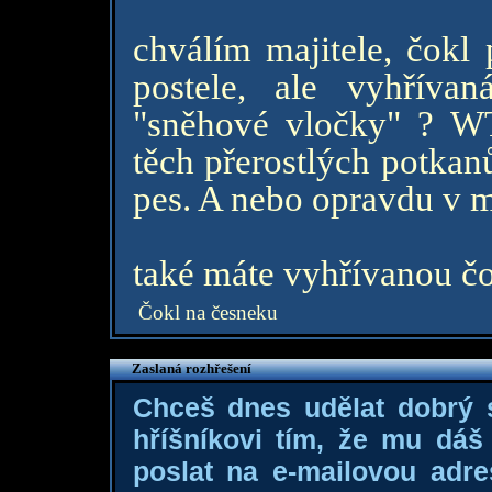
chválím majitele, čokl
postele, ale vyhříva
"sněhové vločky" ? W
těch přerostlých potkanů
pes. A nebo opravdu v 
také máte vyhřívanou č
Čokl na česneku
Zaslaná rozhřešení
Chceš dnes udělat dobrý
hříšníkovi tím, že mu dá
poslat na e-mailovou adre