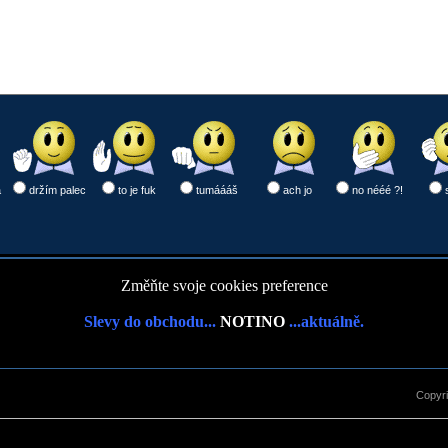
a
držím palec
to je fuk
tumáááš
ach jo
no nééé ?!
Změňte svoje cookies preference
Slevy do obchodu...
NOTINO
...aktuálně.
Copyr