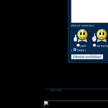
PŘILOŽ SMAILÍKA:
jupííí
tak bach
(
žádný )
REKLAMA