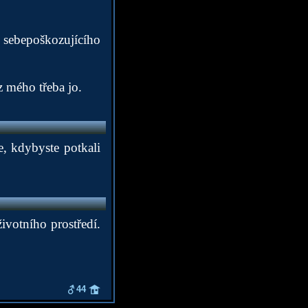
sebepoškozujícího
z mého třeba jo.
e, kdybyste potkali
ivotního prostředí.
44