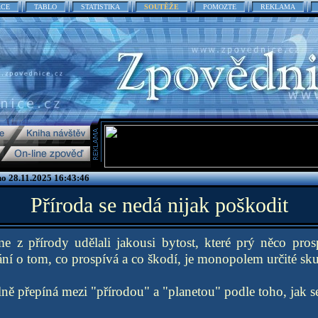
ACE
TABLO
STATISTIKA
SOUTĚŽE
POMOZTE
REKLAMA
no 28.11.2025 16:43:46
Příroda se nedá nijak poškodit
sme z přírody udělali jakousi bytost, které prý něco pro
ní o tom, co prospívá a co škodí, je monopolem určité s
lně přepíná mezi "přírodou" a "planetou" podle toho, jak se