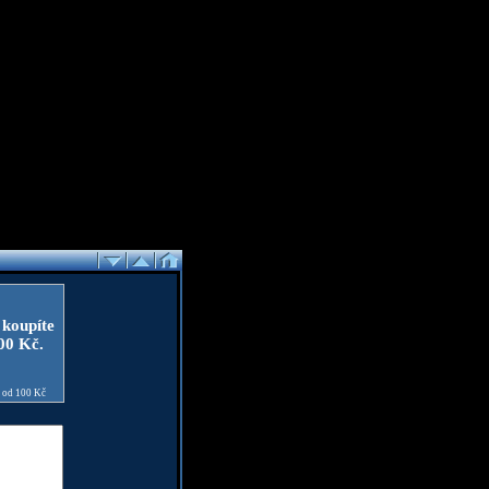
 koupíte
100 Kč.
e od 100 Kč