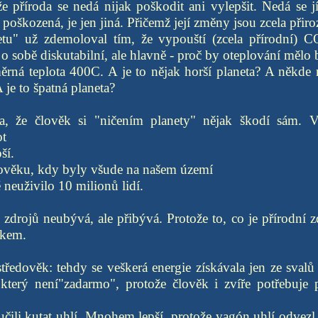
e příroda se nedá nijak poškodit ani vylepšit. Nedá se jí 
 poškozená, je jen jiná. Přičemž její změny jsou zcela při
tu" už zdemoloval tím, že vypouští (zcela přírodní) C
 o sobě diskutabilní, ale hlavně - proč by oteplování mělo 
ěrná teplota 400C. A je to nějak horší planeta? A někde 
 je to špatná planeta?
a, že člověk si "ničením planety" nějak škodí sám. Ve
t
ší.
dověku, kdy byly všude na našem území
ě neuživilo 10 milionů lidí.
zdrojů neubývá, ale přibývá. Protože to, co je přírodní zd
ěkem.
ředověk: tehdy se veškerá energie získávala jen ze svalů l
 který není"zadarmo", protože člověk i zvíře potřebuje 
učili kutat uhlí. Mnohem lepší, protože vagón uhlí odvezl 