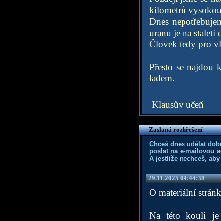
kilometrů vysokou r
Dnes nepotřebujem
uranu je na staletí
Človek tedy pro vla
Přesto se najdou 
ladem.
Klausův učeň
Zaslaná rozhřešení
Chceš dnes udělat dob
poslat na e-mailovou a
A jestliže nechceš, aby
29.11.2025 09:44:38
O materiální strán
Na této kouli je