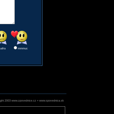
safra
mmmuc
ight 2003 www.zpovednice.cz + www.spovednica.sk