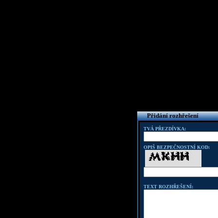
Přidání rozhřešení
TVÁ PŘEZDÍVKA:
OPIŠ BEZPEČNOSTNÍ KOD:
TEXT ROZHŘEŠENÍ: