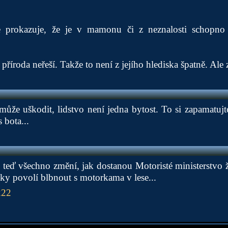
le prokazuje, že je v mamonu či z neznalosti schopno 
říroda neřeší. Takže to není z jejího hlediska špatně. Ale 
ůže uškodit, lidstvo není jedna bytost. To si zapamatujt
 bota...
e teď všechno změní, jak dostanou Motoristé ministerstvo ž
y povolí blbnout s motorkama v lese...
222