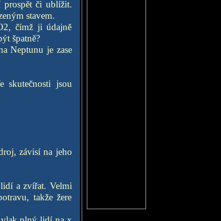
prospět či ublížit.
rozeným stavem.
O2, čímž ji údajně
být špatně?
na Neptunu je zase
 skutečnosti jsou
roj, závisí na jeho
idí a zvířat. Velmi
potravu, takže žere
vlak plný lidí na x