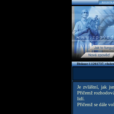
REGISTR
Diskuze č.1261737, vlože
Je zvláštní, jak j
Přičemž rozhodová
lidí.
Přičemž se dále vo