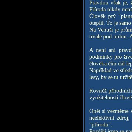
Pravdou však je, ž
Příroda nikdy není
Člověk prý "plane
oteplil. To je samo
Na Venuši je prům
trvale pod nulou. A
A není ani pravd
podmínky pro živo
člověka čím dál lep
Například ve stře
lesy, by se tu určit
Rovněž přírodních 
využitelnosti člov
Opět si vezměme st
neefektivní zdroj,
"přírodu".
Později jsme se na