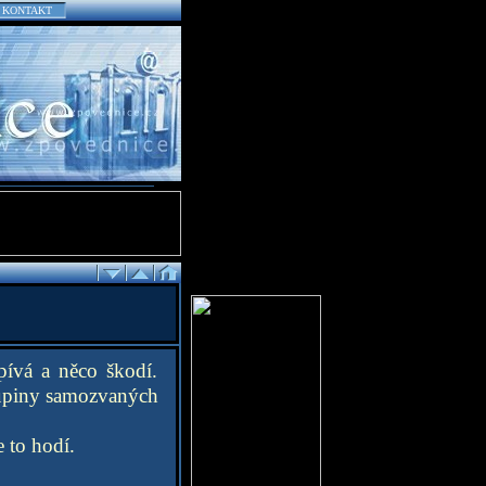
KONTAKT
spívá a něco škodí.
kupiny samozvaných
 to hodí.