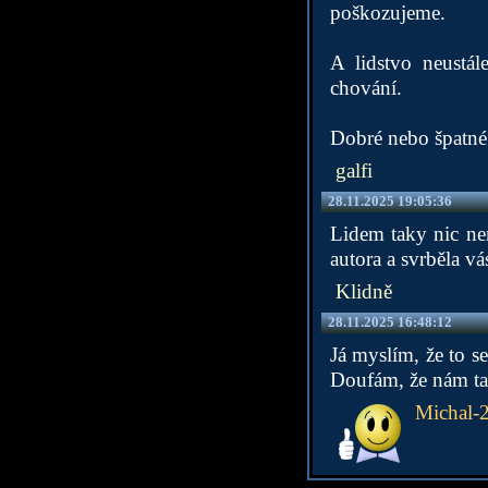
poškozujeme.
A lidstvo neustá
chování.
Dobré nebo špatné p
galfi
28.11.2025 19:05:36
Lidem taky nic nem
autora a svrběla vás
Klidně
28.11.2025 16:48:12
Já myslím, že to s
Doufám, že nám tak
Michal-