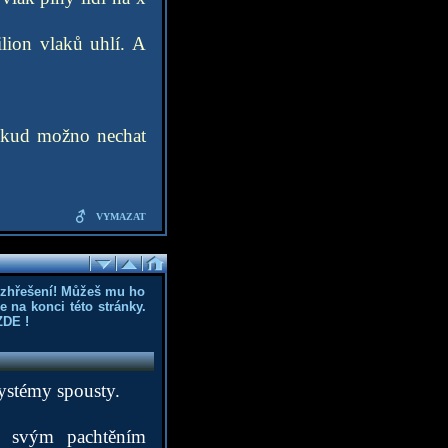
lion vlaků uhlí. A
pokud možno nechat
VYMAZAT
ozhřešení! Můžeš mu ho
 na konci této stránky.
ZDE
!
systémy spousty.
To svým pachtěním