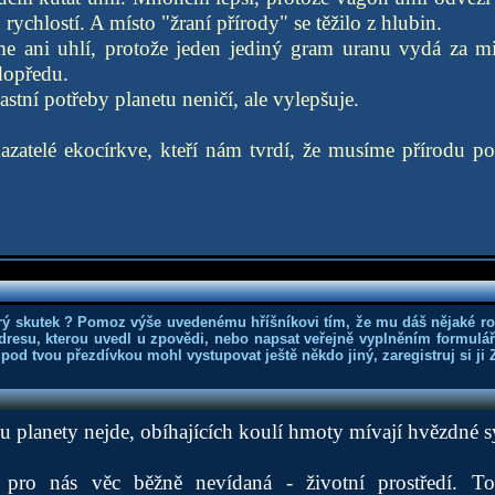
ychlostí. A místo "žraní přírody" se těžilo z hlubin.
e ani uhlí, protože jeden jediný gram uranu vydá za mi
 dopředu.
stní potřeby planetu neničí, ale vylepšuje.
kazatelé ekocírkve, kteří nám tvrdí, že musíme přírodu 
rý skutek ? Pomoz výše uvedenému hříšníkovi tím, že mu dáš nějaké r
dresu, kterou uvedl u zpovědi, nebo napsat veřejně vyplněním formuláře
 pod tvou přezdívkou mohl vystupovat ještě někdo jiný, zaregistruj si ji
ku planety nejde, obíhajících koulí hmoty mívají hvězdné 
 pro nás věc běžně nevídaná - životní prostředí. 