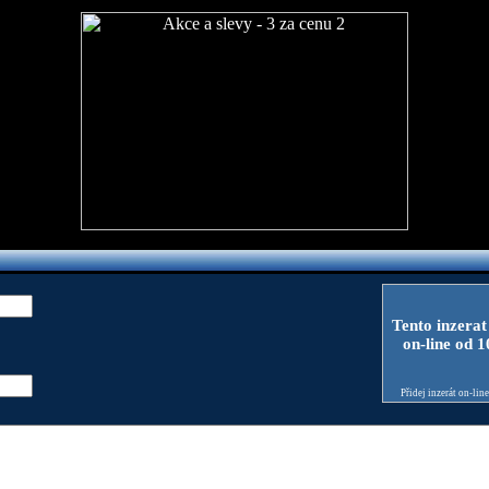
Tento inzerat
on-line od 
Přidej inzerát on-lin